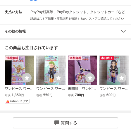
支払い方法
PayPay残高等、PayPayクレジット、クレジットカードなど
詳細はストア情報・商品説明を確認するか、ストアに確認してください
その他の情報
この商品も注目されています
送料無料
送料無料
本日終了
ワンピース ワール
ワンピース ワール
未開封 ワンピー
ワンピース ワール
ドコレクタブルフ
ドコレクタブルフ
ス ワールド コレ
ドコレクタブルフ
1,350
550
700
600
即決
円
現在
円
即決
円
現在
円
ィギュア-エッグヘ
ィギュア －エッグ
クタブル フィギュ
ィギュア －エッグ
Yahoo!フリマ
ッド6 ニカ ルフィ
ヘッド２－ ■ロロ
ア エッグヘッド
ヘッド２－ ■ニ
WCF
ノア・ゾロ■ 新品
6 ジュエリー・ボ
コ・ロビン■ 新品
ニー WCF ワー
コレ
質問する