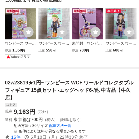
送料無料
送料無料
本日終了
ワンピース ワール
ワンピース ワール
未開封 ワンピー
ワンピース ワール
ドコレクタブルフ
ドコレクタブルフ
ス ワールド コレ
ドコレクタブルフ
1,350
550
700
600
即決
円
現在
円
即決
円
現在
円
ィギュア-エッグヘ
ィギュア －エッグ
クタブル フィギュ
ィギュア －エッグ
Yahoo!フリマ
ッド6 ニカ ルフィ
ヘッド２－ ■ロロ
ア エッグヘッド
ヘッド２－ ■ニ
WCF
ノア・ゾロ■ 新品
6 ジュエリー・ボ
コ・ロビン■ 新品
ニー WCF ワー
コレ
02w23819★1円~ ワンピース WCF ワールドコレクタブル
フィギュア 15点セット -エッグヘッド6-/他 中古品【牛久
店】
ストア
9,163
円
現在
（税込）
東京都は
700円
送料
（税込）（離島を除く）
配送方法
80サイズ
配送方法一覧
条件により送料が異なる場合があります
15
件
5月18日（月）22時33分
終了