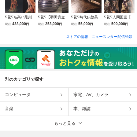
∇花∇名高い彫刻家
∇花∇【羽田貴金属
∇花∇時代仏教美術
∇花∇人間国宝【堀
【神保豊】作 木彫
店】謹製 純銀製鎚
密教法具 金銅独鈷
柳女】作 木芯胡粉
438,000
253,000
55,000
500,000
現在
円
現在
円
現在
円
現在
円
極彩色「鳳凰」 共
目芋頭湯沸 銀瓶
杵 金剛杵 荘厳な
塗 衣裳人形群像
箱付 古典神話を題
砲口 蔓銀巻提手
仏教工芸
「黄昏」 7体の創
ストアの情報
ニュースレター配信登録
材とした荘厳な名
最高峰の煎茶道具
作人形 台幅91cm
作 高さ60cm！
の大作 共箱付 入
手困難！
別のカテゴリで探す
コンピュータ
家電、AV、カメラ
音楽
本、雑誌
もっと見る