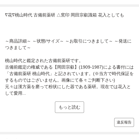
∇花∇桃山時代 古備前薬研 △窯印 岡田宗叡識箱 花入としても
～商品詳細～ ～状態/サイズ～ ～お取引につきまして～ ～発送に
つきまして～
桃山時代と鑑定された古備前薬研です。
古備前鑑定の権威である【岡田宗叡】(1909-1987)による書付には
「古備前薬研 桃山時代」と記されています。(※当方で時代保証を
するものではございません。画像にて各々ご判断下さい)
元々は漢方薬を磨って粉状にした器である薬研。現在では花入と
して愛用...
もっと読む
違反報告