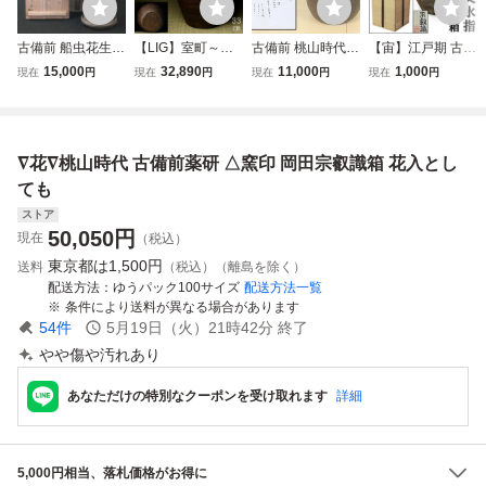
古備前 船虫花生
【LIG】室町～桃
古備前 桃山時代
【宙】江戸期 古備
桂又三郎識箱 江戸
山時代 古備前 窯
酒溜 壺 壷 置物 床
前 筋文水指 高18.
15,000
32,890
11,000
1,000
現在
円
現在
円
現在
円
現在
円
中期
印 波状文大壷 33
飾り 高さ:約43cm
2cm 幅14cm 岡田
㎝ 花入 黄胡麻 窯
花器 酒器 酒道具
宗叡識箱 茶道具
変 力強い古景 岡
窯印 陶印 備前焼
備前焼水指 古陶磁
山古陶 古美術品
古美術品 骨董品
江戸時代 古美術品
∇花∇桃山時代 古備前薬研 △窯印 岡田宗叡識箱 花入とし
旧家収蔵品2603.3
桂又三郎 鑑定書付
[E]5T20.n.C
40
8253kfz
ても
ストア
50,050
円
現在
（税込）
東京都は
1,500円
送料
（税込）（離島を除く）
配送方法
ゆうパック100サイズ
配送方法一覧
条件により送料が異なる場合があります
54
件
5月19日（火）21時42分
終了
やや傷や汚れあり
あなただけの特別なクーポンを受け取れます
詳細
5,000円相当、落札価格がお得に