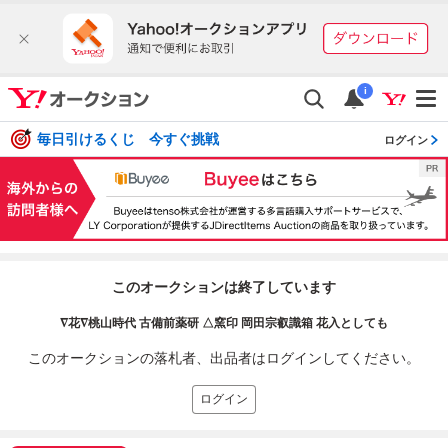
i
毎日引けるくじ 今すぐ挑戦
ログイン
このオークションは終了しています
∇花∇桃山時代 古備前薬研 △窯印 岡田宗叡識箱 花入としても
このオークションの落札者、出品者はログインしてください。
ログイン