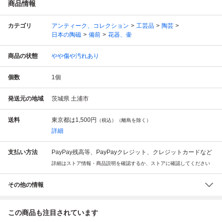
商品情報
カテゴリ
アンティーク、コレクション
工芸品
陶芸
日本の陶磁
備前
花器、壷
商品の状態
やや傷や汚れあり
個数
1
個
発送元の地域
茨城県 土浦市
送料
東京都は
1,500円
（税込）（離島を除く）
詳細
支払い方法
PayPay残高等、PayPayクレジット、クレジットカードなど
詳細はストア情報・商品説明を確認するか、ストアに確認してください
その他の情報
この商品も注目されています