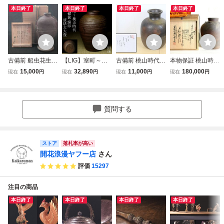
本日終了
本日終了
本日終了
本日終了
古備前 船虫花生
【LIG】室町～桃
古備前 桃山時代
本物保証 桃山時代
桂又三郎識箱 江戸
山時代 古備前 窯
酒溜 壺 壷 置物 床
古備前 四耳壷 窯
15,000
32,890
11,000
180,000
現在
円
現在
円
現在
円
現在
円
中期
印 波状文大壷 33
飾り 高さ:約43cm
印5ヶ所 古備前鑑
㎝ 花入 黄胡麻 窯
花器 酒器 酒道具
定委員会識箱
変 力強い古景 岡
窯印 陶印 備前焼
山古陶 古美術品
古美術品 骨董品
質問する
旧家収蔵品2603.3
桂又三郎 鑑定書付
40
8253kfz
ストア
落札率が高い
開花浪漫ヤフー店
さん
評価
15297
注目の商品
本日終了
本日終了
本日終了
本日終了