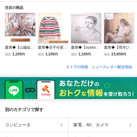
注目の商品
慶應◆【山脇紘
慶應◆若手作家
慶應◆【ayaka】
慶應◆【萌木ひろ
資】真筆 紙に鉛筆
【T.ENDO】真筆
真筆 ドローイング
み】真筆 F10号パ
1,100
1,100
1,100
23,650
現在
円
現在
円
現在
円
現在
円
色鉛筆『新宿』20
パネルに布 水彩
紙に鉛筆『in love
ネルにアクリル・
07年制作8
セーター 2008年
with love』自筆サ
モデリングペース
ストアの情報
ニュースレター配信登録
制作9
イン 額装 19
ト『妖虫』個展出
品作 26
別のカテゴリで探す
コンピュータ
家電、AV、カメラ