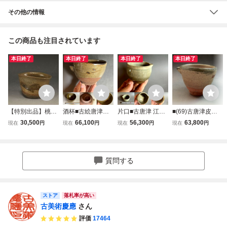
その他の情報
この商品も注目されています
本日終了
本日終了
本日終了
本日終了
【特別出品】桃山
酒杯■古絵唐津片
片口■古唐津 江戸
■(69)古唐津皮鯨
時代 伝世 絵唐津
口 江戸期 ぐい呑
期 酒器 古唐津超
片口盃 枇杷色
30,500
66,100
56,300
63,800
現在
円
現在
円
現在
円
現在
円
沓ぐい呑 時代箱
み 古唐津名品 古
名品 ぐい飲み 古
（古唐津超名品）
い酒器 古美術 時
美術 時代物 骨董
【江戸期頃】猪口
代物 骨董品■
品 コレクター所持
酒杯 ぐい飲み 水
品 希少■
滴 希少酒器類 時
質問する
代物 古美術 骨董
品■
ストア
落札率が高い
古美術慶應
さん
評価
17464