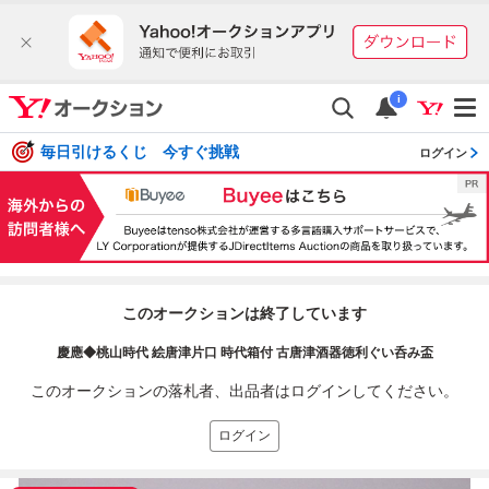
i
毎日引けるくじ 今すぐ挑戦
ログイン
このオークションは終了しています
慶應◆桃山時代 絵唐津片口 時代箱付 古唐津酒器徳利ぐい呑み盃
このオークションの落札者、出品者はログインしてください。
ログイン