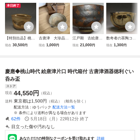
本日終了
【特別出品】桃山
古唐津 大珍品
江戸期 古絵唐
数奇者の茶陶コレ
時代 伝世 絵唐津
小皿 杯 片口
津 片口鉢 侘茶
クション 桃山時代
30,500
1,000
21,000
1,300
現在
円
現在
円
現在
円
現在
円
沓ぐい呑 時代箱
三種兼用 桃山時
器
発掘伝世 古唐津
代 江戸初期 箱
絵唐津茶碗 呼継修
付き
理 時代箱
慶應◆桃山時代 絵唐津片口 時代箱付 古唐津酒器徳利ぐい
呑み盃
ストア
44,550
円
現在
（税込）
東京都は
1,500円
送料
（税込）（離島を除く）
配送方法
ゆうパック
配送方法一覧
条件により送料が異なる場合があります
62
件
5月18日（月）22時12分
終了
目立った傷や汚れなし
あなただけの特別なクーポンを受け取れます
詳細