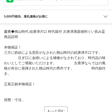
5,000円相当、落札価格がお得に
慶應◆桃山時代 絵唐津片口 時代箱付 古唐津酒器徳利ぐい呑み盃
商品説明
本物保証！
三方に鉄絵による意匠がなされた桃山時代の絵唐津片口です。
注ぎ口に金繕いによる補修がなされており、時代品の味
わいとしてご堪能いただけます。 古唐津ならではの風
格が存分に発揮された桃山時代の秀作です。 時代箱付
き。
正真正銘本物保証！
状態・寸法...
もっと読む