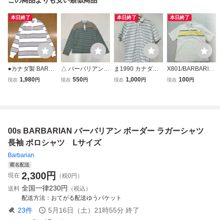
本日終了
本日終了
本日終了
●カナダ製 BARBA
△ バーバリアン b
ま1990 カナダ製
X801/BARBARIA
RIAN バーバリア
arbarian 長袖 ラガ
BARBARIAN バー
N/バーバリアン/カ
1,980
550
1,000
100
現在
円
現在
円
現在
円
現在
円
ン コットン ボー
ーシャツ メンズ M
バリアン ボーダー
ナダ製/Lサイズ/M
ダー ラガーシャツ
ベージュ ボーダー
半袖ポロシャツ 半
表記/コットントッ
L 白 ホワイト×グ
シャツ ポロシャツ
袖ラガーシャツ L
プス/マルチボーダ
レー系 長袖 ポロ
ヘビーウェイト カ
ホワイト/ネイビ
ー/半袖ポロシャ
シャツ ラグビー
ナダ製 ネルシャツ
ー/ライトブルー
ツ/古着/
00s BARBARIAN バーバリアン ボーダー ラガーシャツ
古着 メンズ
古着
長袖 ポロシャツ Lサイズ
Barbarian
匿名配送
2,300
円
現在
（税0円）
全国一律
230円
送料
（税込）
配送方法
おてがる配送ゆうパケット
23
件
5月16日（土）21時55分
終了