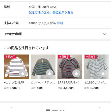
送料
全国一律
230円
（税込）
配送方法の詳細、都道府県を変更
支払い方法
Yahoo!かんたん決済
詳細
その他の情報
この商品も注目されています
本日終了
本日終了
本日終了
●カナダ製 BARBA
△ バーバリアン b
BARBARIAN バー
ま1990 カナダ製
RIAN バーバリア
arbarian 長袖 ラガ
バリアン カナダ製
BARBARIAN バー
1,980
550
4,580
1,000
現在
円
現在
円
現在
円
現在
円
ン コットン ボー
ーシャツ メンズ M
肉厚 ボーダー ラ
バリアン ボーダー
ダー ラガーシャツ
ベージュ ボーダー
ガーシャツ ポロシ
半袖ポロシャツ 半
L 白 ホワイト×グ
シャツ ポロシャツ
ャツ グレーベース
袖ラガーシャツ L
レー系 長袖 ポロ
ヘビーウェイト カ
メンズM 美品
ホワイト/ネイビ
シャツ ラグビー
ナダ製 ネルシャツ
ー/ライトブルー