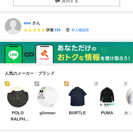
質問する
古着 メンズ
古着
eee
さん
評価
310
本人確認前
人気のメーカー・ブランド
1
2
3
4
5
POLO
glimmer
BURTLE
PUMA
カン
RALPH
LAUREN