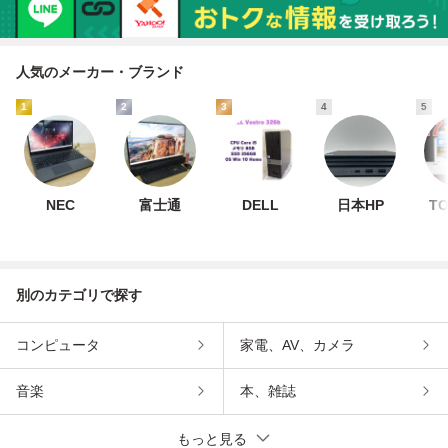
人気のメーカー・ブランド
1
2
3
4
5
NEC
富士通
DELL
日本HP
TO
別のカテゴリで探す
コンピュータ
家電、AV、カメラ
音楽
本、雑誌
もっと見る