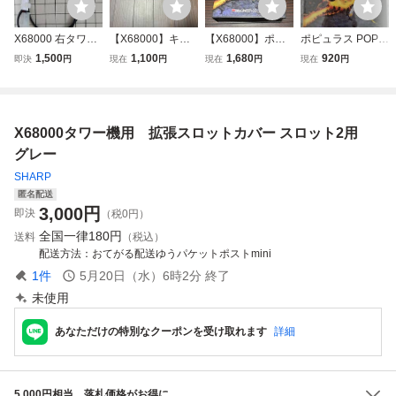
X68000 右タワー
【X68000】キー
【X68000】ポピ
ポピュラス POPU
用電源分岐ケーブ
ボードカバー
ュラス【イマジニ
LOUS イマジニア
1,500
1,100
1,680
920
即決
円
現在
円
現在
円
現在
円
ル
ア】
X68000用PCゲー
ムソフト
X68000タワー機用 拡張スロットカバー スロット2用
グレー
SHARP
匿名配送
3,000
円
即決
（税0円）
全国一律
180円
送料
（税込）
配送方法
おてがる配送ゆうパケットポストmini
1
件
5月20日（水）6時2分
終了
未使用
あなただけの特別なクーポンを受け取れます
詳細
5,000円相当、落札価格がお得に