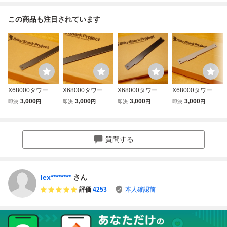
この商品も注目されています
X68000タワー機
X68000タワー機
X68000タワー機
X68000タワー機
用 拡張スロット
用 拡張スロット
用 拡張スロット
用 拡張スロット
3,000
3,000
3,000
3,000
即決
円
即決
円
即決
円
即決
円
カバー スロット2
カバー スロット1
カバー スロット2
カバー スロット2
用 チタンブラッ
用 チタンブラッ
用 ツヤ消しブラ
用 グレー
ク
ク
ック
質問する
lex********
さん
評価
4253
本人確認前