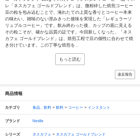
レ「ネスカフェ ゴールドブレンド」は、微粉砕した焙煎コーヒー
豆の粒を包み込むことで、淹れたての上質な香りとコーヒー本来
の味わい、雑味のない澄みきった後味を実現した「レギュラーソ
リュブルコーヒー」です。飲み終わった後、カップの底に見える
その粒こそが、確かな品質の証です。今回新しくなった、「ネス
カフェ ゴールドブレンド」は、焙煎工程で豆の個性に合わせて焼
き分けています。この丁寧な焙煎を...
もっと読む
違反報告
商品情報
カテゴリ
食品、飲料
飲料
コーヒー
インスタント
ブランド
Nestle
シリーズ
ネスカフェ
ネスカフェ ゴールドブレンド