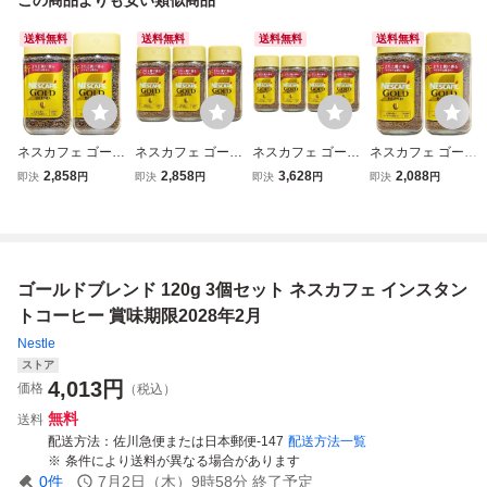
送料無料
送料無料
送料無料
送料無料
ネスカフェ ゴール
ネスカフェ ゴール
ネスカフェ ゴール
ネスカフェ ゴール
ドブレンド インス
ドブレンド インス
ドブレンド インス
ドブレンド インス
2,858
2,858
3,628
2,088
即決
円
即決
円
即決
円
即決
円
タントコーヒー 1
タントコーヒー 8
タントコーヒー 8
タントコーヒー 8
20g 2個セット 賞
0g 3個セット 賞味
0g 4個セット 賞味
0g 2個セット 賞味
味期限2028年2月
期限2028年1月
期限2028年1月
期限2028年1月
ゴールドブレンド 120g 3個セット ネスカフェ インスタン
トコーヒー 賞味期限2028年2月
Nestle
ストア
4,013
円
価格
（税込）
無料
送料
配送方法
佐川急便または日本郵便-147
配送方法一覧
条件により送料が異なる場合があります
0
件
7月2日（木）9時58分
終了予定