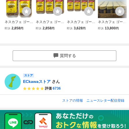
ネスカフェ ゴール
ネスカフェ ゴール
ネスカフェ ゴール
ネスカフェ ゴール
ドブレンド インス
ドブレンド インス
ドブレンド インス
ドブレンド 120g×
2,858
2,858
3,628
13,800
即決
円
即決
円
即決
円
即決
円
タントコーヒー 1
タントコーヒー 8
タントコーヒー 8
12本 インスタン
20g 2個セット 賞
0g 3個セット 賞味
0g 4個セット 賞味
トコーヒー
味期限2028年2月
期限2028年1月
期限2028年1月
質問する
ストア
ECkawaストア
さん
評価
6736
ストアの情報
ニュースレター配信登録