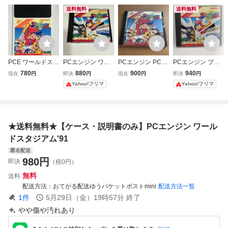
送料無料
送料無料
PCE ワールドスタ
PCエンジン ワー
PCエンジン PCE
PCエンジン プロ
ジアム’91 PCエン
ルドスタジアム H
Huカード プロ野
野球ワールドスタ
780
880
900
940
現在
円
即決
円
現在
円
即決
円
ジン
uCARD
球ワールドスタジ
ジアム HuCARD
Yahoo!フリマ
Yahoo!フリマ
アム'91 説明書・
NAMCOT
ハガキ付 動作確認
済
★送料無料★【ケース・説明書のみ】PCエンジン ワール
ドスタジアム'91
匿名配送
980
円
即決
（税0円）
無料
送料
配送方法
おてがる配送ゆうパケットポストmini
配送方法一覧
1
件
5月29日（金）19時57分
終了
やや傷や汚れあり