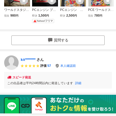
ワールドスタジア
PCエンジン プロ
PCエンジン ワ
PCE ワールドスタ
ム Huカード PC
野球ワールドスタ
ールドスタジアム
ジアム’91 PCエン
980
1,500
2,500
780
現在
円
即決
円
即決
円
現在
円
エンジン HuCAR
ジアム'91 NAMCO
&ワールドスタジ
ジン
Yahoo!フリマ
D PCE ナムコ n
T HuCARD
アム'91 2本セッ
amco
ト ナムコ
質問する
kit********
さん
評価
57
本人確認前
スピード発送
この出品者は平均24時間以内に発送しています
詳細