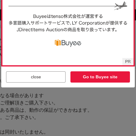
close
Go to Buyee site