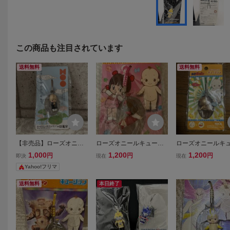
この商品も注目されています
送料無料
送料無料
【非売品】ローズオニー
ローズオニールキューピ
ローズオニールキ
ルキューピー 日蓮宗 合掌
ー ブラックジャック ピノ
ー 天才バカボン 
1,000
1,200
1,200
円
円
円
即決
現在
現在
の心 ストラップ
コ キュージョン ストラッ
ヌ ストラップ キ
Yahoo!フリマ
プ
ン
送料無料
本日終了