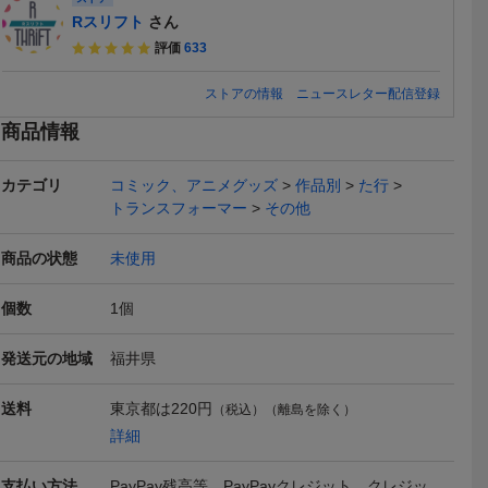
Rスリフト
さん
評価
633
ストアの情報
ニュースレター配信登録
商品情報
送料無料
送料無料
送料無料
カテゴリ
コミック、アニメグッズ
作品別
た行
トランスフォーマー
その他
商品の状態
未使用
キューピ
ローズオニール キュー
ローズオニールキューピ
キュージョ
個数
1
個
仮面ライダ
ピー ゲゲゲの鬼太郎
ー キューピー 仮面ライダ
ーアマゾン 
1,260
1,300
3,999
円
円
即決
即決
即決
ンタロス
一反木綿 キュージョン ス
ー電王 電王 ウラタロス
LEX 201
Yahoo!フリマ
Yahoo!フリマ
Yahoo!
発送元の地域
福井県
ジョン コ
トラップ
イマジン キュージョン コ
ルキューピ
プ
ラボ ストラップ
送料無料
送料無料
送料
東京都は
220円
（税込）（離島を除く）
詳細
支払い方法
PayPay残高等、PayPayクレジット、クレジッ