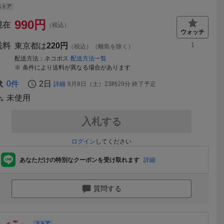
ストア
990
円
現在
（税込）
送料
東京都は
220円
1
（税込）（離島を除く）
配送方法
ネコポス
配送方法一覧
条件により送料が異なる場合があります
0
件
2日
詳細
8月8日（土）23時29分
終了予定
未使用
入札する
ログイン
してください
あなただけの特別なクーポンを受け取れます
詳細
質問する
ストア