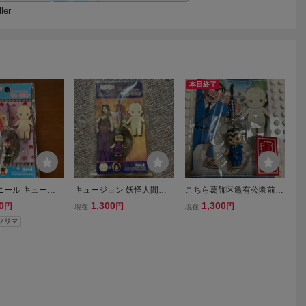
本日終了
ニール キューピ
キュージョン 妖怪人間ベ
こちら葛飾区亀有公園前派
ーマン ドロンジ
ム ベラ ローズオニールキ
出所 両津勘吉 ローズオニ
0
1,300
1,300
円
円
円
現在
現在
ジョン ストラッ
ューピー 根付 ストラップ
ールキューピー コラボ ス
!フリマ
トラップ 両津勘吉キュー
ピー キュージョン根付 こ
ち亀