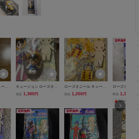
送料無料
ューピ
キュージョン ローズオニ
ローズオニール キューピ
ローズオニール
ウナギイ
ールキューピー リボンの
ー キュージョン 根付 ス
ー キューピー 
1,380
1,200
1,300
円
円
円
現在
現在
即決
ュージョ
騎士 サファイア ストラッ
トラップ ダイス ロボット
ー電王 電王 キ
Yahoo!フリマ
プ
イマジン キュー
ラボ ストラッ
送料無料
送料無料