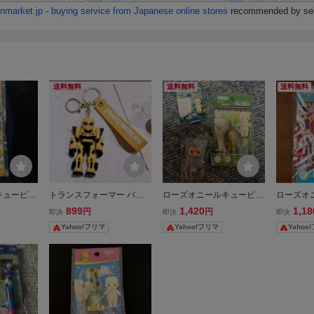
送料無料
送料無料
送料無料
キューピー
トランスフォーマー バン
ローズオニールキューピー
ローズオ
 ハッピーコ
ブルビー キーホルダー ス
ゲゲゲの鬼太郎 キュージ
ー ヤッタ
899
1,420
1,18
円
円
即決
即決
即決
キュージ
トラップ
ョン 2個セット
ョ キュー
Yahoo!フリマ
Yahoo!フリマ
Yahoo
プ
プ