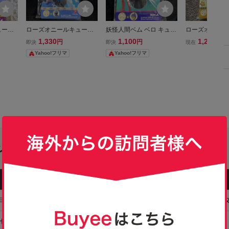
ューピ
ローズオニールキューピ
妖怪人間ベム ベロ キュー
ローズオニール
ュージョ
ー 秘密戦隊ゴレンジャー
ジョン ストラップ ローズ
ー 天才バカボン
1,330
1,100
1,200
円
円
円
即決
即決
現在
A
アオレンジャー キュージ
オニールキューピー 価
ョン 根付スト
Yahoo!フリマ
Yahoo!フリマ
ョン ストラップ 価格相
格交渉ok
談ok