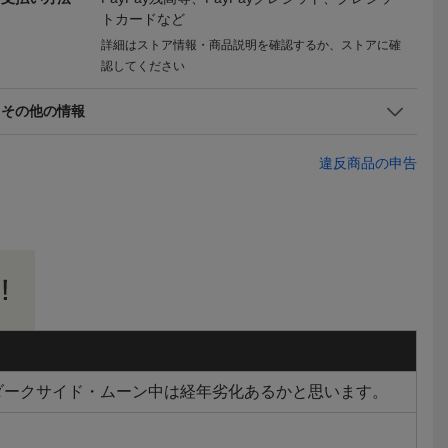
トカードなど
詳細はストア情報・商品説明を確認するか、ストアに確
キューピ
ウルトラマン キュージョ
魔法の天使 クリィミーマ
ローズオニ
認してください
 キュージ
ン ストラップ ローズオニ
ミ キュージョン 根付 ス
ー ゲゲゲ
1,000
1,680
3,330
円
円
即決
現在
即決
ラップ
ールキューピー キューピ
トラップ ローズオニール
ュージョン
Yahoo!フリマ
Yahoo!
その他の情報
ー 根付 マスコット
キューピー
振りフィギ
違反商品の申告