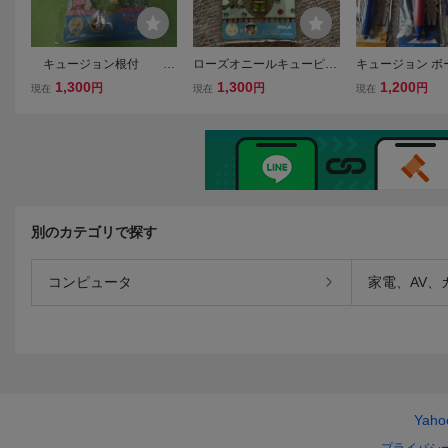
キュージョン根付
ローズオニールキューピー
キュージョン ボ
ローズオニールキューピー
ヤッターマン ドロンジョ
本セット タツノ
1,300
1,300
1,200
円
円
円
現在
現在
現在
× タッチ 浅倉南 ス
ハッピーコラボレーション
ーズオニールキ
トラップ 新品 保管品
キュージョン 根付 ストラ
ップ
別のカテゴリで探す
コンピュータ
家電、AV、
Yah
プライバシ