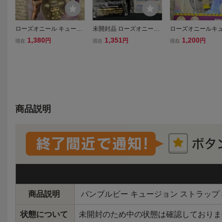
ローズオニール キューピ
未開封品 ローズオニール
ローズオニールキ
ー × ウルトラセブン キュ
キューピー×トランスフォ
ー デビルマン キ
1,380
1,351
1,200
円
円
円
現在
現在
現在
ージョン ストラップ
ーマー ストラップ ハ
ン ストラップ RUN
ッピーコラボレーショ
ン キュージョン 2個ま
とめて
商品説明