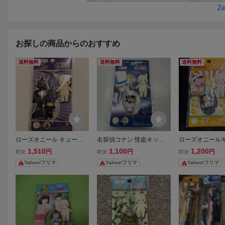
お探しの商品からのおすすめ
送料無料
送料無料
送料無料
ローズオニール キューピ
名探偵コナン 怪盗キッド
ローズオニール
ー キュージョン リュウタ
ローズオニールキューピー
× 天才バカボン
1,510
1,100
1,200
円
円
円
即決
即決
即決
ロスイマジン ストラップ
キュージョン ストラップ
ラボレーション 
Yahoo!フリマ
Yahoo!フリマ
Yahoo!フリマ
ョン ストラッ