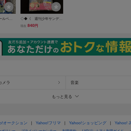
ールペン 3
◇◆《 週刊少年サンデー
コプロ ロ
50周年記念 》ローズオニ
840
円
現在
ューピー
ールキューピー キュージ
ョン×うる星やつら 【 ラ
ムちゃんストラップ 】日
焼け有◆◇
カメラ
音楽
もっと見る
oo!オークション
Yahoo!フリマ
Yahoo!ショッピング
Yahoo! 
ーポリシー
プライバシーセンター
利用規約
LYPプレミアム利用ガイド