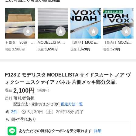
トヨタ 80系 ノ
MODELLISTA モ
【新品】MODELL
【新品】MODELL
ア ヴォクシー
デリスタ ZRR80 Z
ISTA モデリスタ Z
ISTA モデリスタ Z
1,500
1,650
1,628
528
現在
円
現在
円
現在
円
現在
円
モデリスタパー
RR85 ZWR80 80
RR80G ZRR85G
RR80G ZRR85G
ツ サイドスカー
ノア ヴォクシー
ノア ヴォクシー
ノア ヴォクシー
ト 助手席側 フ
エスクァイア ドア
ドアパネルメッキ
ドアパネル インナ
ロントドア 白
パネル プロテクタ
サイドスカートメ
ーパネル フロント
F128 Z モデリスタ MODELLISTA サイドスカート ノア ヴ
ー インナーパーツ
ッキ メッキ単体
右 右側 運転席側
フロント 右側
外装
ォクシー エスクァイア パネル 片側メッキ部分欠品.
2,100
円
現在
（税0円）
落札者負担
送料
配送方法
家財おまかせ便C
配送方法一覧
2
件
5月30日（土）20時18分
終了
傷や汚れあり
あなただけの特別なクーポンを受け取れます
詳細