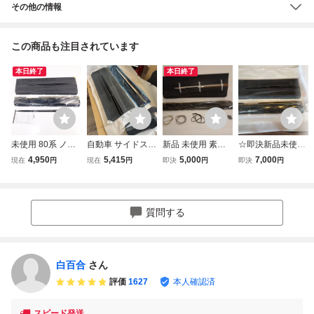
その他の情報
この商品も注目されています
本日終了
本日終了
未使用 80系 ノア/
自動車 サイドスカ
新品 未使用 素地
☆即決新品未使用
ヴォクシー モデリ
ートノア、ヴォク
モデリスタ 80 ヴ
★ ノア ヴォク
4,950
5,415
5,000
7,000
現在
円
現在
円
即決
円
即決
円
スタ サイドスカー
シー エスクァイア
ォクシー ノア エ
シー エスクァイ
ト！23C1223-B1
モデリスタバージ
スクァイア サイド
ア モデリスタ
8
ョン
スカート ドアパネ
サイドスカート
ル 助手席ドア部分
未塗装 助手席
質問する
左側フロントドア
用 Ｂ-22
付属品あり
白百合
さん
評価
1627
本人確認済
スピード発送