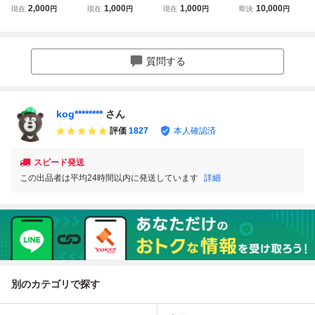
航空 MALEV B737
Thai Lion air B737
クロネシア航空 C
Xエアラインズ C
2,000
1,000
1,000
10,000
現在
円
現在
円
現在
円
即決
円
-200 安全のしおり
-800 安全のしおり
ontinental air micr
RJ700
onesia B737-800
安全のしおり
質問する
kog********
さん
評価
1827
本人確認済
スピード発送
この出品者は平均24時間以内に発送しています
詳細
別のカテゴリで探す