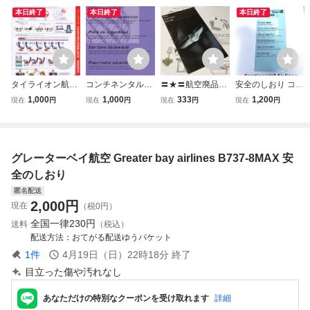
本日終了
本日終了
本日終了
タイライオン航空
コンチネンタルミ
〓★〓航空廃品／
安全のしおり コン
Thai Lion air B737
クロネシア航空 C
安全のしおり A
チネンタル航空 C
1,000
1,000
333
1,200
現在
円
現在
円
現在
円
現在
円
-800 安全のしおり
ontinental air micr
WE／USAirWays
ontinental Airlines
onesia B737-800
／ＵＳエアウェイ
B777-200 レア 消
安全のしおり
ズ BOEING 737-
滅航空会社！
400 Safty Instructi
グレーターベイ航空 Greater bay airlines B737-8MAX 安
ons
全のしおり
匿名配送
2,000
円
現在
（税0円）
全国一律
230円
送料
（税込）
配送方法
おてがる配送ゆうパケット
1
件
4月19日（日）22時18分
終了
目立った傷や汚れなし
あなただけの特別なクーポンを受け取れます
詳細