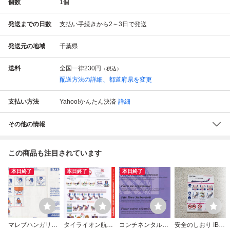
個数
1
個
発送までの日数
支払い手続きから2～3日で発送
発送元の地域
千葉県
送料
全国一律
230円
（税込）
配送方法の詳細、都道府県を変更
支払い方法
Yahoo!かんたん決済
詳細
その他の情報
この商品も注目されています
本日終了
本日終了
本日終了
マレブハンガリー
タイライオン航空
コンチネンタルミ
安全のしおり IBE