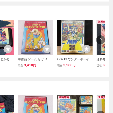
送料無料
まじかるタ
中古品 ゲーム セガ メガ
GG213 ワンダーボーイⅤ
送料無料♪ 1
ドライブ ソフト まじかる
モンスターワールドⅢ メ
♪ モンスタ
3,410
3,980
6,000
円
円
現在
現在
現在
ハットのぶっとびターボ!
ガドライブ専用ソフト 動
ライブソフト
大冒険 箱説付き
作未確認/60
送料無料
送料無料