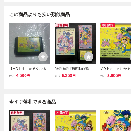
この商品よりも安い類似商品
送料無料
本日終了
【MD】まじかるタルるー
[送料無料][初期動作確認
MD中古 まじかる
トくん
済み] まじかるタルるート
ートくん 【管理番
4,500
6,350
2,805
円
円
円
現在
即決
現在
くん セガ メガドライブ M
0013】
agical Taruruto Kun Mega
Drive Sega Tested
今すぐ落札できる商品
送料無料
本日終了