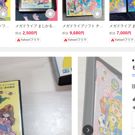
ソフト
メガドライブ まじかるタ
メガドライブソフト チキ
メガドライブ 
トくん
ルるートくん
チキボーイズ
ットのぶっとび
2,500
9,680
7,000
円
円
円
即決
即決
即決
大冒険 箱説付
Yahoo!フリマ
Yahoo!フリマ
Yahoo!フリマ