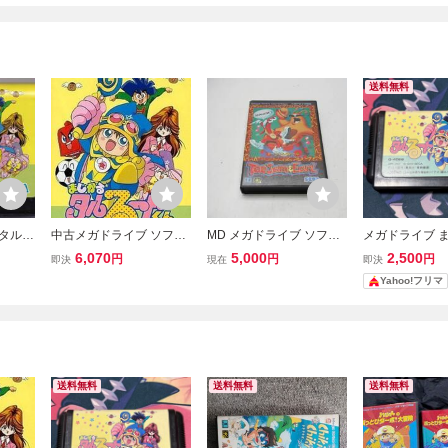
送料無料
タルる
中古メガドライブ ソフト
MD メガドライブ ソフト
メガドライブ 
号：4
まじかるタルるートくん
箱説有 トージャム&アー
ルるートくん
6,070
5,000
2,500
円
円
円
即決
現在
即決
ル
Yahoo!フリマ
送料無料
送料無料
送料無料