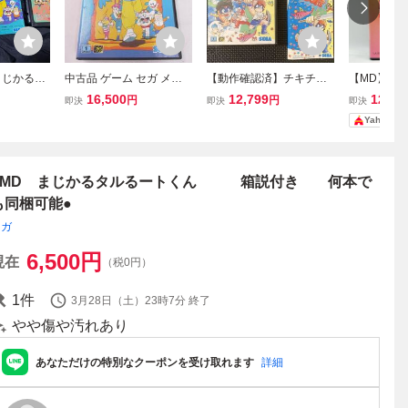
まじかるハ
中古品 ゲーム セガ メガ
【動作確認済】チキチキ
【MD】 【
ターボ！
ドライブ ソフト まじかる
ボーイズ MD メガドライ
ァリス
16,500
12,799
12,80
円
円
即決
即決
即決
ハットのぶっとびターボ!
ブ
Yahoo!
大冒険 箱説付き
●MD まじかるタルるートくん 箱説付き 何本で
も同梱可能●
セガ
6,500
円
現在
（税0円）
1
件
3月28日（土）23時7分
終了
やや傷や汚れあり
あなただけの特別なクーポンを受け取れます
詳細