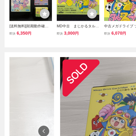
[送料無料][初期動作確認
MD中古 まじかるタルる
中古メガドライブ 
済み] まじかるタルるート
ートくん 【管理番号：4
まじかるタルるー
6,350
3,000
6,070
円
円
円
即決
即決
即決
くん セガ メガドライブ M
0013】
agical Taruruto Kun Mega
Drive Sega Tested