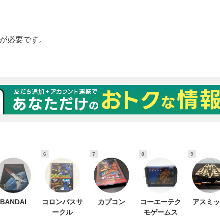
6
7
8
9
BANDAI
コロンバスサ
カプコン
コーエーテク
アスミッ
ークル
モゲームス