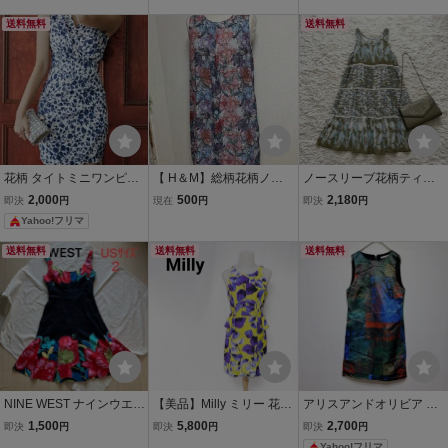
ム柄ワンピース M 黒ベー
ワンピース タイトドレス
ック Aライン USA F2C51
ジュ 総柄デザイン タイト
送料無料
ひざ丈 フラワーレース 花
A
送料無料
ニット ノースリーブ パー
柄 総柄 38 M アッシュグ
ティー ドレス06302
リーン 春夏
花柄 タイトミニワンピー
【 H＆M】総柄花柄ノー
ノースリーブ花柄ティア
ス ネイビー×ホワイト ノ
スリーブワンピース・Sサ
ードロングワンピース
2,000
500
2,180
即決
円
現在
円
即決
円
ースリーブM
イズ
（M-L)夏 リゾート 総柄
Yahoo!フリマ
個性的 885B75
送料無料
送料無料
送料無料
NINE WEST ナインウエス
【美品】Milly ミリー 花柄
アリスアンドオリビア 総
ト ドレス ワンピース 黒
ペプラム ノースリーブワ
柄 ワンピース ノースリー
1,500
5,800
2,700
即決
円
即決
円
即決
円
ブラック 花柄ノースリー
ンピース ドレス サイズ4
ブ M 混色 パーティー
Yahoo!フリマ