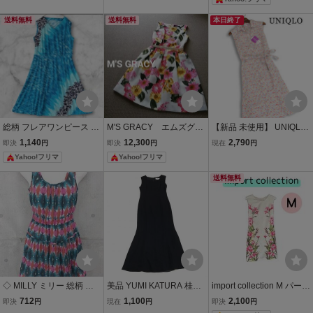
ブワンピース サマードレ
アメリカ製
ス 夏ワンピ パーティー コ
送料無料
送料無料
本日終了
ットンワンピ
総柄 フレアワンピース 花
M'S GRACY エムズグレ
【新品 未使用】 UNIQLO
柄 ノースリーブ 青 XL相
イシー ノースリーブ ドレ
ユニクロ LIBERTY リバテ
1,140
12,300
2,790
即決
円
即決
円
現在
円
当
ス ワンピース ピンク 花柄
ィ総柄♪ リネンコットン
Yahoo!フリマ
Yahoo!フリマ
総柄 ひざ丈 日本製
ノースリーブ 花柄 ワンピ
ース Sz.M レディース
送料無料
◇ MILLY ミリー 総柄 ノ
美品 YUMI KATURA 桂由
import collection M パーテ
ースリーブ ミニ ワンピー
美ノースリーブ レイヤー
ィー ドレス ワンピース夏
712
1,100
2,100
即決
円
現在
円
即決
円
ス サイズ0 グリーン マル
ド ドレス ワンピース 9AR
服 ノースリーブ ひざ丈 花