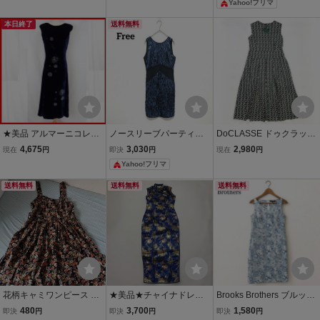
Yahoo!フリマ
チ レディース
(M相当) 黒 ブラック 日本
柄 サマーセール
製 ブラックフォーマル レ
本日終了
送料無料
ディース 婦人
★美品 アルマーニコレツ
ノースリーブパーティー
DoCLASSE ドゥクラッセ
ィオーニ ノースリーブド
ドレス 青 黒 スパン
ワンピース ロング丈 幾何
4,675
3,030
2,980
現在
円
即決
円
現在
円
レス 40/M相当/ミモレ丈/
コール タイトシルエッ
学柄 ノースリーブ 9 M相
Yahoo!フリマ
ダークネイビー/花柄/ワン
ト 661 ノースリーブ ワ
当 レディース ミセス 総柄
ピース&1953600108
ンピース 結婚式 ドレス ひ
グリーン系 おしゃれ 個性
送料無料
送料無料
送料無料
ざ丈
的 △1647y
花柄キャミワンピース ブ
★美品★チャイナドレ
Brooks Brothers ブルック
ラック 総柄 ノースリーブ
ス ロングワンピース
スブラザーズ 花柄 ワンピ
480
3,700
1,580
即決
円
即決
円
即決
円