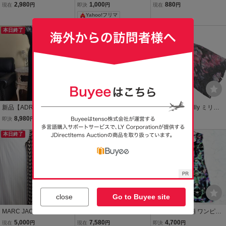
ィース● 着心地抜群 20代
ス ミニスカート タイトド
美尻 ダブルファスナー ミ
2,980
1,000
880
現在
円
即決
円
現在
円
30代40代 ● sexy
レス チューブトップ ミニ
ニ丈 タイト ワンピース ボ
Yahoo!フリマ
美品 長袖
ワンピ コスチューム コス
ディコン 勝負デート キャ
ベージュ
プレ フェイクレザー
バ嬢 コスチュームDJ160
本日終了
本日終了
本日終了
4
新品【ADRIANNA PAPEL
【TADASHI SHOJI/タダシ
ネコポスOK Milly ミリー
L】スパン刺繍トリム/美
ショージ】ペパーミント
シルク100% 総柄 ノース
8,980
10,980
1,617
即決
円
即決
円
現在
円
ライン/黒ストレッチ/イブ
刺繍ネットレース/ピンタ
リーブ Iライン ワンピース
ニングドレス （US・２／
本日終了
ックトリム/Ａラインフレ
本日終了
size2/黒 ■◆ ☆ ggc4 レデ
送料無料
９号S）#156
アー/カクテルドレス（U
ィース
S・２/９号Ｓ）#123
close
Go to Buyee site
MARC JACOBS マーク
D632 AKIKO OGAWA. ア
新品MILLY 総柄 ワンピー
ジェイコブス モノグラ
キコオガワ ノースリーブ
ス ノースリーブドレス タ
5,000
7,580
4,700
現在
円
現在
円
即決
円