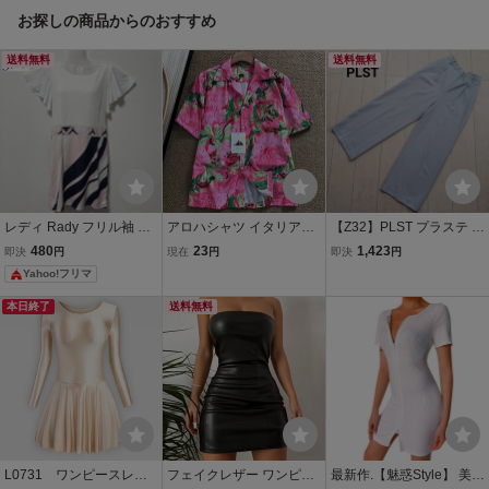
お探しの商品からのおすすめ
送料無料
送料無料
レディ Rady フリル袖 ミ
アロハシャツ イタリア製
【Z32】PLST プラステ き
ニワンピース マーブル柄
シルク混 薄手 滑らか 通気
れいめ ワイドパンツ スラ
480
23
1,423
即決
円
現在
円
即決
円
タイト フリーサイズ F
ソフト【夏を彩るネオン
ックス ズボン ボトム
Yahoo!フリマ
フラワー】半袖シャツ 開
ス ストレッチ シンプ
襟シャツ ビーチ 旅行 夏服
ル 水色 ライトブルー
本日終了
送料無料
SIZE:L
Sサイズ
L0731 ワンピースレデ
フェイクレザー ワンピー
最新作.【魅惑Style】 美胸