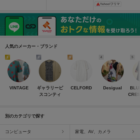
ス 花柄 ストレッチ ASI FI
り替え ノースリーブ キ
ス エムズグレイシー ノー
Yahoo!フリマ
Tノースリーブ ロングワ
ャバドレ M ナイトドレス
スリーブ ニュアンスカラ
ンピース パーティー オケ
キャバドレス
ーフラワードレス 未使用
ージョン
人気のメーカー・ブランド
1
2
3
4
5
VINTAGE
ギャラリービ
CELFORD
Desigual
BLU
スコンティ
CRES
別のカテゴリで探す
コンピュータ
家電、AV、カメラ