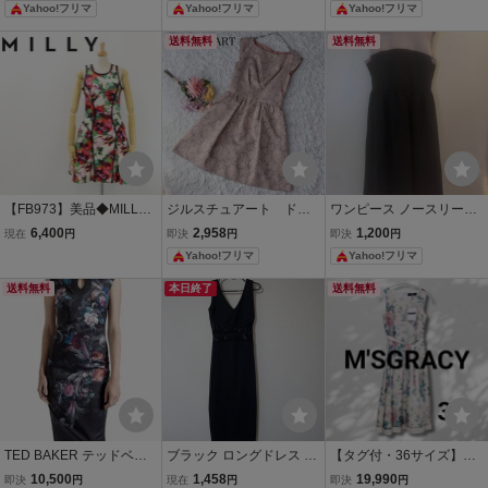
パーティードレス 紺
ース M 膝丈 総柄 ノース
Yahoo!フリマ
Yahoo!フリマ
Yahoo!フリマ
M相当ロング丈 ブルー ゴ
リーブワンピース
ールド 花柄 ノースリーブ
送料無料
送料無料
【FB973】美品◆MILLY
ジルスチュアート ドレ
ワンピース ノースリーブ
ミリー 花柄 フラワー ノー
ス ノースリーブワンピ
ワンピース パーティード
6,400
2,958
1,200
現在
円
即決
円
即決
円
スリーブ ワンピース 2
ース 花柄 総柄 大人
レス パーティドレス
Yahoo!フリマ
Yahoo!フリマ
可愛い
送料無料
本日終了
送料無料
TED BAKER テッドベイ
ブラック ロングドレス タ
【タグ付・36サイズ】
カー チャイナ タイト ドレ
イトワンピース レース切
M'SGRACY 花柄ワンピー
10,500
1,458
19,990
即決
円
現在
円
即決
円