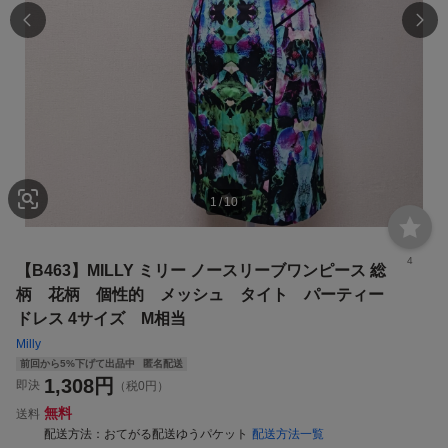
1
/
10
4
【B463】MILLY ミリー ノースリーブワンピース 総
柄 花柄 個性的 メッシュ タイト パーティー
ドレス 4サイズ M相当
Milly
前回から5%下げて出品中
匿名配送
1,308
円
即決
（税0円）
無料
送料
配送方法
おてがる配送ゆうパケット
配送方法一覧