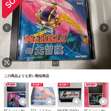
1
/
7
この商品よりも安い類似商品
送料無料
本日終了
本日終了
送料無料
PCエンジン HuC
573 ミスターヘ
MAJOR LEAGUE
PCエンジン HuC