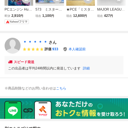
PCエンジン HuC
573 ミスターヘ
★PCE「ミスター
MAJOR LEAGUE
ARD 「ミスター
リの大冒険 IC01
ヘリの大冒険(Mr.
メジャーリーグ 1
2,910
1,100
12,600
427
即決
円
現在
円
現在
円
現在
円
ヘリの大冒険」 IR
002 アイレム
HELIの大冒険/Batt
989 irem アイレム
Yahoo!フリマ
EM Vol.2
PCエンジン HuC
le chopper)」ケー
任天堂 Nintendo
ARD ソフト
ス・取説付き/ire
ファミリーコンピ
m/PC ENGINE/PC
ュータ ファミコン
エンジン/STG/レ
FC ソフト カセッ
＊ ＊ ＊ ＊ ＊
さん
トロゲーム★
ト カートリッジ
評価
933
本人確認前
スピード発送
この出品者は平均24時間以内に発送しています
詳細
※商品削除などのお問い合わせは
こちら