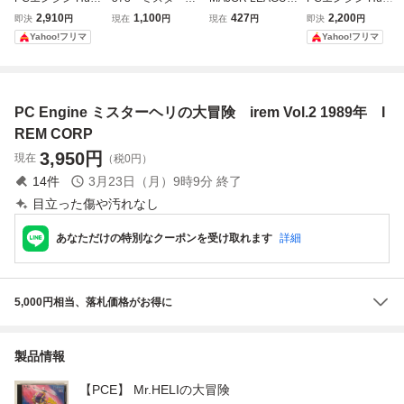
ARD 「ミスター
リの大冒険 IC01
メジャーリーグ 1
ARD イメージフ
2,910
1,100
427
2,200
即決
円
現在
円
現在
円
即決
円
ヘリの大冒険」 IR
002 アイレム
989 irem アイレム
ァイト IREM Vol.3
Yahoo!フリマ
Yahoo!フリマ
EM Vol.2
PCエンジン HuC
任天堂 Nintendo
1990年
ARD ソフト
ファミリーコンピ
ュータ ファミコン
FC ソフト カセッ
PC Engine ミスターヘリの大冒険 irem Vol.2 1989年 I
ト カートリッジ
REM CORP
3,950
円
現在
（税0円）
14
件
3月23日（月）9時9分
終了
目立った傷や汚れなし
あなただけの特別なクーポンを受け取れます
詳細
5,000円相当、落札価格がお得に
製品情報
【PCE】 Mr.HELIの大冒険