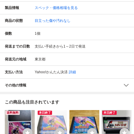
製品情報
スペック・価格相場を見る
商品の状態
目立った傷や汚れなし
個数
1
個
発送までの日数
支払い手続きから1～2日で発送
発送元の地域
東京都
支払い方法
Yahoo!かんたん決済
詳細
その他の情報
この商品も注目されています
送料無料
本日終了
本日終了