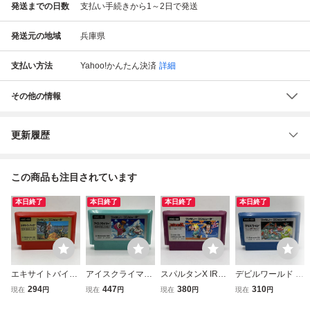
発送までの日数
支払い手続きから1～2日で発送
発送元の地域
兵庫県
支払い方法
Yahoo!かんたん決済
詳細
その他の情報
更新履歴
この商品も注目されています
本日終了
本日終了
本日終了
本日終了
エキサイトバイク
アイスクライマー
スパルタンX IRE
デビルワールド D
EXCITE BIKE Nint
ICE CLIMBER 19
M 1984 Nintendo
evil World Nintend
294
447
380
310
現在
円
現在
円
現在
円
現在
円
endo 1984 任天堂
84 Nintendo 任天
1985 任天堂 ファ
o 1984 任天堂 フ