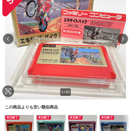
1
/
10
この商品よりも安い類似商品
本日終了
本日終了
本日終了
本日終了