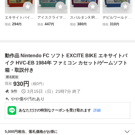
エキサイトバイク
アイスクライマー
スパルタンX IRE
デビルワールド D
EXCITE BIKE Nint
ICE CLIMBER 19
M 1984 Nintendo
evil World Nintend
294
447
380
310
現在
円
現在
円
現在
円
現在
円
endo 1984 任天堂
84 Nintendo 任天
1985 任天堂 ファ
o 1984 任天堂 フ
ファミリーコンピ
堂 ファミリーコン
ミリーコンピュー
ァミリーコンピュ
ュータ ファミコン
ピュータ ファミコ
タ ファミコン FC
ータ ファミコン F
FC ソフト カセッ
ン FC ソフト カセ
ソフト カセット
C ソフト カセット
ト カートリッジ
ット カートリッジ
カートリッジ
カートリッジ
動作品 Nintendo FC ソフト EXCITE BIKE エキサイトバ
イク HVC-EB 1984年 ファミコン カセット/ゲームソフト
箱・取説付き
匿名配送
930
円
現在
（税0円）
9
件
3月15日（日）21時7分
終了
やや傷や汚れあり
あなただけの特別なクーポンを受け取れます
詳細
5,000円相当、落札価格がお得に