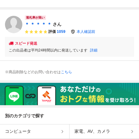
ファミリーコンピ
堂 ファミリーコン
ミリーコンピュー
ァミリーコンピュ
ュータ ファミコン
ピュータ ファミコ
タ ファミコン FC
ータ ファミコン F
FC ソフト カセッ
ン FC ソフト カセ
ソフト カセット
C ソフト カセット
ト カートリッジ
ット カートリッジ
カートリッジ
カートリッジ
落札率が高い
＊ ＊ ＊ ＊ ＊
さん
評価
1059
本人確認前
スピード発送
この出品者は平均24時間以内に発送しています
詳細
※商品削除などのお問い合わせは
こちら
別のカテゴリで探す
コンピュータ
家電、AV、カメラ