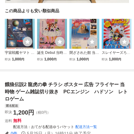
この商品よりも安い類似商品
宇宙戦艦ヤマト P
誕生 Debut 当時物
閉ざされた館 当時
スレイヤーズろい
CE 当時物 雑誌広
雑誌広告 3DO レ
物 雑誌広告 3DO
やる2 PS1 当時物
1,000
1,000
1,000
1,000
即決
円
即決
円
即決
円
即決
円
告 PCエンジン PC
トロゲーム 雑誌切
レトロゲーム 雑誌
雑誌広告 プレイス
Engine 1993年 レ
り抜き チラシ/ポ
切り抜き チラシ/
テーション レトロ
トロゲーム 雑誌切
スター風デザイン
ポスター風デザイ
ゲーム 雑誌切り抜
り抜き チラシ/ポ
ン
き チラシ/ポスタ
餓狼伝説2 龍虎の拳 チラシ ポスター 広告 フライヤー 当
スター風デザイン
ー風デザイン
時物 ゲーム雑誌切り抜き PCエンジン ハドソン レト
ロゲーム
匿名配送
1,200
円
即決
（税0円）
無料
送料
配送方法
おてがる配送ゆうパケット
配送方法一覧
0
件
5月25日（月）16時11分
終了予定