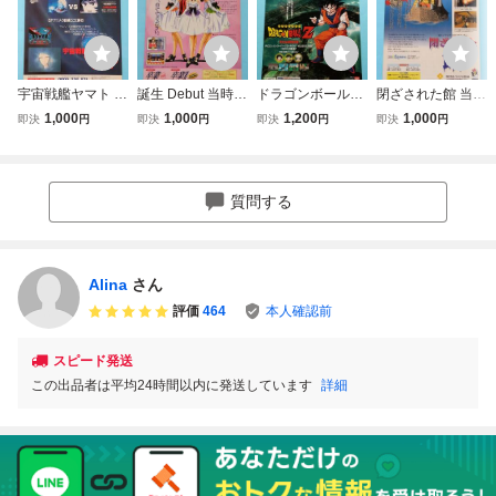
宇宙戦艦ヤマト P
誕生 Debut 当時物
ドラゴンボールZ
閉ざされた館 当時
CE 当時物 雑誌広
雑誌広告 3DO レ
PCE 当時物 雑誌
物 雑誌広告 3DO
1,000
1,000
1,200
1,000
即決
円
即決
円
即決
円
即決
円
告 PCエンジン PC
トロゲーム 雑誌切
広告 Dragon Ball
レトロゲーム 雑誌
Engine 1993年 レ
り抜き チラシ/ポ
Z PCエンジン 199
切り抜き チラシ/
トロゲーム 雑誌切
スター風デザイン
4年 レトロゲーム
ポスター風デザイ
り抜き チラシ/ポ
雑誌切り抜き チラ
ン
質問する
スター風デザイン
シ/ポスター風デザ
イン
Alina
さん
評価
464
本人確認前
スピード発送
この出品者は平均24時間以内に発送しています
詳細