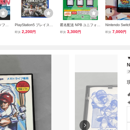
ソフト
PlayStation5 プレイステ
匿名配送 NPB ユニフォー
Nintendo Swi
野球VA
ーション5 プロ野球スピ
ムフレームマグネット セ
パワフルプロ野球
2,200
3,300
7,000
円
円
円
即決
即決
即決
リッツ2024-2025 PS5 ソ
ントラル・リーグ 全6種
027
フト カセット 中古 Y1145
コンプリート ガチャ プロ
7288
野球 セリーグ バンダイ
N