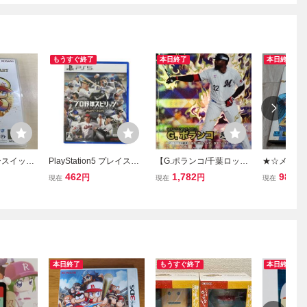
もうすぐ終了
本日終了
本日終了
ースイッチ
PlayStation5 プレイステ
【G.ポランコ/千葉ロッテ
★☆メガド
フルプロ野球
ーション5 プロ野球スピ
マリーンズ】バンダイ 20
ト プロ野
462
1,782
980
円
円
円
現在
現在
現在
フト
リッツ2024-2025 PS5 ソ
26 プロ野球ファンスター
ーグ91 
フト カセット 中古 Y1145
ズリーグ EXブースターパ
7288
ック vol.1 [SSR] ※コード
未使用
本日終了
もうすぐ終了
本日終了