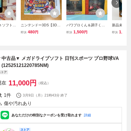
tch ソフト
ニンテンドー3DS【3D
パワプロくん＆調子くん
新品未開封 
2026-2
S】 実況パワフルプロ野
★パワフルプロ野球＆プ
ズアクショ
480
1,500
1,914
円
円
即決
即決
即決
球 ヒーローズ
ロ野球スピリッツ プライ
パワフルプ
ズボブルヘッドコレクシ
ロくん 打者v
ョン★フィギュア★2種ま
とめて♪♪♪
▼中古品▼ メガドライブソフト 日刊スポーツ プロ野球VA
 (12525121220785NM)
ストア
11,000
円
現在
（税込）
1
件
3月9日（月）21時43分
終了
傷や汚れあり
あなただけの特別なクーポンを受け取れます
詳細
ストア