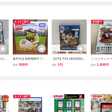
もうすぐ終了
本日終了
スピリ
条件付き送料無料!!! プロ
【1円】PS4 eBASEBALL
〇 ニンテンド
野球トミカ2025・阪神タ
パワフルプロ野球2020 ゲ
Switch パワ
500
1
1,600
円
円
円
現在
現在
現在
イガース マスコットカー
ームソフト プレステ4 1A
2024-2025 ソ
（新品未開封）プレゼン
0325-142am/F8
トも!!
もうすぐ終了
送料無料
送料無料