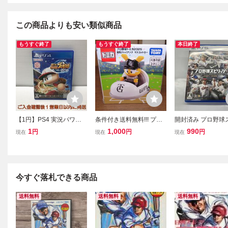
この商品よりも安い類似商品
もうすぐ終了
もうすぐ終了
本日終了
【1円】PS4 実況パワフ
条件付き送料無料!!! プロ
開封済み プロ野球
ルプロ野球2016 ゲームソ
野球トミカ2025・読売ジ
ッツ2024-2025
1
1,000
990
円
円
円
現在
現在
現在
フト プレステ4 1A0308-1
ャイアンツ マスコットカ
02am/F8
ー（新品未開封）プレゼ
ントも!!
今すぐ落札できる商品
送料無料
送料無料
送料無料