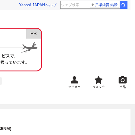
Yahoo! JAPAN
ヘルプ
戸塚純貴 結婚
マイオク
ウォッチ
出品
5NM)