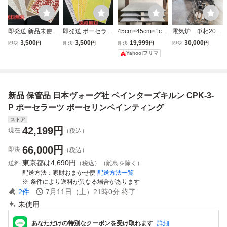
即発送 新品未使用
即発送 ポーセラー
45cm×45cm×1cm
電気炉 単相200
ポーセラーツ 転写
ツ 転写紙 ガラス
棚板 3枚 美
V 最大６ｋｗ仕様
3,500
3,500
19,999
30,000
即決
円
即決
円
即決
円
即決
円
紙 陶器用 6枚
用 新品5枚＋ほぼ
品 陶芸 窯道
Yahoo!フリマ
新品1枚＋半端
具 焼成 まとめ
売り
新品 保管品 日本ヴォーグ社 ペインターズキルン CPK-3-
P ポーセラーツ ポーセリンペインティング
ストア
42,199
円
現在
（税込）
66,000
円
即決
（税込）
東京都は
4,690円
送料
（税込）（離島を除く）
配送方法
家財おまかせ便
配送方法一覧
条件により送料が異なる場合があります
2
件
7月11日（土）21時0分
終了
未使用
あなただけの特別なクーポンを受け取れます
詳細