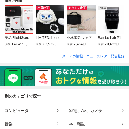
注目の商品
本日終了
もうすぐ終了
NEW
美品 FlightScope
LIMITED社 lopeto
小林産業 フェアリ
Bambu Lab P1S
Mevo Gen2 弾道
ロペット ペットロ
ーヴェール ジェッ
Combo AMS付き
142,499
29,698
2,484
70,499
現在
円
現在
円
現在
円
現在
円
測定器 フライトス
ボット AIペット AI
トスリム FV-200
3Dプリンター 中
コープ ゴルフ 中
ロボット 癒し 中
ヒートマット 岩盤
古 管理②
ストアの情報
ニュースレター配信登録
古
古
浴 遠赤外線マット
FAIRY VEIL 中古
別のカテゴリで探す
コンピュータ
家電、AV、カメラ
音楽
本、雑誌