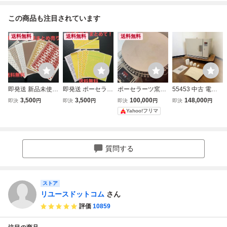
この商品も注目されています
送料無料
送料無料
送料無料
即発送 新品未使用
即発送 ポーセラー
ポーセラーツ窯
55453 中古 電気
ポーセラーツ 転写
ツ 転写紙 ガラス
日本ヴォーグ社 ト
炉 Goot グット電
3,500
3,500
100,000
148,000
即決
円
即決
円
即決
円
即決
円
紙 陶器用 6枚
用 新品5枚＋ほぼ
ラベラーズキルン
機 彩火 KCG-31 2
Yahoo!フリマ
新品1枚＋半端
説明書あり
015年製 動作確認
済み 100V L型支
柱 棚板付き 陶芸
焼成 電気窯 陶芸
質問する
窯 摂津市 ②
ストア
リユースドットコム
さん
評価
10859