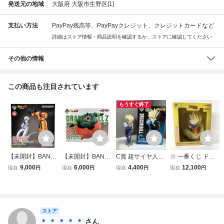
発送元の地域
大阪府 大阪市生野区[1]
支払い方法
PayPay残高等、PayPayクレジット、クレジットカードなど
詳細はストア情報・商品説明を確認するか、ストアに確認してください
その他の情報
この商品も注目されています
もうすぐ終了
【未開封】BAND
【未開封】BAND
C賞 超サイヤ人2
☆ 一番くじ ドラ
AI バンダイ 孫悟
AI バンダイ セル
孫悟飯(少年期) 一
ゴンボール スペク
9,000
6,000
4,400
12,100
現在
円
現在
円
現在
円
現在
円
空＆フリーザ ラス
爆発時 ラストワン
番くじ DRAGON
タクルバトル ラス
トワン賞 「一番く
賞 「一番くじ ド
BALL Z DOKKAN
トワン賞 超サイヤ
じ ドラゴンボール
ラゴンボール VS
BATTLE 6th anniv
人孫悟空 BURSTA
BATTLE ON PLAN
オムニバスCROS
ersary ドラゴンボ
NT フィギュア DR
ET NAMEK」 DR
S」 DRAGON BA
ールZ ドッカンバ
AGON BALL Z 未
ストア
AGON BALL フィ
LL アニメ フィギ
トル
開封 現状品
＊ ＊ ＊ ＊ ＊
さん