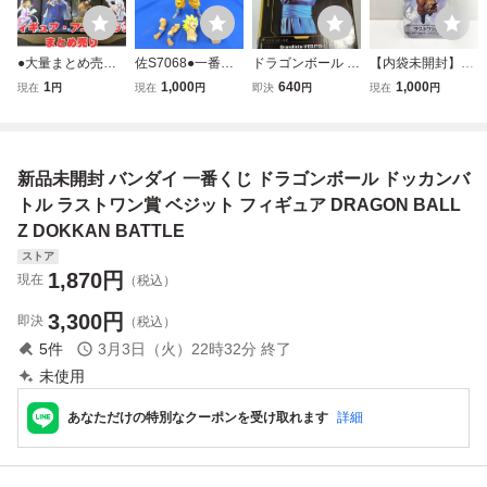
●大量まとめ売り●
佐S7068●一番く
ドラゴンボール ド
【内袋未開封】現
フィギュア プライ
じ ラストワン
ラゴンボールZ ベ
状渡し 一番くじ
1
1,000
640
1,000
現在
円
現在
円
即決
円
現在
円
ズ アニメグッズ
battle of world ド
ジット フィギュア
ドラゴンボール 超
一番くじ ワンピー
ラゴンボールフィ
バンプレスト Gra
戦士バトル列伝Z
ス NARUTO DRA
ギュア 孫悟空
ndista DRAGON
ラストワン賞 孫悟
GON BALL ヒロア
BALL バンプ
空 身勝手の極
新品未開封 バンダイ 一番くじ ドラゴンボール ドッカンバ
カ 鬼滅の刃 ジャ
レスト VEGITO
意"兆" フィギュア
ンプ 100点セット
トル ラストワン賞 ベジット フィギュア DRAGON BALL
Z DOKKAN BATTLE
ストア
1,870
円
現在
（税込）
3,300
円
即決
（税込）
5
件
3月3日（火）22時32分
終了
未使用
あなただけの特別なクーポンを受け取れます
詳細