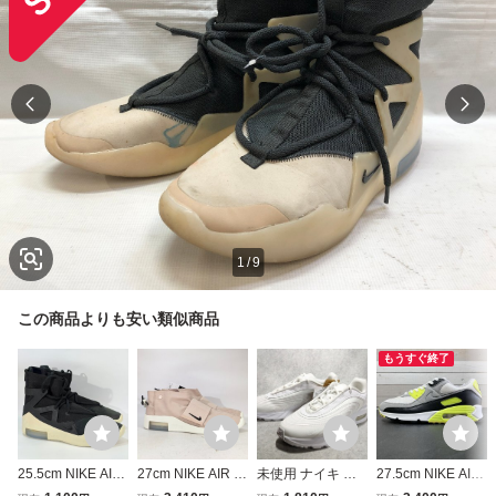
1
/
9
この商品よりも安い類似商品
もうすぐ終了
25.5cm NIKE AIR
27cm NIKE AIR / F
未使用 ナイキ ウ
27.5cm NIKE AIR
FEAR OF GOD 1
EAR OF GOD MO
ィメンズ エア マ
MAX 90 VOLT CD