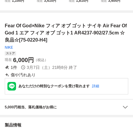
1,100
3,410
1,810
3,400
現在
円
現在
円
現在
円
現在
円
AR4237-001 ナイ
C AT8086-200 ナ
ックス ファイア
0881-103 ナイキ
キ エア フィア オ
イキ エア / フィア
トリプルホワイト
エア マックス ヴ
ブ ゴッド 1 ブラッ
オブ ゴッド モッ
27.5cm NIKE W AI
ォルト ボルト
クH38497 20000
ク パーティクルベ
R MAX FIRE
Fear Of God×Nike フィア オブ ゴット ナイキ Air Fear Of
00723495 TYO
ージュH2-125395
2100000442669
God 1 エア フィア オブ ゴット1 AR4237-902/27.5cm ☆
TYO
良品☆[75-0220-H4]
NIKE
ストア
6,000
円
現在
（税込）
1
件
3月7日（土）21時8分
終了
傷や汚れあり
あなただけの特別なクーポンを受け取れます
詳細
5,000円相当、落札価格がお得に
製品情報