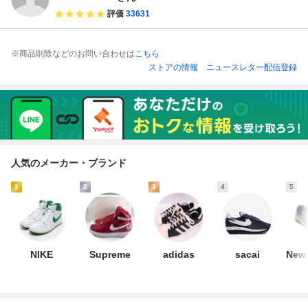
2100000442669
評価
33631
TYO
※商品削除などのお問い合わせは
こちら
ストアの情報
ニュースレター配信登録
人気のメーカー・ブランド
1
2
3
4
5
NIKE
Supreme
adidas
sacai
New 