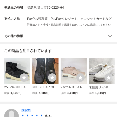
発送元の地域
福島県 郡山市75-0220-H4
支払い方法
PayPay残高等、PayPayクレジット、クレジットカードなど
詳細はストア情報・商品説明を確認するか、ストアに確認してください
その他の情報
この商品も注目されています
25.5cm NIKE AIR
NIKE×FEAR OF G
27cm NIKE AIR / F
未使用 ナイキ ウ
FEAR OF GOD 1
OD/ナイキ×フィア
EAR OF GOD MO
ィメンズ エア マ
1,100
6,100
3,410
1,810
現在
円
即決
円
現在
円
現在
円
AR4237-001 ナイ
オブゴッド AIR F
C AT8086-200 ナ
ックス ファイア
キ エア フィア オ
EAR OF GOD 1 R
イキ エア / フィア
トリプルホワイト
ブ ゴッド 1 ブラッ
AID スニーカー AT
オブ ゴッド モッ
27.5cm NIKE W AI
クH38497 20000
ストア
8087-002/30.0 /08
ク パーティクルベ
R MAX FIRE
00723495 TYO
0
ージュH2-125395
＊ ＊ ＊ ＊ ＊
さん