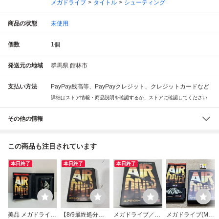
メガドライブ
タイトル
シューティング
商品の状態
未使用
個数
1
個
発送元の地域
群馬県 館林市
支払い方法
PayPay残高等、PayPayクレジット、クレジットカードなど
詳細はストア情報・商品説明を確認するか、ストアに確認してください
その他の情報
この商品も注目されています
本日終了
本日終了
本日終了
美品 メガドライブ
【8/9最終処分】AI
メガドライブ／M
メガドライブ(MD)