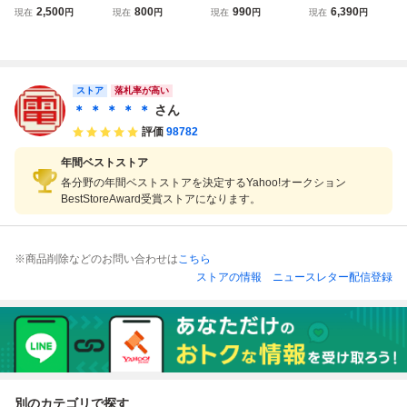
エアダイバー AIR
R DIVER/エアダイ
D エアーダイバー
「エアダイバー」
2,500
800
990
6,390
現在
円
現在
円
現在
円
現在
円
DIVER 箱・説明書
バー メガドライブ
(箱・説明書 付/M6
付 Asmik SEGA M
専用 ゲームソフト
089)
D用
パッケージにイタ
ミあり未検品 AAL
0603/小5121/070
ストア
落札率が高い
8
＊ ＊ ＊ ＊ ＊
さん
評価
98782
年間ベストストア
各分野の年間ベストストアを決定するYahoo!オークション
BestStoreAward受賞ストアになります。
※商品削除などのお問い合わせは
こちら
ストアの情報
ニュースレター配信登録
別のカテゴリで探す