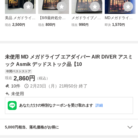
美品 メガドライブ
【8/9最終処分】AI
メガドライブ／M
MDメガドライブ
エアダイバー AIR
R DIVER/エアダイ
D エアーダイバー
AIR DIVER エアダ
2,500
800
990
1,570
現在
円
現在
円
現在
円
即決
円
DIVER 箱・説明書
バー メガドライブ
イバー 説明書無
付 Asmik SEGA M
専用 ゲームソフト
し
D用
パッケージにイタ
ミあり未検品 AAL
0603/小5121/070
未使用 MD メガドライブ エアダイバー AIR DIVER アスミ
8
ック Asmik デッドストック品【10
年間ベストストア
2,860
円
現在
（税込）
10
件
2月23日（月）21時50分
終了
未使用
あなただけの特別なクーポンを受け取れます
詳細
5,000円相当、落札価格がお得に