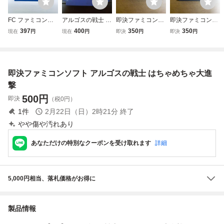
FC ファミコンソ
アルゴスの戦士 は
即決ファミコンソ
即決ファミコンソ
フト アルゴスの戦
ちゃめちゃ大進撃
フト 機動戦士Ｚ
フト ガチャポン戦
397
400
350
350
現在
円
現在
円
即決
円
即決
円
士 はちゃめちゃ大
ファミコンソフ
ガンダムホットス
士2 カプセル戦記
進撃 ソフトのみ
ト テクモ 任天
クランブル 機動戦
起動確認済
堂 当時物 レ
士Zガンダム ホッ
ア FC 取説あり
トスクランブル
即決ファミコンソフト アルゴスの戦士 はちゃめちゃ大進
撃
500
円
即決
（税0円）
1
件
2月22日（日）2時21分
終了
やや傷や汚れあり
あなただけの特別なクーポンを受け取れます
詳細
5,000円相当、落札価格がお得に
製品情報