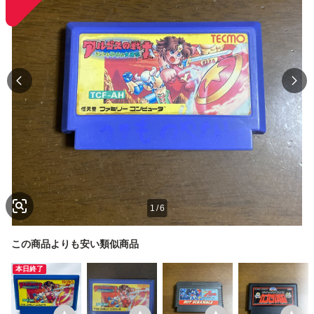
1
/
6
この商品よりも安い類似商品
本日終了