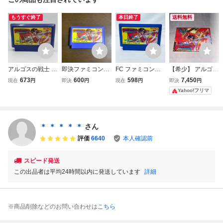
もうすぐ終了
本日終了
送料無料
アルゴスの戦士 は
即決ファミコンソ
FC ファミコンソ
【希少】 アルゴス
ちゃめちゃ大進撃
フト アルゴスの
フト アルゴスの戦
の戦士 はちゃめち
673
600
598
7,450
現在
円
即決
円
現在
円
即決
円
TECMO ファミリ
戦士 はちゃめちゃ
士 はちゃめちゃ
ゃ大進撃 ★ファ
Yahoo!フリマ
ーコンピュータ F
大進撃
大進撃 ソフトのみ
ミコン★
AMILY COMPUTE
起動確認済
R ファミコン FC
ソフト カセット
＊ ＊ ＊ ＊ ＊
さん
カートリッジ
評価
6640
本人確認前
スピード発送
この出品者は平均24時間以内に発送しています
詳細
※商品削除などのお問い合わせは
こちら