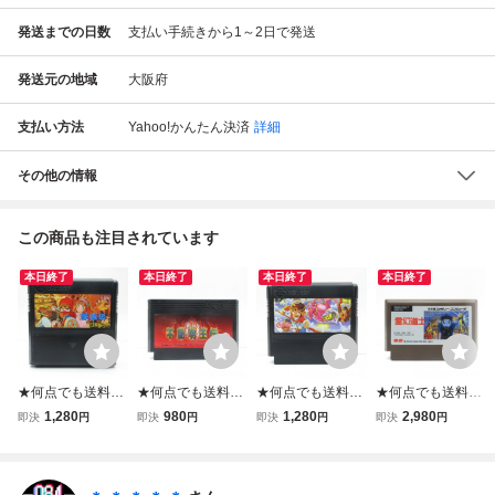
発送までの日数
支払い手続きから1～2日で発送
発送元の地域
大阪府
支払い方法
Yahoo!かんたん決済
詳細
その他の情報
この商品も注目されています
本日終了
本日終了
本日終了
本日終了
★何点でも送料１
★何点でも送料１
★何点でも送料１
★何点でも送料１
８５円★ じゃじゃ
８５円★ 不動明王
８５円★ 西遊記ワ
８５円★ 霊幻道士
1,280
980
1,280
2,980
即決
円
即決
円
即決
円
即決
円
丸撃魔伝 幻の金魔
伝 ファミコン タ1
ールドⅡ 2 天上界
ファミコン タ2
城 ファミコン ツ2
8レ即発送 FC ソ
の魔神 ファミコン
4！レ即発送 FC
1レ即発送 FC ソ
フト 動作確認済み
ツ21レ即発送 FC
ソフト 動作確認済
フト 動作確認済み
ソフト 動作確認済
み