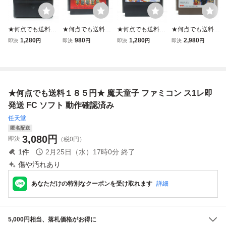
★何点でも送料１
★何点でも送料１
★何点でも送料１
★何点でも送料１
８５円★ じゃじゃ
８５円★ 不動明王
８５円★ 西遊記ワ
８５円★ 霊幻道士
1,280
980
1,280
2,980
即決
円
即決
円
即決
円
即決
円
丸撃魔伝 幻の金魔
伝 ファミコン タ1
ールドⅡ 2 天上界
ファミコン タ2
城 ファミコン ツ2
8レ即発送 FC ソ
の魔神 ファミコン
4！レ即発送 FC
1レ即発送 FC ソ
フト 動作確認済み
ツ21レ即発送 FC
ソフト 動作確認済
フト 動作確認済み
ソフト 動作確認済
み
み
★何点でも送料１８５円★ 魔天童子 ファミコン ス1レ即
発送 FC ソフト 動作確認済み
任天堂
匿名配送
3,080
円
即決
（税0円）
1
件
2月25日（水）17時0分
終了
傷や汚れあり
あなただけの特別なクーポンを受け取れます
詳細
5,000円相当、落札価格がお得に