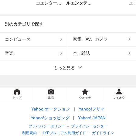
コエンターテ
ルエンタテイ
エ
インメント
ンメント
別のカテゴリで探す
コンピュータ
家電、AV、カメラ
音楽
本、雑誌
もっと見る
トップ
出品
ウォッチ
マイオク
Yahoo!オークション
Yahoo!フリマ
Yahoo!ショッピング
Yahoo! JAPAN
プライバシーポリシー
プライバシーセンター
利用規約
LYPプレミアム利用ガイド
ガイドライン