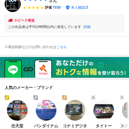
＊ ＊ ＊ ＊ ＊
さん
み
評価
7030
本人確認済
スピード発送
この出品者は平均24時間以内に発送しています
詳細
※商品削除などのお問い合わせは
こちら
人気のメーカー・ブランド
1
2
3
4
5
任天堂
バンダイナム
コナミデジタ
タイトー
スク