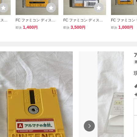
ィスク
FC ファミコン ディスク
FC ファミコン ディスク
FC ファミコン
カード
システム ディスクカード
システム ディスクカード
システム ディ
1,400
3,500
1,000
円
円
円
即決
即決
即決
/ パチコン
/ ガルフォース
/ アイスホッケ