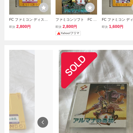
FC ファミコン ディスク
ファミコンソフト FC デ
FC ファミコン デ
システム ディスクカード
ィスクシステム アルマ
システム ディスク
2,800
2,800
1,600
円
円
円
即決
即決
即決
/ グーニーズ
ナの奇跡チラシのみ
/ ダーティーペア
Yahoo!フリマ