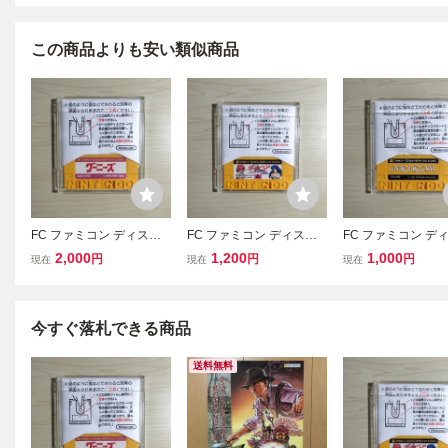
この商品よりも安い類似商品
FC ファミコン ディスク
FC ファミコン ディスク
FC ファミコン デ
システム ディスクカード
システム ディスクカード
システム ディスク
2,000
1,200
1,000
円
円
円
現在
現在
現在
/ グーニーズ
/ ダーティーペア
/ パチコン
今すぐ落札できる商品
送料無料