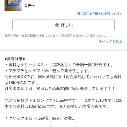
1
円〜
同じ製品の価格を比較
（
47
件）
ほしい
商品と関連する製品情報を掲載しています。商品説明も合わせてご確認ください。
スペックを見る
●発送詳細●
・送料はクリックポスト（追跡あり）で全国一律185円です。
・プチプチとクラフト紙に包んで発送致します。
同梱発送OKです。同日落札に限り何点落札していただいても送料
は185円のみです。
月火水木金土日、祝日も含め基本的に毎日発送しています！！
他にも多数ファミコンソフト出品中です！！ 1本でも10本でも100
本でも送料は185円のみです。まとめ買いが大変お得です。
＊クリックポストは破損、紛失、盗難...