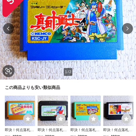
1
/
2
この商品よりも安い類似商品
即決！何点落札し
即決！何点落札し
即決！何点落札し
即決！何点落札し
ても送料185円★
ても送料185円★
ても送料185円★
ても送料185円★