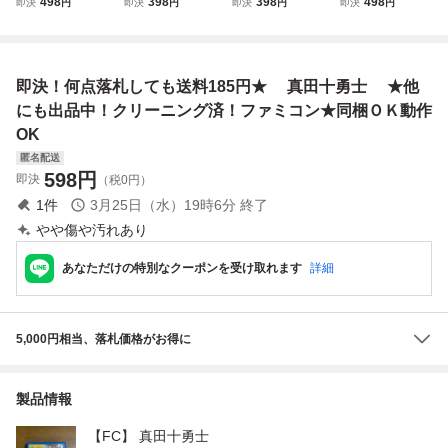
498
398
398
498
即決
円
即決
円
即決
円
即決
円
森田将棋 後期ザ
ナイトガンダム
西遊記スーパーモ
飛龍の拳３ Ⅲ
ラザラFFマーク★
物語 ★他にも出
ンキー大冒険★他
★他にも出品
他にも出品中！ク
品中！クリーニン
にも出品中！クリ
中！クリーニング
リーニング済！フ
グ済！ファミコン
ーニング済！ファ
済！ファミコン★
即決！何点落札しても送料185円★ 真田十勇士 ★他
ァミコン★同梱Ｏ
★同梱ＯＫ動作O
ミコン★同梱ＯＫ
同梱ＯＫ動作OK
Ｋ動作OK
K
動作OK
にも出品中！クリーニング済！ファミコン★同梱ＯＫ動作
OK
匿名配送
598
円
即決
（税0円）
1
件
3月25日（水）19時6分
終了
やや傷や汚れあり
あなただけの特別なクーポンを受け取れます
詳細
5,000円相当、落札価格がお得に
製品情報
【FC】 真田十勇士