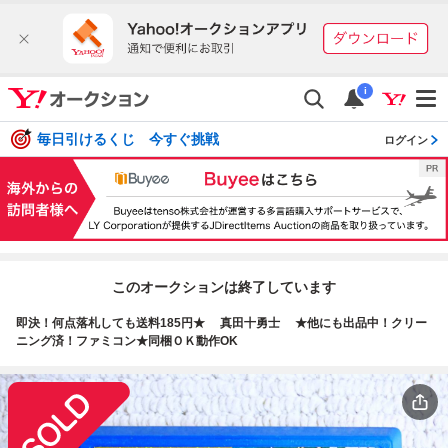
i
毎日引けるくじ 今すぐ挑戦
ログイン
このオークションは終了しています
即決！何点落札しても送料185円★ 真田十勇士 ★他にも出品中！クリー
ニング済！ファミコン★同梱ＯＫ動作OK