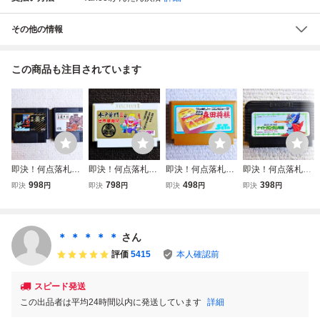
その他の情報
この商品も注目されています
即決！何点落札し
即決！何点落札し
即決！何点落札し
即決！何点落札し
ても送料185円★
ても送料185円★
ても送料185円★
ても送料185円★
998
798
498
398
即決
円
即決
円
即決
円
即決
円
三国志１＋２
水戸黄門２ Ⅱ
森田将棋 後期ザ
ナイトガンダム
光栄 2本セッ
★他にも出品
ラザラFFマーク★
物語 ★他にも出
ト ★他にも出品
中！クリーニング
他にも出品中！ク
品中！クリーニン
中！クリーニング
済！ファミコン★
リーニング済！フ
グ済！ファミコン
＊ ＊ ＊ ＊ ＊
さん
済！ファミコン★
同梱ＯＫ動作OK
ァミコン★同梱Ｏ
★同梱ＯＫ動作O
評価
5415
本人確認前
同梱ＯＫ動作OK
Ｋ動作OK
K
スピード発送
この出品者は平均24時間以内に発送しています
詳細