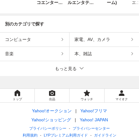
コエンターテ
ルエンタテイ
ーム)
エ
インメント
ンメント
別のカテゴリで探す
コンピュータ
家電、AV、カメラ
音楽
本、雑誌
もっと見る
トップ
出品
ウォッチ
マイオク
Yahoo!オークション
Yahoo!フリマ
Yahoo!ショッピング
Yahoo! JAPAN
プライバシーポリシー
プライバシーセンター
利用規約
LYPプレミアム利用ガイド
ガイドライン