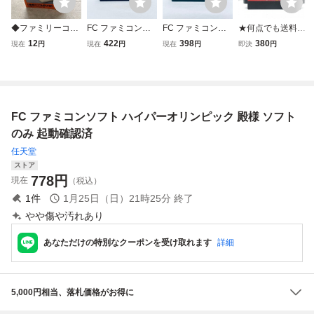
◆ファミリーコン
FC ファミコンソ
FC ファミコンソ
★何点でも送料１
ピューター/ファミ
フト ハイパーオリ
フト ファザナドゥ
８５円★ ハイパー
12
422
398
380
現在
円
現在
円
現在
円
即決
円
コン/FC ハイパー
ンピック 殿様バー
ソフトのみ 起動確
オリンピック ファ
オリンピック ハイ
ジョン ソフトのみ
認済
ミコン チ42レ即
パーショット同梱
起動確認済
発送 FC ソフト 動
版 ソフト
作確認済み
FC ファミコンソフト ハイパーオリンピック 殿様 ソフト
のみ 起動確認済
任天堂
ストア
778
円
現在
（税込）
1
件
1月25日（日）21時25分
終了
やや傷や汚れあり
あなただけの特別なクーポンを受け取れます
詳細
5,000円相当、落札価格がお得に