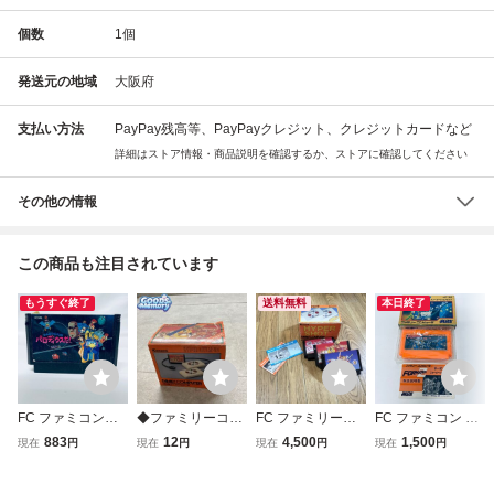
個数
1
個
発送元の地域
大阪府
支払い方法
PayPay残高等、PayPayクレジット、クレジットカードなど
詳細はストア情報・商品説明を確認するか、ストアに確認してください
その他の情報
この商品も注目されています
もうすぐ終了
送料無料
本日終了
FC ファミコンソ
◆ファミリーコン
FC ファミリーコ
FC ファミコン フ
フト パロディウス
ピューター/ファミ
ンピューター NE
ォーメーションZ
883
12
4,500
1,500
現在
円
現在
円
現在
円
現在
円
だ！ ソフトのみ
コン/FC ハイパー
Wファミコン / ハ
ソフト 箱説付 起
起動確認済
オリンピック ハイ
イパーオリンピッ
動確認済