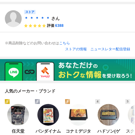
パーショット同梱
ク、殿様バージョ
版 ソフト
ン、ハイパースポ
ーツ、ハイパーシ
ストア
ョット セット
＊ ＊ ＊ ＊ ＊
さん
評価
6388
※商品削除などのお問い合わせは
こちら
ストアの情報
ニュースレター配信登録
人気のメーカー・ブランド
1
2
3
4
5
任天堂
バンダイナム
コナミデジタ
ハドソン(ゲ
スク