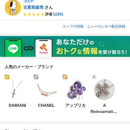
ストア
古恵良販売
さん
評価
12291
ストアの情報
ニュースレター配信登録
人気のメーカー・ブランド
1
2
3
4
DAMIANI
CHANEL
アップリカ
A
Reincarnation
key