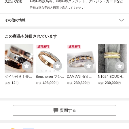
支払い方法
PayPay残高等、PayPayクレジット、クレジットカードなど
詳細は購入手続き画面で確認してください
その他の情報
この商品も注目されています
送料無料
送料無料
ダイヤ付き！美品
Boucheron ブシュ
DAMIANI ダミア
N1024 BOUCHE
ダミアーニ K18P
ロン K18PG K18
ーニ ベルエポック
RON ブシュロン
12
498,000
239,800
230,000
現在
円
即決
円
即決
円
現在
円
G×WG 18金 ダイ
WG キャトル ラデ
ダイヤ ダイヤモン
キャトルクラシッ
ヤ アブラッチョ
ィアント リング・
ド リング 750 K18
ク スモール リン
コンビ DANIANI 2
指輪 JAL00248 ダ
PG WG 11号 ピン
グ ジュエリー K18
連 リング 10号 10.
イヤモンド 9号 49
クゴールド ローズ
YG PG WG コーテ
5号 5.6g 指輪 ダイ
3.1g レディース
ゴールド ホワイト
ィング PVD 指輪
質問する
ヤモンド 2625
中古 美品
ゴールド 4340
11.3g