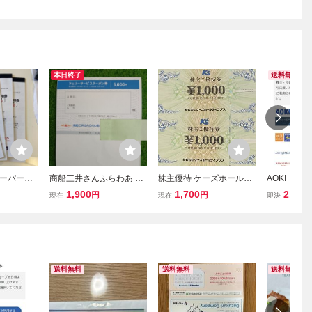
本日終了
送料無料
ーパーマ
商船三井さんふらわあ フ
株主優待 ケーズホールデ
AOKI（ア
H 株主優待
ェリーサービスクーポン
ィングス 2000円（1000
ィングス 株
1,900
1,700
2,345
円
円
現在
現在
即決
普通郵便 送料
券 5,000円分 有効期限20
円×2枚）有効期限：2026
クラブ コ
限2026
26年12月31日 株主優待
年12月31日
20％割引×
さんふらわあ
期限2026年
送料無料
送料無料
送料無料