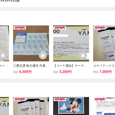
12月31日迄
送料無料
送料無料
送料無料
コード
三重交通 株主優待 共通路
【コード通知】ヤーマ
ユナイテッドス
年12
線バス乗車券 10枚 有効期
ン 株主優待 10,000円
ーケット USM
6,500
3,200
7,000
円
円
円
現在
現在
即決
限2026年12月31日
分 有効期限2026年11月
12,000円分 
30日
無料 即決 有効期
年12月31日
送料無料
送料無料
送料無料