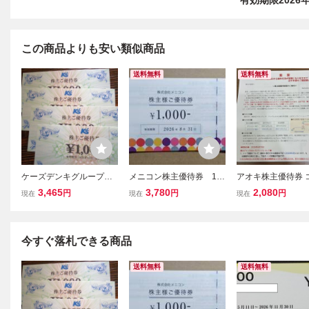
有効期限2026年
この商品よりも安い類似商品
送料無料
送料無料
ケーズデンキグループ優
メニコン株主優待券 10,
アオキ株主優待券 
待券 4,000円分(1,000円 x
000円分 （有効期限：2
通知 有効期限2026
3,465
3,780
2,080
円
円
円
現在
現在
現在
4枚） 有効期限： 2026年
026年8月31日） ゆうパ
月31日
12月31日
ケットポストminiで発送
今すぐ落札できる商品
送料無料
送料無料