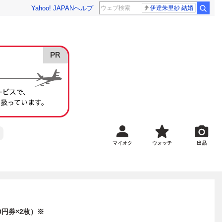
Yahoo! JAPAN
ヘルプ
伊達朱里紗 結婚
マイオク
ウォッチ
出品
00円券×2枚）※