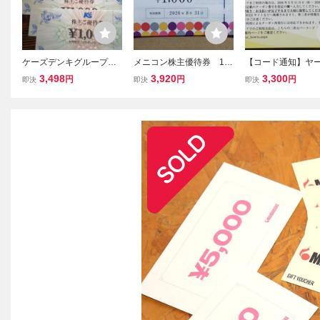
ケーズデンキグループ優
メニコン株主優待券 10,
【コード通知】ヤ
待券 4,000円分(1,000円 x
000円分 （有効期限：2
ン 株主優待 10,
3,498
3,920
3,300
円
円
円
即決
即決
即決
4枚） 有効期限： 2026年
026年8月31日） ゆうパ
分 有効期限2026
12月31日
ケットポストminiで発送
30日