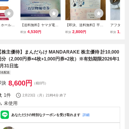
）ホールデ
【送料無料】ヤマダ電機
【即決、送料無料】平和
アフタヌーン
待券 快活
株主優待券 5000円分（5
不動産 株主優待 大丸松坂
0円ギフトチケ
4,530
2,800
1,600
円
円
即決
即決
即決
ダジュール
00円券×10枚）有効期限2
屋フリーチョイスギフト
oon Tea 有
など 有効
026年12月末日
4,000円相当 有効期限202
年10月31
月31日
6年10月31日【追跡有】
ご覧くださ
【株主優待】まんだらけ MANDARAKE 株主優待 計10,000
円分（2,000円券×4枚+1,000円券×2枚）※有効期限2026年1
2月31日迄
匿名配送
8,600
円
即決
（税0円）
1
件
2月23日（月）21時4分
終了
未使用
あなただけの特別なクーポンを受け取れます
詳細