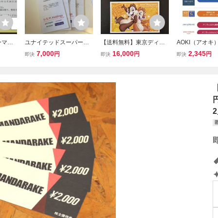
ーマ
ユナイテッドスーパーマ
【送料無料】東京ディズ
AOKI（アオキ
000円
ーケット USMH 株主優待
ニーリゾート株主優待券
ィングス 株主優
7,000
16,000
2,345
円
円
円
即決
即決
即決
年11月
12,000円分 普通郵便 送料
２枚 有効期限2026年８
クラブ コート
無料 即決 有効期限2026
月31日
20％割引×10
年12月31日
期限2026年12