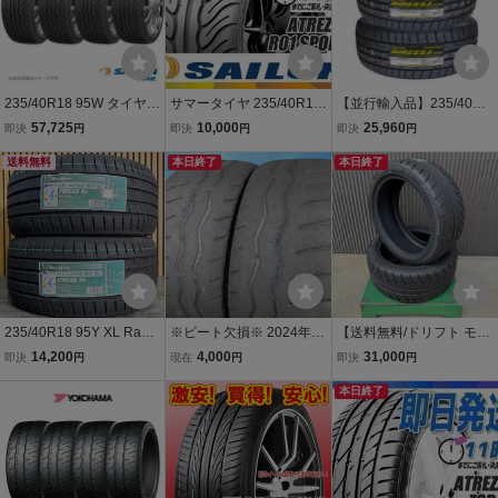
235/40R18 95W タイヤ 4
サマータイヤ 235/40R18
【並行輸入品】235/40R1
本セット 235 40 18 ATRE
2本送料税込25,800円 SAI
8 2本セット 2026年製造
57,725
10,000
25,960
即決
円
即決
円
即決
円
ZZO R01 SPORT SAILUN
LUN(サイレン) ATREZZO
新品サマータイヤ DUNL
サイルン
送料無料
R01 SPORT (新品 当日発
本日終了
OP DIREZZA DZ102 送料
本日終了
送)
無料 ダンロップ ディレッ
ツァ 235/40/18
235/40R18 95Y XL Rauff
※ビート欠損※ 2024年製
【送料無料/ドリフト モー
an FORZAR R4 新品 サマ
DUNLOP DIREZZA B11 2
タースポーツ】2025年製
14,200
4,000
31,000
即決
円
現在
円
即決
円
ータイヤ 2本セット 2026
35/40R18 95W 2本Set
GOODRIDE 輸入新品 23
年製 ※本州送料無料 235/
№0138D 室内保管 ダンロ
5/40R18 95W SPORT RS
本日終了
40/18 夏タイヤ
ップ ディレッツア 18イン
2本セット◆D3329
チ 中古タイヤ