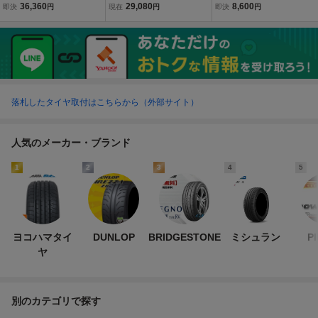
26年製造 新品サマータイ
nental ContiSportContact
2本セット(2本SET) SAIL
36,360
29,080
8,600
即決
円
現在
円
即決
円
ヤ APTANY SPORT RACI
5 ContiSeal CSC5 タイヤ
UN(サイレン) ATREZZO Z
NG 送料無料 235/40/18
25年製 新品 コンチ スポ
SR (新品 当日発送)
ーツ コンタクト5 18イン
チ
落札したタイヤ取付はこちらから（外部サイト）
人気のメーカー・ブランド
1
2
3
4
5
ヨコハマタイ
DUNLOP
BRIDGESTONE
ミシュラン
P
ヤ
別のカテゴリで探す