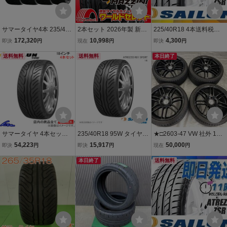
サマータイヤ4本 235/40R
2本セット 2026年製 新品
225/40R18 4本送料税込2
18 95W XL ヨコハマ ADV
タイヤ MAZZINI マジニー
8,400円 SAILUN(サイレ
172,320
10,998
4,300
即決
円
現在
円
即決
円
AN NEOVA アドバン ネオ
ECO607 235/40R18 95W
ン) ATREZZO ZSR サマー
バ AD09
送料無料
XL 夏 サマー 235 40 18 1
送料無料
タイヤ (新品 当日発送)☆
本日終了
8インチ 即決 送料込￥15,
000
サマータイヤ 4本セット
235/40R18 95W タイヤ 1
★□2603-47 VW 社外 18
サイルンタイヤ アトレッ
本 235 40 18 ATREZZO R
インチ 8J +50 PCD112 5
54,223
15,917
50,000
即決
円
即決
円
現在
円
ツォ R01スポーツ【225/4
01 SPORT SAILUN サイ
H SAILUN ATREZZO 215/
0ZR18 92W XL】SAILUN
ルン
本日終了
40R18 タイヤほぼ未使
送料無料
TIRE ATREZZO R01 SPO
用！ゴルフ5 ゴルフ6 ゴル
RT 225/40R18
フ7 シロッコ