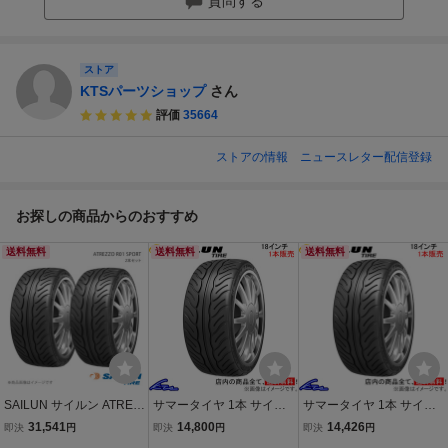
質問する
ストア
KTSパーツショップ
さん
評価
35664
ストアの情報
ニュースレター配信登録
お探しの商品からのおすすめ
送料無料
送料無料
送料無料
SAILUN サイルン ATREZ
サマータイヤ 1本 サイル
サマータイヤ 1本 サイル
ZO R01 SPORT 265/35R
ンタイヤ アトレッツォ R
ンタイヤ アトレッツォ R
31,541
14,800
14,426
即決
円
即決
円
即決
円
18 97W 2本セット タイヤ
01スポーツ【235/40R18
01スポーツ【225/40ZR1