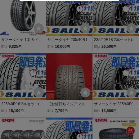
0-18 18インチ 235mm
サマータイヤ 1本 サイル
サマータイヤ 235/40R18
235/40R18 2本セット(2
ンタイヤ アトレッツォ ZS
4本送料税込51,200円 SAI
本SET) SAILUN(サイレ
9,825
10,000
26,500
即決
円
即決
円
即決
円
R【215/40R18 89V XL】
LUN(サイレン) ATREZZO
ン) ATREZZO R01 SPOR
SAILUN TIRE ATREZZO 2
送料無料
R01 SPORT (新品 当日発
T サマータイヤ (新品 当日
送料無料
15/40-18 18インチ 215m
送)
発送 送料無料)
m 40% 夏タイヤ
225/40R18 2本セット(2
【お値打ちアジアンタイ
サマータイヤ 235/40R18
本SET) SAILUN(サイレ
ヤ】235/40R18 95W 1本
1本価格(単品) SAILUN(サ
15,100
7,700
13,500
即決
円
即決
円
即決
円
ン) ATREZZO ZSR サマー
夏タイヤ単品 《サイルン
イレン) ATREZZO R01 S
タイヤ (新品 当日発送 送
送料無料
ATREZZO(アトレッツォ)
PORT (新品 当日発送 送
送料無料
料無料)
ZSR》 9.0分山 ベンツA C
料無料)
LA シロッコ n18