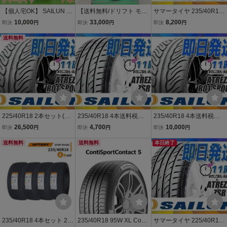
【個人宅OK】 SAILUN 26
【送料無料/ドリフト モー
サマータイヤ 235/40R18
5/35R18 97W XL ATREZZ
タースポーツ】2024年製
1本価格(単品) SAILUN(サ
10,000
33,000
8,200
即決
円
即決
円
即決
円
O R01 SPORT サイルン
GOODRIDE 輸入新品 23
イレン) ATREZZO ZSR
アトレッツォ サマー タイ
送料無料
5/40R18 95W SPORT RS
(新品 当日発送 送料無料)
ヤ 1本 YA2913
_2 2本セット◆D3344
225/40R18 2本セット(2
235/40R18 4本送料税込3
235/40R18 4本送料税込5
本SET) SAILUN(サイレ
0,000円 SAILUN(サイレ
1,200円 SAILUN(サイレ
26,500
4,700
10,000
即決
円
即決
円
即決
円
ン) ATREZZO R01 SPOR
ン) ATREZZO ZSR サマー
ン) ATREZZO R01 SPOR
T サマータイヤ(ドリフト
送料無料
タイヤ (新品 当日発送)☆
送料無料
T サマータイヤ (新品 当日
本日終了
にも) (新品 当日発送 送料
発送)☆
無料)
235/40R18 4本セット 20
235/40R18 95W XL Conti
サマータイヤ 225/40R18