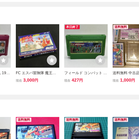
本日終了
送料無料
1985
FC エスパ冒険隊 魔王の
フィールド コンバット FI
送料無料 中古品
 任天堂
砦 箱付き JALECO JF-15
ELD COMBAT 1985 JALE
み 忍者 じゃじ
3,000
427
1,000
円
円
円
現在
現在
現在
ュータ
ファミコンソフト レトロ
CO ジャレコ 任天堂 Ninte
ALECO ジャレ
ト カ
ゲーム 当時物 (08068米
ndo ファミリーコンピュ
コン ファミリ
ジ
ータ ファミコン FC ソフ
ーター
ト カセット
送料無料
送料無料
送料無料