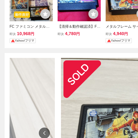
FC ファミコン メタルフ
【清掃＆動作確認済】FC
メタルフレーム サ
レームサイバスター
ファミコン『メタルフレ
ター ファミコンソ
10,968
4,780
4,940
円
円
円
即決
即決
即決
ーム サイバスター』 コ
フトのみ FC1923
Yahoo!フリマ
Yahoo!フリマ
レクター・マニア必見・
まとめて・大量