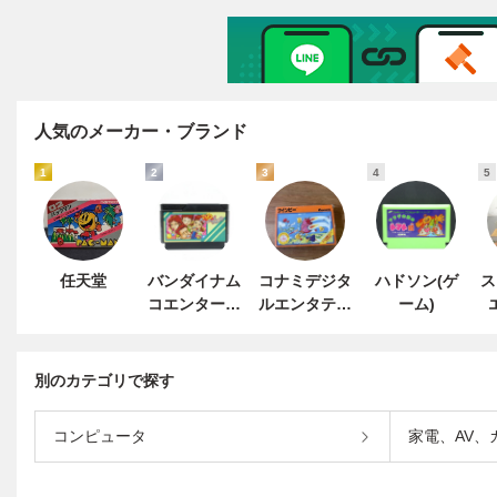
人気のメーカー・ブランド
1
2
3
4
5
任天堂
バンダイナム
コナミデジタ
ハドソン(ゲ
ス
コエンターテ
ルエンタテイ
ーム)
インメント
ンメント
別のカテゴリで探す
コンピュータ
家電、AV、