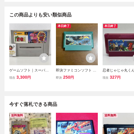
この商品よりも安い類似商品
本日終了
本日終了
ゲームソフト｜スーパー
即決ファミコンソフト エ
忍者じゃじゃ丸くん 
ファミコン SFC｜すーぱ
クセリオン JALECO
JALECO ジャレコ
3,300
250
327
円
円
円
現在
即決
現在
ー忍者くん｜起動確認済
ファミリーコンピ
｜JALECO｜SHVC-8Q
ファミコン FC ソフ
【G003】
セット カートリッ
今すぐ落札できる商品
送料無料
送料無料