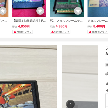
イバス
【清掃＆動作確認済】FC
FC メタルフレームサイ
メタルフレーム
フト ソ
ファミコン『メタルフレ
バスター 正規品 ファミ
ター METAL FL
4,850
4,980
8,400
円
円
円
即決
即決
即決
ーム サイバスター』 コ
コン ファミコンソフト
BUSTER/フ
Yahoo!フリマ
Yahoo!フリマ
Yahoo!フリマ
レクター・マニア必見・
書のみ
まとめて・大量