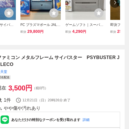
サイバス
FC プラズマボール JALE
ゲームソフト｜スーパー
即決ファミ
AME PSY
CO 箱説付 ファミコン
ファミコン SFC｜すーぱ
クセリオン J
29,800
4,290
250
円
円
円
即決
即決
即決
ァミコン説明
ー忍者くん｜起動確認済
｜JALECO｜SHVC-8Q
【G003】
ファミコン メタルフレーム サイバスター PSYBUSTER J
ALECO
任天堂
匿名配送
3,500
円
現在
（税0円）
1
件
12月21日（日）20時26分
終了
やや傷や汚れあり
あなただけの特別なクーポンを受け取れます
詳細