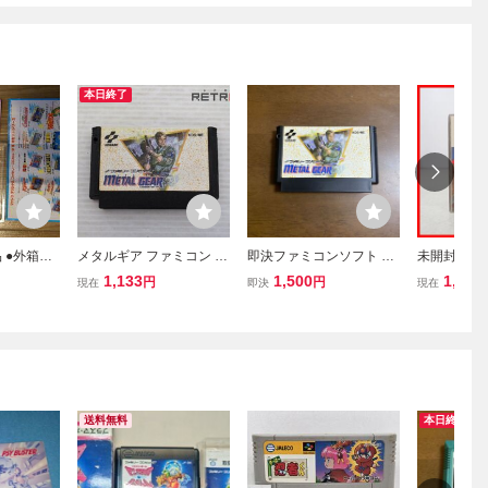
本日終了
 ●外箱の
メタルギア ファミコン F
即決ファミコンソフト メ
未開封 FC
ゃ丸くん●J
C
タルギア METAL GEAR
ィスクシス
1,133
1,500
1,430
円
円
現在
即決
現在
コ ファミ
のドキドキ大
ーコンピュ
O ジャレコ
送料無料
本日終了