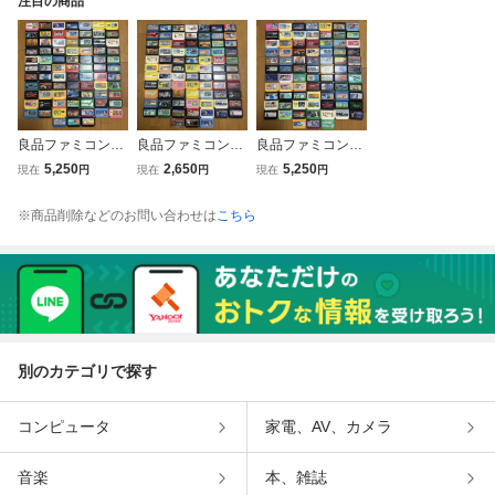
注目の商品
良品ファミコンソ
良品ファミコンソ
良品ファミコンソ
フト80本セット②
フト80本セット③
フト80本セット①
5,250
2,650
5,250
現在
円
現在
円
現在
円
※商品削除などのお問い合わせは
こちら
別のカテゴリで探す
コンピュータ
家電、AV、カメラ
音楽
本、雑誌