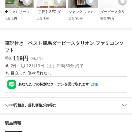
◆ファミリーコン
【1円】SFC ダー
ジャンク ファミコ
ダービースタリオ
ピューター/ファミ
ビースタリオン3
ン ダービースタリ
ン【動作確認済】
1
1
96
98
現在
円
現在
円
現在
円
現在
円
コン/FC ダービー
ゲームソフト スー
オン 競走馬シュミ
８本まで同梱可
スタリオン 全国版
パーファミコン
レーション ファミ
簡易清掃済 FC
ソフト
箱/説明書/はがき
コンソフト レトロ
ファミコン
付き 起動確認済み
ゲーム
箱説付き ベスト競馬ダービースタリオン ファミコンソ
M03-104ek/F3
フト
119
円
現在
（税0円）
2
件
12月13日（土）21時36分
終了
目立った傷や汚れなし
あなただけの特別なクーポンを受け取れます
詳細
5,000円相当、落札価格がお得に
製品情報