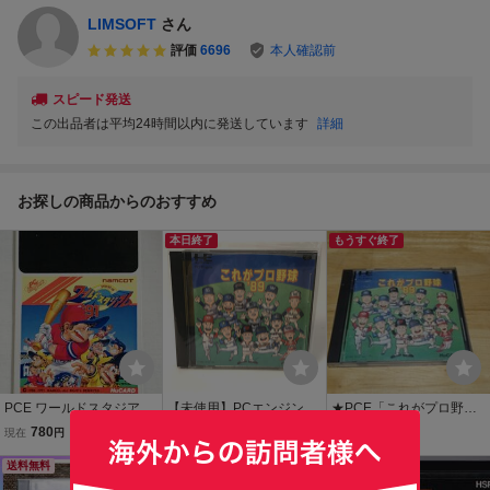
LIMSOFT
さん
評価
6696
本人確認前
スピード発送
この出品者は平均24時間以内に発送しています
詳細
お探しの商品からのおすすめ
本日終了
もうすぐ終了
PCE ワールドスタジア
【未使用】PCエンジン H
★PCE「これがプロ野
ム’91 PCエンジン
uCARD これがプロ野球’8
球'89」箱・取説付き/INT
780
10,000
2,550
現在
円
現在
円
現在
円
9 インテック PCE デッド
EC/PCエンジン/PC ENGI
送料無料
ストック 長期保管品 同梱
NE/SPT/スポーツ/BASEB
もうすぐ終了
可能
ALL/レトロゲーム★