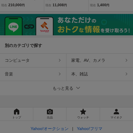
ケモンカード/ポケカ ル
3DS DS Lite まとめ 管理
プロ野球 2026-2027 / Swi
210,000
11,008
1,400
現在
円
現在
円
現在
円
カリオVSTAR PROMO F
番号2003
tch / 早期購入特典 / パワ
305/S-P 管理番号inb
プロ 2026 ダウンロード
番号 /
別のカテゴリで探す
コンピュータ
家電、AV、カメラ
音楽
本、雑誌
もっと見る
トップ
出品
ウォッチ
マイオク
Yahoo!オークション
Yahoo!フリマ