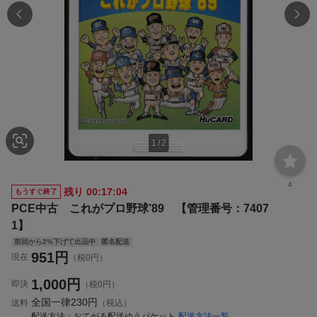
1
/
2
4
残り
00:17:03
もうすぐ終了
PCE中古 これがプロ野球’89 【管理番号：7407
1】
前回から2%下げて出品中
匿名配送
951
円
現在
（税0円）
1,000
円
即決
（税0円）
全国一律
230円
送料
（税込）
配送方法
おてがる配送ゆうパケット
配送方法一覧