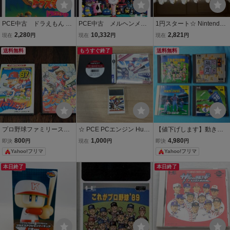
PCE中古 ドラえもん の
PCE中古 メルヘンメイ
1円スタート☆ Nintendo
び太のドラビアンナイ
ズ 【管理番号：7402
DS 8台 まとめ 管理番号C
2,280
10,332
2,821
現在
円
現在
円
現在
円
ト 【管理番号：7402
8】
6】
送料無料
もうすぐ終了
送料無料
プロ野球ファミリースタ
☆ PCE PCエンジン Huカ
【値下げします】動きま
ジアム 89、90セット
ード ワールドスタジアム
す！ＰＣエンジンセット
800
1,000
4,980
即決
円
現在
円
即決
円
箱説あり ファミコン nam
プロ野球 ナムコ namco
『パワーリーグ９３』
Yahoo!フリマ
Yahoo!フリマ
cot
箱説付 ※ネコポス発送可
『パワーリーグⅣ』『こ
(3-2)
れがプロ野球’89』『将棋
本日終了
本日終了
初心者無用』