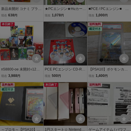
新品未開封 コナミ プライ
★PCエンジン★Huカード
■PCE / PCエンジン■
ズアクションフィギュア
★カードのみ【これがプ
ザ・プロ野球 /PCE01
638
1,078
1,000
現在
円
現在
円
現在
円
パワフルプロ野球 パワプ
ロ野球89】★
1
ロくん 打者ver.
本日終了
送料無料
鑑定付き
n58800-oe 未開封○12個
PCE PCエンジン CD-RO
【PSA10】ポケモンカー
セット スーパーマリオ パ
M2 CDROM ザ・プロ野球
ド/ポケカ トゲキッス A
3,988
500
1,400
現在
円
現在
円
現在
円
ワフルプロ野球 ポケモン
H12/J2750
R M2a 203/193 GEM MT
他フィギュア [059-26080
送料無料
本日終了
管理番号inb
送料無料
鑑定付き
6]
～プロモ～【PSA10】ポ
1円スタート☆ Nintendo
ゲームアイテム / パワフル