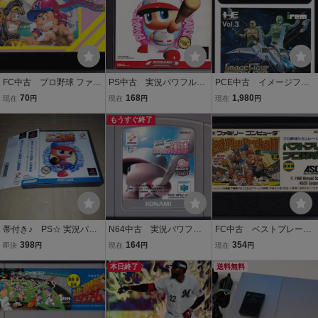
FC中古 プロ野球 ファミ
PS中古 実況パワフルプ
PCE中古 イメージファ
リースタジアム '88年度
ロ野球 '98開幕版 【管理
イト 【管理番号：7400
70
168
1,980
現在
円
現在
円
現在
円
版 【管理番号：2007
番号：71081】
6】
5】
もうすぐ終了
帯付き♪ PS☆ 実況パワ
N64中古 実況パワフル
FC中古 ベストプレープ
フルプロ野球97開幕版☆
プロ野球 Basic版2001
ロ野球２（The BEST Pla
398
164
354
即決
円
現在
円
現在
円
管理番号B
【管理番号：30001】
y Baseball Ⅱ） 【管理
本日終了
番号：20131】
送料無料