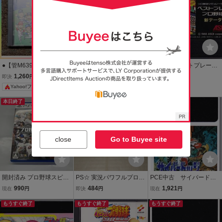
●【管M639】 PCE HuC
1円～ PCエンジン HuCA
FC中古 ベストプレープ
ard これがプロ野球’89 -
RD ソフト ビックリマン
ロ野球 新データ 【管理
1,260
3,690
251
即決
円
現在
円
現在
円
インテック PCエンジン
ワールド これがプロ野球
番号：20033】
Yahoo!フリマ
89 他
本日終了
もうすぐ終了
close
Go to Buyee site
開封済み プロ野球スピリ
PS☆ 実況パワフルプロ野
PCE中古 サイバードッ
ッツ2024-2025
球98決定版☆管理番号B
ジ 【管理番号：7400
990
484
1,921
現在
円
即決
円
現在
円
3】
もうすぐ終了
もうすぐ終了
もうすぐ終了