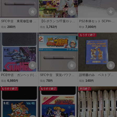
SFC中古 東尾修監修 ス
【G.ポランコ/千葉ロッテ
PS2本体セット SCPH-90
ーパープロ野球スタジア
マリーンズ】バンダイ 20
000a シルバー AVケー
280
1,782
7,000
現在
円
現在
円
即決
円
ム 【管理番号：1016
26 プロ野球ファンスター
ブル/電源コード/メモリー
3】
ズリーグ EXブースターパ
カード付属 管理番号：90
もうすぐ終了
ック vol.1 [SSR] ※コード
7
未使用
PCE中古 ガンヘッド(G
SFC中古 実況パワフル
説明書のみ ベストプレ
UNHED) 【管理番号：7
プロ野球２ 【管理番
ープロ野球スペシャル
6,980
78
140
現在
円
現在
円
現在
円
4007】
号：10143】
ファミコン KONAMI
もうすぐ終了
もうすぐ終了
本日終了