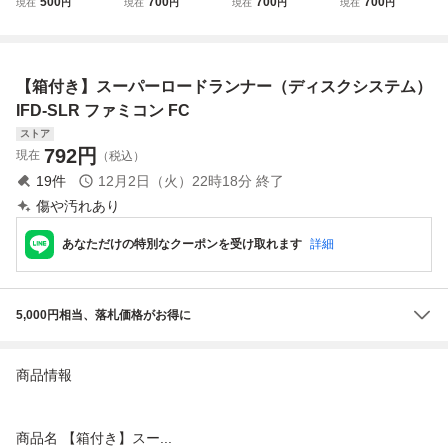
500
700
700
700
現在
円
現在
円
現在
円
現在
円
ィスクカード スー
ィスクカード / ア
ィスクカード / ワ
ィスクカード / ボ
パーロードランナ
イスホッケー
ードナの森
ンバーマン
ー
【箱付き】スーパーロードランナー（ディスクシステム）
IFD-SLR ファミコン FC
ストア
792
円
現在
（税込）
19
件
12月2日（火）22時18分
終了
傷や汚れあり
あなただけの特別なクーポンを受け取れます
詳細
5,000円相当、落札価格がお得に
商品情報
商品名 【箱付き】スー...