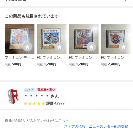
この商品も注目されています
ファミコン ディス
FC ファミコン デ
FC ファミコン デ
FC ファミコン デ
クシステム FC デ
ィスクシステム デ
ィスクシステム デ
ィスクシステム デ
500
1,200
1,200
2,400
現在
円
現在
円
現在
円
現在
円
ィスクカード スー
ィスクカード / ス
ィスクカード / ス
ィスクカード / ス
パーロードランナ
ーパーマリオブラ
ーパーロードラン
ーパーマリオブラ
ー
ザーズ / バレーボ
ナー
ザーズ2
ール
ストア
落札率が高い
＊ ＊ ＊ ＊ ＊
さん
評価
42977
※商品削除などのお問い合わせは
こちら
ストアの情報
ニュースレター配信登録