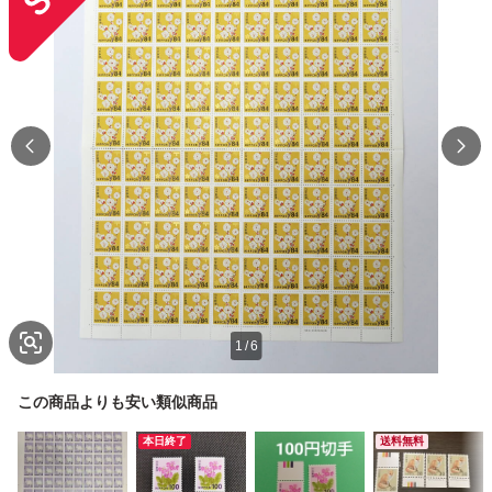
1
/
6
この商品よりも安い類似商品
本日終了
送料無料