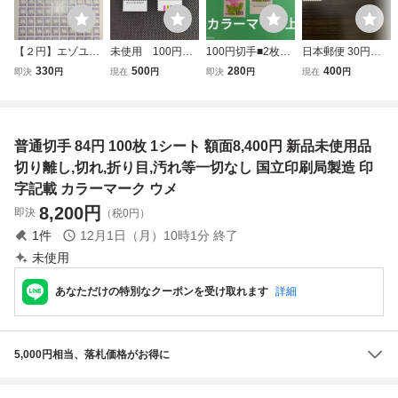
【２円】エゾユキ
未使用 100円切
100円切手■2枚セ
日本郵便 30円切
ウサギ １００面シ
手×2枚 サクラソ
ット■カラーマー
手 キタキツネ カ
330
500
280
400
即決
円
現在
円
即決
円
現在
円
ート（折れなし）
ウ 国立印刷局製
ク上■国立印刷局
ラーマーク上下
銘版：国立印刷局
造 カラーマーク
製造
国立印刷局製造
製造 カラーマー
下 コレクション
cartor security prin
ク：上
にどうぞ♪
ters
普通切手 84円 100枚 1シート 額面8,400円 新品未使用品
切り離し,切れ,折り目,汚れ等一切なし 国立印刷局製造 印
字記載 カラーマーク ウメ
8,200
円
即決
（税0円）
1
件
12月1日（月）10時1分
終了
未使用
あなただけの特別なクーポンを受け取れます
詳細
5,000円相当、落札価格がお得に