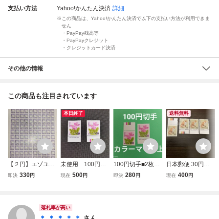
支払い方法
Yahoo!かんたん決済
詳細
この商品は、Yahoo!かんたん決済で以下の支払い方法が利用できま
せん
・PayPay残高等
・PayPayクレジット
・クレジットカード決済
その他の情報
この商品も注目されています
本日終了
送料無料
【２円】エゾユキ
未使用 100円切
100円切手■2枚セ
日本郵便 30円切
ウサギ １００面シ
手×2枚 サクラソ
ット■カラーマー
手 キタキツネ カ
330
500
280
400
即決
円
現在
円
即決
円
現在
円
ート（折れなし）
ウ 国立印刷局製
ク上■国立印刷局
ラーマーク上下
銘版：国立印刷局
造 カラーマーク
製造
国立印刷局製造
製造 カラーマー
下 コレクション
cartor security prin
ク：上
にどうぞ♪
ters
落札率が高い
＊ ＊ ＊ ＊ ＊
さん