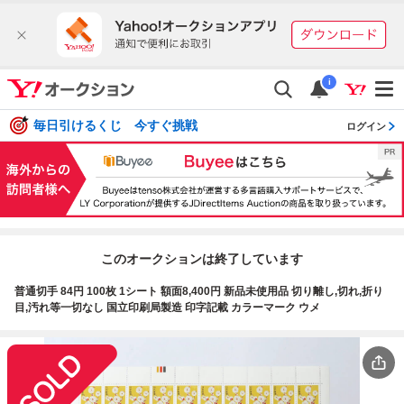
i
毎日引けるくじ 今すぐ挑戦
ログイン
このオークションは終了しています
普通切手 84円 100枚 1シート 額面8,400円 新品未使用品 切り離し,切れ,折り
目,汚れ等一切なし 国立印刷局製造 印字記載 カラーマーク ウメ