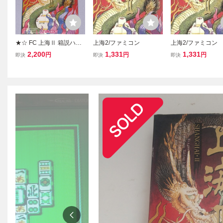
★☆ FC 上海Ⅱ 箱説ハガ
上海2/ファミコン
上海2/ファミコン
キ付 SHANGHAI 2 SUNS
2,200
1,331
1,331
円
円
円
即決
即決
即決
OFT ☆★