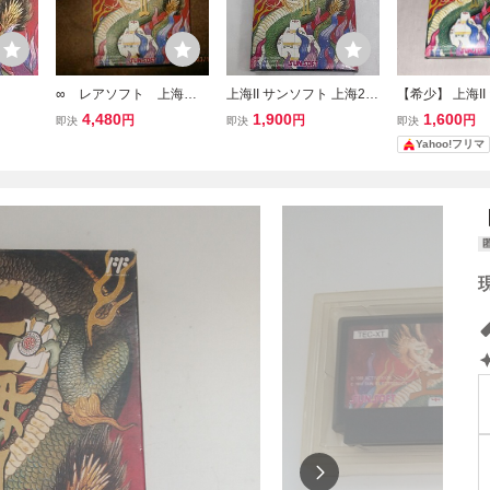
∞ レアソフト 上海Ⅱ
上海II サンソフト 上海2 F
【希少】 上海II
（中古商品） 同梱可
C ファミコン ファミリー
コン★
4,480
1,900
1,600
円
円
円
即決
即決
即決
能です。
コンピュータ 箱・説明書
Yahoo!フリマ
付き 動作確認済み