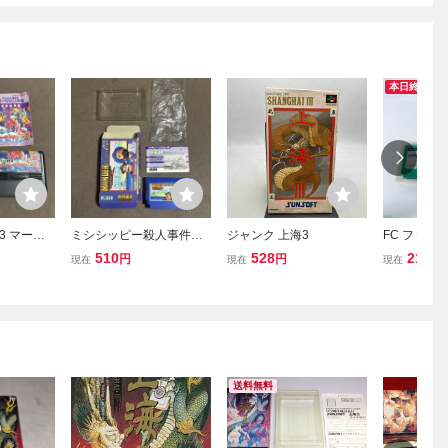
本日終了
3 マージ
ミシシッピー殺人事件
ジャンク 上海3
FC ファミ
付きファ
箱説付きファミコン
麻雀 ソフト
510
528
211
円
円
円
現在
現在
現在
確認済
送料無料