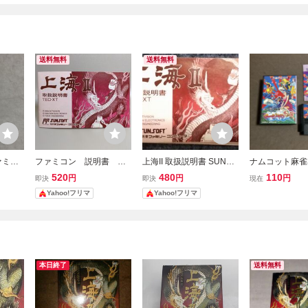
送料無料
送料無料
ァミコ
ファミコン 説明書 上
上海II 取扱説明書 SUNSO
ナムコット麻雀
海２
FT レトロゲーム
ャン天国 箱説
520
480
110
円
円
円
即決
即決
現在
ミコン
Yahoo!フリマ
Yahoo!フリマ
本日終了
送料無料