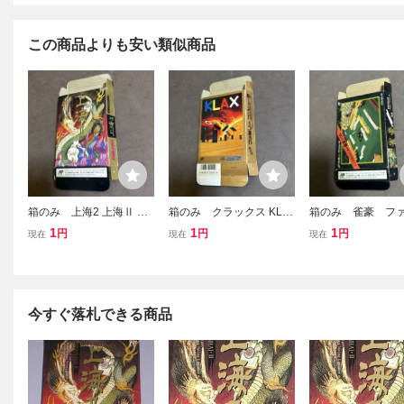
この商品よりも安い類似商品
箱のみ 上海2 上海Ⅱ フ
箱のみ クラックス KLA
箱のみ 雀豪 フ
ァミコン
X ファミコン
ン
1
1
1
円
円
円
現在
現在
現在
今すぐ落札できる商品