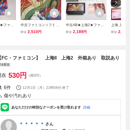
 ★ファミ
中古ファミコンソフト 上
中古AB★上海2★ファミ
上海 上海Ⅱ
海II
コンソフト
可能★即売
2,510
2,189
2,980
円
円
即決
即決
即決
★
【FC・ファミコン】 上海II 上海2 外箱あり 取説あり
匿名配送
530
円
現在
（税0円）
6
件
12月1日（月）21時58分
終了
傷や汚れあり
あなただけの特別なクーポンを受け取れます
詳細
＊ ＊ ＊ ＊ ＊
さん