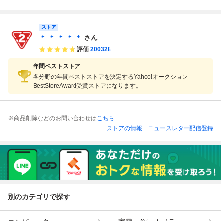
ュールスニーカー
FQ8257-002 シル
バー 28.5cm IT6T
ストア
SCCYQ3JY
＊ ＊ ＊ ＊ ＊
さん
評価
200328
年間ベストストア
各分野の年間ベストストアを決定するYahoo!オークション
BestStoreAward受賞ストアになります。
※商品削除などのお問い合わせは
こちら
ストアの情報
ニュースレター配信登録
別のカテゴリで探す