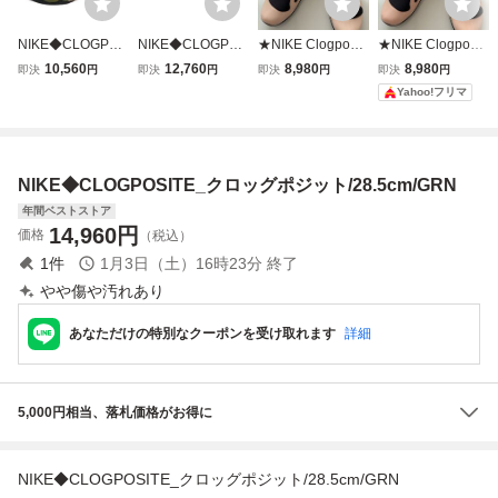
NIKE◆CLOGPOS
NIKE◆CLOGPOS
★NIKE Clogposit
★NIKE Clogposit
ITE/クロッグポジ
ITE_クロッグポジ
e SANDDRIFT HF
e SANDDRIFT HF
10,560
12,760
8,980
8,980
即決
円
即決
円
即決
円
即決
円
ット/26.5cm/GRN/
ット/26.5cm/GRN
6881-100 ナイキ
6881-100 ナイキ
Yahoo!フリマ
HF6881-900/使用
クロッグポジット
クロッグポジット
感有
サンドドリフト★
サンドドリフト★
NIKE◆CLOGPOSITE_クロッグポジット/28.5cm/GRN
年間ベストストア
14,960
円
価格
（税込）
1
件
1月3日（土）16時23分
終了
やや傷や汚れあり
あなただけの特別なクーポンを受け取れます
詳細
5,000円相当、落札価格がお得に
NIKE◆CLOGPOSITE_クロッグポジット/28.5cm/GRN