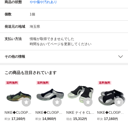
商品の状態
やや傷や汚れあり
個数
1
個
発送元の地域
埼玉県
支払い方法
情報が取得できませんでした
時間をおいてページを更新してください
その他の情報
この商品も注目されています
送料無料
送料無料
送料無料
NIKE◆CLOGPOS
NIKE◆CLOGPOS
NIKE ナイキ CLO
NIKE◆CLOGPOS
ITE_クロッグポジ
ITE_クロッグポジ
GPOSITE CHRO
ITE_クロッグポジ
17,160
14,960
15,312
17,160
即決
円
即決
円
現在
円
即決
円
ット/28.5cm/GR
ット/28.5cm/SLV//
ME/BLACK-ICE ク
ット/28.5cm/SLV
N//
ロッグポジット ミ