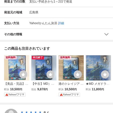
発送までの日数
支払い手続きから1～2日で発送
発送元の地域
広島県
支払い方法
Yahoo!かんたん決済
詳細
その他の情報
この商品も注目されています
送料無料
本日終了
送料無料
【美品・完品】M
【中古】MD）メ
港のトレイジア 葉
★MD メガドライ
D メガドライブ 港
ガドライブ)日本テ
書付き メガドライ
ブ 港のトレイジア
10,500
9,878
10,500
11,800
即決
円
現在
円
即決
円
即決
円
のトレイジア RIO
レネット/港のトレ
ブ MD レア RIOT
(箱・説明書付) *日
Yahoo!フリマ
Yahoo!フリマ
T 日本テレネット
イジア[24009230
日本テレネット
本テレネット
説明書あり 動作確
3276]
認済み レトロゲー
ム SEGA
＊ ＊ ＊ ＊ ＊
さん