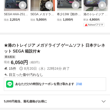
SEGA HAA-2510
SEGA メガドライ
希少13W【動作未
港のトレイジア
MEGA DRIVE 16
ブ2 HAA-2502 本
確認】メガドライ
メガドライブ
2,201
5,000
1,000
4,900
現在
円
現在
円
現在
円
即決
円
ビット 家庭用 ゲ
体＋コントローラ
ブ1 最初期型 88年
Yahoo!フリマ
ーム機 本体のみ
ー 2個」セガ 動作
製 HAA-2510 本体
初期型 レトロ メ
未確認 現状品 ゲ
のみ SEGA メガド
ガドライブ セガ
ーム機
ラ ジャンク扱い
動作未確認
セガ レトロゲーム
★港のトレイジア メガドライブ ゲームソフト 日本テレネ
ット SEGA 箱説付★
匿名配送
6,050
円
現在
（税0円）
15
件
8月20日（水）22時24分
終了
目立った傷や汚れなし
あなただけの特別なクーポンを受け取れます
詳細
5,000円相当、落札価格がお得に