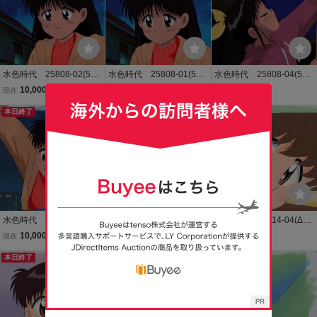
水色時代 25808-02(528
水色時代 25808-01(528
水色時代 25808-04(528
2)
1)
4)
10,000
10,000
5,000
現在
円
現在
円
現在
円
本日終了
本日終了
本日終了
水色時代 25808-03(528
水色時代 24414-03(Δ38
水色時代 24414-04(Δ38
3)
3)
4)
10,000
5,000
5,000
現在
円
現在
円
現在
円
本日終了
本日終了
本日終了