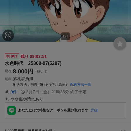
1
/
1
残り
09:03:50
本日終了
水色時代 25808-07(5287)
8,000
円
現在
（税0円）
落札者負担
送料
配送方法
飛脚宅配便（佐川急便）
配送方法一覧
0
件
8月7日（金）21時33分
終了予定
やや傷や汚れあり
あなただけの特別なクーポンを受け取れます
詳細
5,000円相当、落札価格がお得に