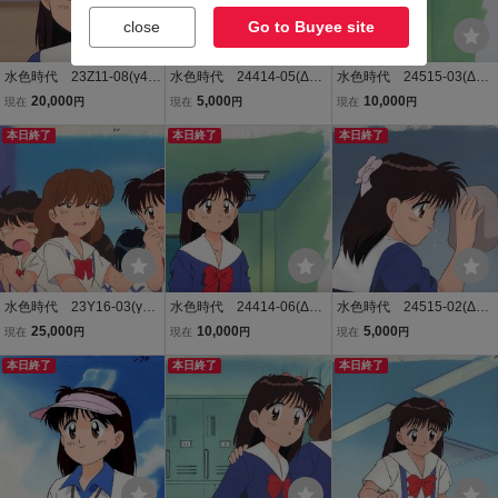
close
Go to Buyee site
水色時代 23Z11-08(γ47
水色時代 24414-05(Δ38
水色時代 24515-03(Δ66
8)
5)
7)
20,000
5,000
10,000
現在
円
現在
円
現在
円
本日終了
本日終了
本日終了
水色時代 23Y16-03(γ33
水色時代 24414-06(Δ38
水色時代 24515-02(Δ66
6)
6)
6)
25,000
10,000
5,000
現在
円
現在
円
現在
円
本日終了
本日終了
本日終了