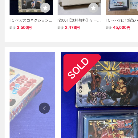
FC ベガスコネクション
[管00]【送料無料】ゲーム
FC へべれけ 箱説
カジノから愛をこめて
ソフト FC イースII (箱説
ファミコン 激レア
3,500
2,478
45,000
円
円
円
即決
即決
即決
箱・説明書・ハガキ付き
なし) ファミコン ファミ
ション 箱良品・ソ
ファミコン シグマ レトロ
リーコンピューター 任天
品
ゲーム (08068米)
堂 ビクター音楽産業