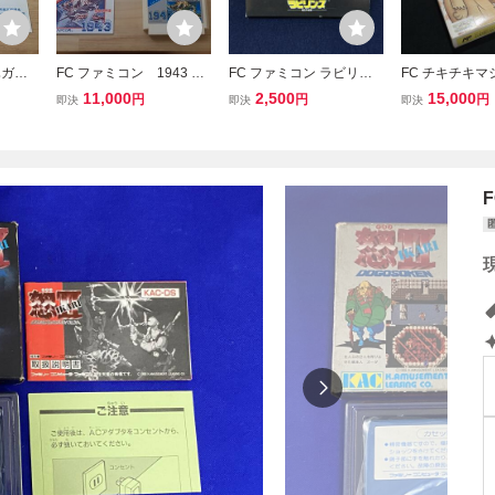
ハガキ
FC ファミコン 1943
FC ファミコン ラビリン
FC チキチキ
 コレク
箱説付き 作動
ス 魔王の迷宮 箱付き 取
ス 箱付 取説付
11,000
2,500
15,000
円
円
円
即決
即決
即決
フト美
確認・端子清掃済み
説欠品 徳間書店 GTS-LA
ンソフト ATLU
デヴィッド・ボウイ Davi
ーム 当時物 (08
d Bowie レトロゲーム
(08068米)