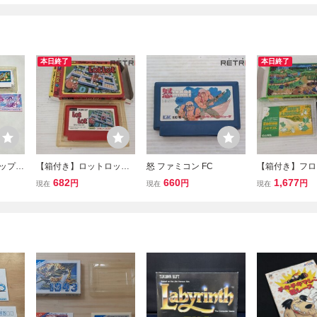
本日終了
本日終了
リップル
【箱付き】ロットロット
怒 ファミコン FC
【箱付き】フロ
フト 説
ファミコン FC
ン ファミコン F
682
660
1,677
円
円
円
現在
現在
現在