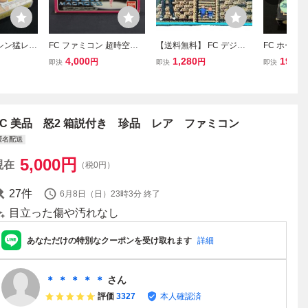
マシン猛レー
FC ファミコン 超時空要
【送料無料】 FC デジタ
FC ホーリ
 ファミコ
塞マクロス ソフト ハガキ
ル・デビル物語 女神転生
箱付 取説付
4,000
1,280
19,80
円
円
即決
即決
即決
S レトロゲ
箱説付 (08068米
ナムコ namcot ファミコ
フト レトロ
068米
ン ソフト カセット メガ
ム 当時物 (0
テン レトロゲーム 動作未
確認
FC 美品 怒2 箱説付き 珍品 レア ファミコン
匿名配送
5,000
円
現在
（税0円）
27
件
6月8日（日）23時3分
終了
目立った傷や汚れなし
あなただけの特別なクーポンを受け取れます
詳細
＊ ＊ ＊ ＊ ＊
さん
評価
3327
本人確認済