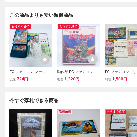
この商品よりも安い類似商品
もうすぐ終了
もうすぐ終了
FC ファミコン ファミス
動作品 FC ファミコン デ
FC ファミコン 
タ’９１ ソフト 箱説付 起
ィスクシステム 悪魔城ド
アイランド 箱 ソ
724
1,320
1,500
円
円
円
現在
現在
現在
動確認済
ラキュラ 箱説付【PP
明書
今すぐ落札できる商品
送料無料
もうすぐ終了