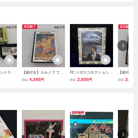
本日終了
本日終了
ントライ
【箱付き】カルノフ ファ
FC ベガスコネクション
【箱付き】
C
ミコン FC
カジノから愛をこめて
ズ ファミコ
4,345
2,500
2,643
円
円
現在
現在
現在
箱・説明書・ハガキ付き
ファミコン シグマ レトロ
ゲーム (08068米)
送料無料