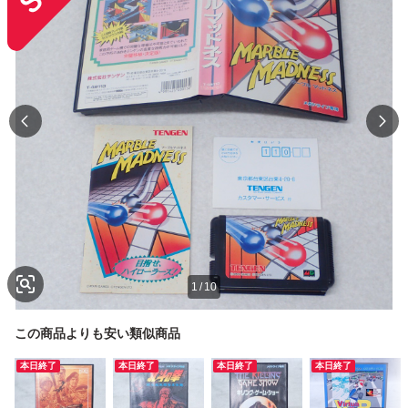
1
/
10
この商品よりも安い類似商品
本日終了
本日終了
本日終了
本日終了