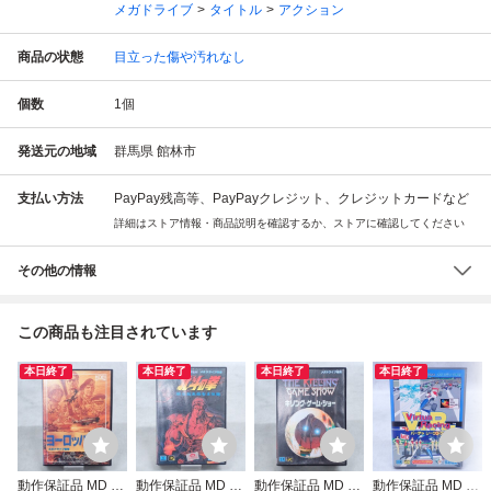
メガドライブ
タイトル
アクション
商品の状態
目立った傷や汚れなし
個数
1
個
発送元の地域
群馬県 館林市
支払い方法
PayPay残高等、PayPayクレジット、クレジットカードなど
詳細はストア情報・商品説明を確認するか、ストアに確認してください
その他の情報
この商品も注目されています
本日終了
本日終了
本日終了
本日終了
動作保証品 MD メ
動作保証品 MD メ
動作保証品 MD メ
動作保証品 MD メ