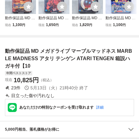
動作保証品 MD メ
動作保証品 MD メ
動作保証品 MD メ
動作保証品 MD メ
ガドライブ ヨーロ
ガドライブ 北斗の
ガドライブ キリン
ガドライブ バーチ
1,100
1,650
1,820
1,100
現在
円
現在
円
現在
円
現在
円
ッパ戦線 箱説ハガ
拳 新世紀末救世主
グ・ゲーム・ショ
ャレーシング V.R.
キ/マップ付【10
伝説 箱説付【10
ー 箱説ハガキ付
Virtua Racing 箱
【10
説ハガキ付【10
動作保証品 MD メガドライブ マーブルマッドネス MARB
LE MADNESS アタリ テンゲン ATARI TENGEN 箱説ハ
ガキ付【10
年間ベストストア
10,825
円
現在
（税込）
23
件
5月13日（火）21時40分
終了
目立った傷や汚れなし
あなただけの特別なクーポンを受け取れます
詳細
5,000円相当、落札価格がお得に