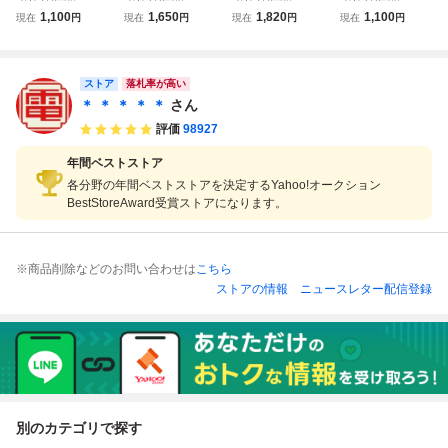
ガドライブ ヨーロ
ガドライブ 北斗の
ガドライブ キリン
ガドライブ バーチ
1,100
1,650
1,820
1,100
現在
円
現在
円
現在
円
現在
円
ッパ戦線 箱説ハガ
拳 新世紀末救世主
グ・ゲーム・ショ
ャレーシング V.R.
キ/マップ付【10
伝説 箱説付【10
ー 箱説ハガキ付
Virtua Racing 箱
【10
説ハガキ付【10
ストア
落札率が高い
＊ ＊ ＊ ＊ ＊
さん
評価
98927
年間ベストストア
各分野の年間ベストストアを決定するYahoo!オークション
BestStoreAward受賞ストアになります。
※商品削除などのお問い合わせは
こちら
ストアの情報
ニュースレター配信登録
別のカテゴリで探す