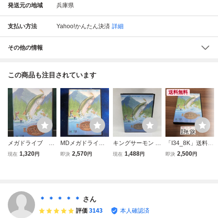
発送元の地域
兵庫県
支払い方法
Yahoo!かんたん決済
詳細
その他の情報
この商品も注目されています
送料無料
メガドライブ キ
MDメガドライブ
キングサーモン メ
「I34_8K」送料無
ングサーモン 起
キングサーモン
ガドライブ MD
料 キングサーモン
1,320
2,570
1,488
2,500
現在
円
即決
円
現在
円
即決
円
動確認済み ①
KING SALMON 箱
メガドライブ MD
説明書付き
シミュレーション
SLG レトロ（241
115）
＊ ＊ ＊ ＊ ＊
さん
評価
3143
本人確認済