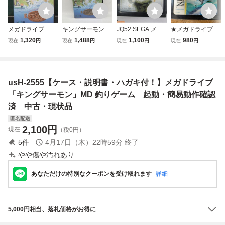
メガドライブ キ
キングサーモン メ
JQ52 SEGA メガ
★メガドライブ
ングサーモン 起
ガドライブ MD
ドライブ ソフト
エコー・ザ・ドル
1,320
1,488
1,100
980
現在
円
現在
円
現在
円
現在
円
動確認済み ①
「VERMILION/ヴ
フィン ソフトの
ァーミリオン」 ジ
み 起動確認 Us
ャンク扱い ゲーム
ed
コレクション
usH-2555【ケース・説明書・ハガキ付！】メガドライブ
「キングサーモン」MD 釣りゲーム 起動・簡易動作確認
済 中古・現状品
匿名配送
2,100
円
現在
（税0円）
5
件
4月17日（木）22時59分
終了
やや傷や汚れあり
あなただけの特別なクーポンを受け取れます
詳細
5,000円相当、落札価格がお得に