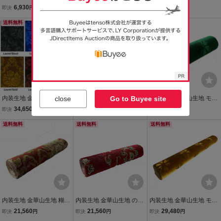
ット ローレル 切売り トラ
付き生地 モンブラン1/4巾
売り モケット ローレル ト
6,930
10,780
20,790
即決
円
即決
円
即決
円
ック用 内張り 内装 和柄
×2.4ｍ巻 トラック用 内張
ラック用 内張り 内装 和柄
花柄
送料無料
り 内装 椅子 ソファー 和
送料無料
花柄
柄 花柄
close
Go to Buyee site
内装生地 金華山生地 5ｍ
内装生地 金華山生地 糊付
内装生地 金華山生地 モケ
売り モケット ローレル ト
き生地 フローラル 花かご
ット 糊付き生地 コスモス
34,650
17,930
8,800
即決
円
即決
円
即決
円
ラック用 内張り 内装 和柄
1/2巾×2.4ｍ巻 トラック用
1/4巾×2.4ｍ巻 トラック用
花柄
送料無料
内張り 内装 椅子 ソファー
送料無料
内張り 内装 椅子 ソファー
送料無料
和柄 花柄
和柄 花柄
内装生地 金華山生地 糊付
内装生地 金華山生地 のり
内装生地 金華山生地 モケ
き生地 フローラル 花かご
付き生地 モンブラン1/4巾
ット 糊付き生地 コスモス
21,560
21,560
29,480
即決
円
即決
円
即決
円
1/4巾×2.4ｍ巻 2本セッ
×2.4ｍ巻 2本セット トラ
1/2巾×2.4ｍ巻 2本セッ