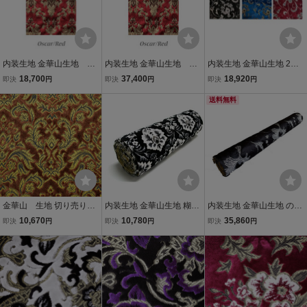
内装生地 金華山生地 オ
内装生地 金華山生地 2
内装生地 金華山生地 2ｍ
スカー2 切売り トラック
ｍ売り オスカー2 トラ
売り モンブラン トラック
18,700
37,400
18,920
即決
円
即決
円
即決
円
用 内張り 内装 和柄 花柄
ック用 内張り 内装 和柄
用 内張り 内装 和柄 花柄
花柄
送料無料
金華山 生地 切り売り
内装生地 金華山生地 糊付
内装生地 金華山生地 のり
ベルサイユ ブラウン
き生地 新格子1/4巾×2.4ｍ
付き生地 モンブラン1/2巾
10,670
10,780
35,860
即決
円
即決
円
即決
円
（茶色） 1300mm幅×m
巻 トラック用 内張り 内装
×2.4ｍ巻 2本セット トラ
単位切り売り のり無
椅子 ソファー 和柄 花柄
ック用 内張り 内装 和柄
し トラック内装 【納
花柄
期約2週間】