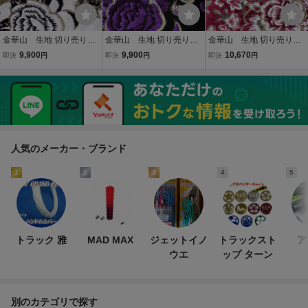
金華山 生地 切り売り
金華山 生地 切り売り
金華山 生地 切り売り
モンブランローズ ホワ
モンブランローズ パー
マドンナ ワインパープ
9,900
9,900
10,670
即決
円
即決
円
即決
円
イト（白） 1300mm幅×
プル（紫） 1300mm幅×
ル（赤紫色） 1300mm
m単位切り売り のり無
m単位切り売り のり無
幅×m単位切り売り のり
し トラック内装 【納
し トラック内装 【納
無し トラック内装
期約2週間】
期約2週間】
【納期約2週間】
人気のメーカー・ブランド
1
2
3
4
5
トラック 雅
MAD MAX
ジェットイノ
トラックスト
ア
ウエ
ップ ターン
別のカテゴリで探す