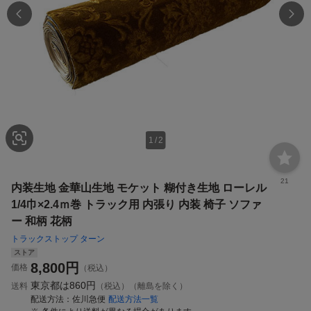
1
/
2
21
内装生地 金華山生地 モケット 糊付き生地 ローレル
1/4巾×2.4ｍ巻 トラック用 内張り 内装 椅子 ソファ
ー 和柄 花柄
トラックストップ ターン
ストア
8,800
円
価格
（税込）
東京都は
860円
送料
（税込）（離島を除く）
配送方法
佐川急便
配送方法一覧