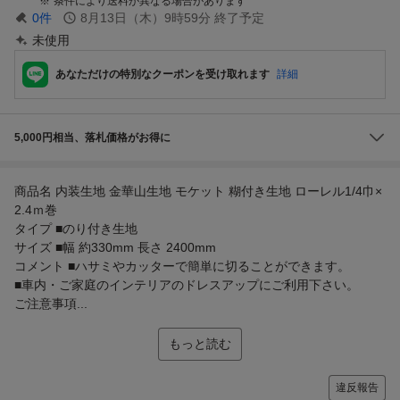
条件により送料が異なる場合があります
0
件
8月13日（木）9時59分
終了予定
未使用
あなただけの特別なクーポンを受け取れます
詳細
5,000円相当、落札価格がお得に
商品名 内装生地 金華山生地 モケット 糊付き生地 ローレル1/4巾×
2.4ｍ巻
タイプ ■のり付き生地
サイズ ■幅 約330mm 長さ 2400mm
コメント ■ハサミやカッターで簡単に切ることができます。
■車内・ご家庭のインテリアのドレスアップにご利用下さい。
ご注意事項...
もっと読む
違反報告