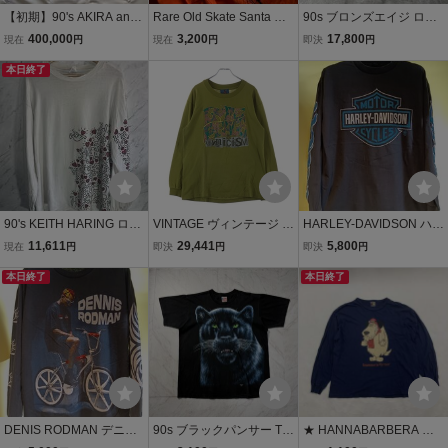
【初期】90's AKIRA anar
Rare Old Skate Santa Mo
90s ブロンズエイジ ロンt
chic adjustment fits XLサ
nica Airlines サンタモニ
シャツ USA製 M ネイビー
400,000
3,200
17,800
現在
円
現在
円
即決
円
イズ Tシャツ TETSUO PI
カエアライン SMA 袖プリ
フィッシュボーン
LL レアカラー アキラ ア
本日終了
ント ロンT Tシャツ vintag
ナーキックアジャストメ
e Santa Cruz スケート U
ント t shirt
SA 80s 90s
90's KEITH HARING ロン
VINTAGE ヴィンテージ 9
HARLEY-DAVIDSON ハー
T サイズXL MAN POWER
0s CYNICISM アナーキッ
レーダビットソン USA
11,611
29,441
5,800
現在
円
即決
円
即決
円
USA製 ヴィンテージ 中古
ク 長袖Tシャツ カットソ
製 長袖Tシャツ トップス
現状品
本日終了
ー グリーン
ロンT Lサイズ モーター
本日終了
サイクル ツーリング
バイク カスタム
DENIS RODMAN デニス
90s ブラックパンサー Tシ
★ HANNABARBERA ケ
ロッドマン USA 長袖Tシ
ャツ XL USA製 Trinity Pro
ンケン L ロンT 長袖 Tシャ