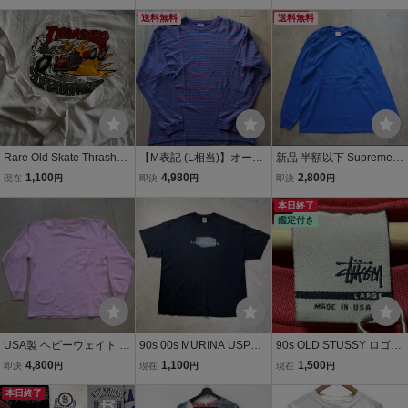
タート 卸売り アメリカ古
袖Tシャツ
ーターサイクル バイク ヴ
着 まとめ売り 大量 アメリ
ィンテージ vintage/ハー
送料無料
送料無料
カ古着
レー 90s Y2K
Rare Old Skate Thrasher
【M表記 (L相当)】オール
新品 半額以下 Supreme
Magazine Hot Rod ホット
ドギャップ マルチボーダ
シュプリーム M 無地 ロン
1,100
4,980
2,800
現在
円
即決
円
即決
円
ロッド スカル ロンT Tシ
ー ロンT 90s OLD GAP U
T 長袖Tシャツ ブルー 長
ャツ vintage スラッシャ
SA生地 シングルステッチ
袖 Tシャツ 青 メンズ USA
本日終了
鑑定付き
ー スケート ハーレー US
紫赤長袖Tシャツ ビンテ
製 トップス 長袖Tシャツ
A 80s 90s
ージ
長袖ロンT
USA製 ヘビーウェイト C
90s 00s MURINA USPS P
90s OLD STUSSY ロゴプ
OTTON COUNTY 細ボー
riority Mail Tシャツ 2XL
リント Tシャツ L 赤 USA
4,800
1,100
1,500
即決
円
現在
円
現在
円
ダー 長袖Tシャツ ピンク
ネイビー USA製 アメリカ
製 銀タグ ヴィンテージ ス
S/ロンtポケtヘビーオンス
本日終了
郵便企業ロゴ 企業T ワー
テューシー オールドスケ