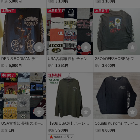
5,000
3,100
1,100
即決
円
現在
円
現在
円
ャツ ロンT XLサイズ NBA
ducts アニマル ビッグフ
ツ 90s WackyRaces チキ
バスケ バスケットボ
本日終了
ェイス ヴィンテージ vinta
本日終了
チキマシン猛レース キャ
本日終了
ール フェード
ge 古着 animal 動物
ラクター メンズ 古着 紺
現状品
DENIS RODMAN デニス
USA古着卸 長袖 チャンピ
G374/OFFSHORE/オフシ
ロッドマン USA 長袖Tシ
オン ロンTシャツ 20 枚 セ
ョア/90s/アメリカ製/長袖/
5,000
1,351
3,600
即決
円
現在
円
現在
円
ャツ トップス ロンT
ット まとめ売り 1円スタ
ロンT/長袖Tシャツ/フェー
Lサイズ バスケットボー
本日終了
ート 卸売り アメリカ古着
送料無料
ド/ヴィンテージ/
ル NBA 球技 古着
まとめ売り 大量 アメリカ
フェード
古着
USA古着卸 長袖 スポーツ
【90s USA製】ハーレー
Counts Kustoms フレイム
ロゴ ロンT シャツ 21 枚
ダビッドソン ロンT 2XL
アイアンクロス 長袖 Tシ
1
5,900
8,000
現在
円
即決
円
現在
円
セット まとめ売り 1円ス
カーキ ヘンリーネック 長
ャツ L ロンT バイカー モ
Yahoo!フリマ