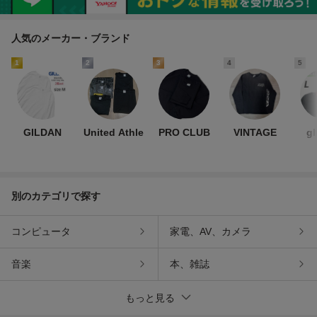
人気のメーカー・ブランド
1
2
3
4
5
GILDAN
United Athle
PRO CLUB
VINTAGE
g
別のカテゴリで探す
コンピュータ
家電、AV、カメラ
音楽
本、雑誌
もっと見る