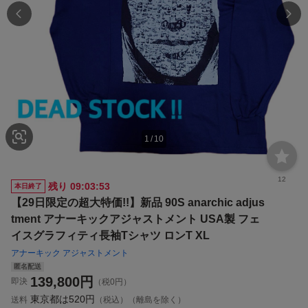
1
/
10
12
残り
09:03:53
本日終了
【29日限定の超大特価!!】新品 90S anarchic adjus
tment アナーキックアジャストメント USA製 フェ
イスグラフィティ長袖Tシャツ ロンT XL
アナーキック アジャストメント
匿名配送
139,800
円
即決
（税0円）
東京都は
520円
送料
（税込）（離島を除く）