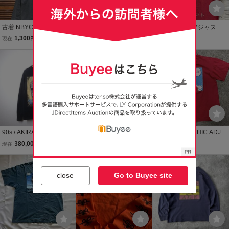
古着 NBYC バンド Tシャ
古着 NBXM 人物 Tシャツ
アナーキックアジャスト
ツ 長袖 ロンT USA製 90s
長袖 ロンT USA製 90s デ
メント Tシャツ XL ヴ
1,300
363
38,000
現在
円
現在
円
現在
円
ミスフィッツ アメリカン
ニスロッドマン ポートレ
ィンテージ 90s ANARC
サイコ ツアー1997 シン
ート 両面 スポーツ フレイ
本日終了
HIC ADJUSTMENT ゆっ
送料無料
鑑定付き
グルステッチ ブラック Y2
ム シングルステッチ ブラ
たり スケーター
K 90s 他
ック
90s / AKIRA アキラ ANAR
90s OLD STUSSY ロゴプ
AKIRA ANARCHIC ADJU
CHIC ADJUSTMENT 長袖
リントTシャツ 長袖ロンT
STMENT 古着 90s Tシ
380,000
1,200
268,000
現在
円
現在
円
即決
円
Tシャツ M ブラック 黒 ロ
M 黒 USA製 銀タグ ヴィ
ャツ 半袖 レッド ヴィンテ
ンT アナーキック アジャ
ンテージ ステューシー オ
ージ 激レア アキラ
送料無料
ストメント USA製
ールドスケート アーカイ
close
Go to Buyee site
ブ