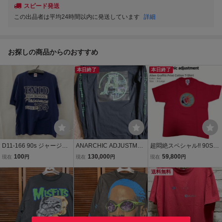
スピード発送
この出品者は平均24時間以内に発送しています
詳細
お探しの商品からのおすすめ
本日終了
本日終了
D11-166 90s ジャージー
ANARCHIC ADJUSTMEN
超悶絶スペシャル!! 90S a
ズ アメリカ古着 XL ハイ
T アナーキックアジャス
narchic adjustment アナ
100
130,000
59,800
現在
円
現在
円
現在
円
スクール USA製 プリント
トメント サイズＭ 90s
ーキックアジャストメン
Tシャツ ネイビー JERZE
ト USA製 ヴィンテージ
送料無料
ES メンズ
エイリアングラフィティT
シャツ XL 極美品