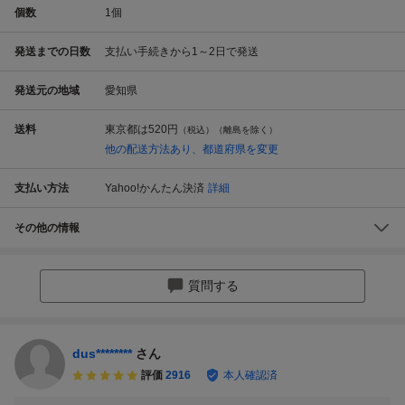
個数
1
個
発送までの日数
支払い手続きから1～2日で発送
発送元の地域
愛知県
送料
東京都は
520円
（税込）（離島を除く）
他の配送方法あり、都道府県を変更
支払い方法
Yahoo!かんたん決済
詳細
その他の情報
質問する
dus********
さん
評価
2916
本人確認済