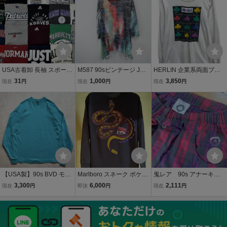
millerミラーgood wearca
クT vintage 古着 Fade
ート アーカイブ
mberキャンバー90s
USA古着卸 長袖 スポーツ
M587 90sビンテージ Jes
HERLIN 企業系両面プリ
ブランド MIX ロンTシャ
s＆Jone 長袖Tシャツ US
ント ロンT 長袖Tシャツ U
31
1,000
3,850
現在
円
現在
円
現在
円
ツ 20 枚 セット まとめ売
A製■1990年代製 表記Mサ
SA製 90S 古着 ビンテー
り 1円スタート 大量 卸売
イズ レディース 黒 ビジュ
ジ 1992年製 Mobil モービ
り アメリカ古着 プリント
ー ロンT シアー Vネック
ル 三つ葉 M/028
ロゴ
アート
【USA製】90s BVD モッ
Marlboro スネーク ポケT
鬼レア 90s アナーキッ
クネック 長袖Tシャツ ロ
EE 長袖Tシャツ トップス
クアジャストメント 当
3,300
6,000
2,111
現在
円
即決
円
現在
円
ンT Tee ターコイズブルー
ロンＴ マルボロ USA X
時もの 裏原 アーカイ
メンズ L アメリカ製 コッ
Lサイズ 蛇 大蛇
ブ 古着 グッドイナ
トン VINTAGE 無地 正規
フ 藤原ヒロシ アンダ
品 古着
ーカバー made in USA