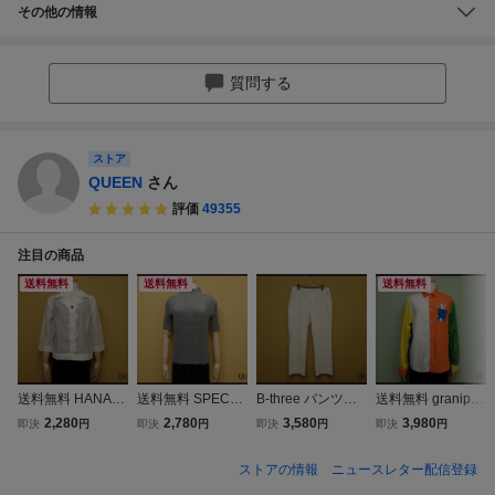
その他の情報
質問する
ストア
QUEEN
さん
評価
49355
注目の商品
送料無料
送料無料
送料無料
送料無料 HANAE
送料無料 SPECC
B-three パンツ・3
送料無料 graniph×
MORI プリーツブ
HIO プリーツカッ
△ビースリー/キャ
miffy シャツ△グラ
2,280
2,780
3,580
3,980
即決
円
即決
円
即決
円
即決
円
ラウス・40▼ハナ
トソー・40◆スペ
リア/ストレッチ/
ニフ×ミッフィー/
エモリ/日本製/シ
ッチオ/半袖/レデ
レディース/@A1/2
ブラウス/レディー
ストアの情報
ニュースレター配信登録
ースルーシャツ/レ
ィース/26文3-17
6水4-4
ス/@B2/26皐2-24