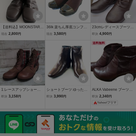
【送料込】MOONSTAR
36lk 楽ちん厚底コンフォ
23cmレディースブーツ合
ムーンスター ブーツ 2
ートショートブーツ軽量
成皮革両面ファスナーふ
2,800
3,580
4,900
現在
円
現在
円
即決
円
2.0cm ヒール4 こげ
快適 3E 旅行
わふわインソール上まで1
茶 くつ 大人 ショー
2,5cmDBR色カカトの高
送料無料
ト おしゃれ お出掛
さ3cm雨の日雪の日対応
け 美品 6457597
中敷きは取り外し可能!
1:レースアップショート
ショートブーツ ゆったり
ALKA Vabeene ブーツ 3
ブーツ ビス/２３ｃｍ 管理
幅広 ローヒール 低反発中
6＝23.0cm
3,158
3,990
2,340
即決
円
即決
円
即決
円
番号2 23cm
敷 ワイズ4E LL 25.0cm ダ
Yahoo!フリマ
ークブラウン