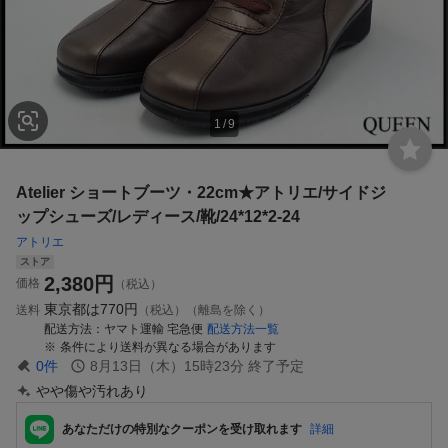
1
/
9
Atelier ショートブーツ・22cm★アトリエ/サイドジ
ップシューズ/レディース/靴/24*12*2-24
アトリエ
ストア
2,380
円
価格
（税込）
東京都は
770円
送料
（税込）（離島を除く）
配送方法
ヤマト運輸 宅急便
配送方法一覧
条件により送料が異なる場合があります
0
件
8月13日（木）15時23分
終了予定
やや傷や汚れあり
あなただけの特別なクーポンを受け取れます
詳細