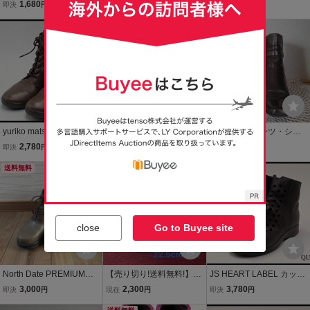
ースシューズ サイドジ
エ 本革ショートブーツ 22
ブーツ アトリエ 23cm
1,680
2,700
3,158
即決
円
現在
円
即決
円
ッパー ショートブーツ
cm 3E
管理番号366
yuriko matsumoto ショー
アトリエ サイドジップ シ
革ショートブーツ・ショ
トブーツ・22.5cm EEEE
ョートブーツ ベージュ 本
ートブーツ・こげ茶色・
2,780
3,158
2,150
即決
円
即決
円
現在
円
★ユリコマツモト/日本製/
革 23cm 太ヒール 未使用
２３ｃｍ・ＥＥＥ・防寒
編み上げ/サイドゴア/ウェ
送料無料
管理番号365
送料無料
ブーツ・冬用ブーツ・滑
ッジソール/靴/レディース/
り止め付き
@B1/25*5*5-26
close
Go to Buyee site
North Date PREMIUMブ
【売り切り!送料無料!】A-
JS HEART LABEL カット
ラウン ツートンカラーブ
340 Achilles SORBO!ショ
ワークブーツ・22.5cmEE
3,000
2,300
3,780
即決
円
現在
円
即決
円
ーツ
ートブーツ！ワインレッ
EE★ジェイエスハートレ