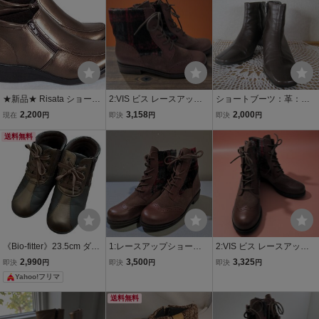
★新品★ Risata ショート
2:VIS ビス レースアップ
ショートブーツ：革：ラ
ブーツ 24cm ブロンズ BR
サイドジップブーツ レデ
ムスキン：ブラウン：２
2,200
3,158
2,000
現在
円
即決
円
即決
円
Z ブーツ レディース 女性
ィース 23cm 管理番号150
３ｃｍ：ＥＥＥ：滑り止
靴 ファッション モダン
送料無料
め付き：あったかブーツ
《Bio-fitter》23.5cm ダー
1:レースアップショート
2:VIS ビス レースアップ
クブラウン ハイカット サ
ブーツ ビス 22.5cm 管
サイドジップブーツ レデ
2,990
3,500
3,325
即決
円
即決
円
即決
円
イドジップ
理番号334
ィース 23cm 管理番号149
Yahoo!フリマ
送料無料