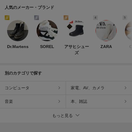
人気のメーカー・ブランド
1
2
3
4
5
Dr.Martens
SOREL
アサヒシュー
ZARA
C
ズ
別のカテゴリで探す
コンピュータ
家電、AV、カメラ
音楽
本、雑誌
もっと見る