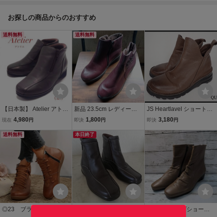
ディース/26文4-3
お探しの商品からのおすすめ
送料無料
送料無料
【日本製】 Atelier アトリ
新品 23.5cm レディース
JS Heartlavel ショートブ
エ サイドゴア ショートブ
ブーツ ワインレッド シュ
ーツ・22cmEEEE★JSハ
4,980
1,800
3,180
現在
円
即決
円
即決
円
ーツ アンクルブーツ サイ
ーズ 靴 厚底
ートレーベル/@A1/23*9*
ドジップ ブラウン 22cm
送料無料
本日終了
4-2
4E 幅広 ゆったり レディ
ース 防滑
◎23 ブラウン レディ
ブ40/良品!!Atelier アトリ
1:サイドジップショート