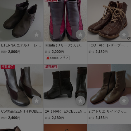
ド！22.5cm EEE!おしゃ
送料無料
ーベル/レディース/靴/@B
れ！サイドファスナー！
2/24*11*3-24
中古！
ETERNA エテルナ レデ
Risata (リサータ) カジュ
FOOT ART レザーブー
ィース ショートブー
アルシューズ ショート
ツ・24cm★フットアート
2,800
2,000
2,180
即決
円
即決
円
即決
円
ツ 美品 サイズ23cm
ブーツ ワインレッド ジッ
BARCLAY/サイドジップ
Yahoo!フリマ
プアップ 23.5cm
付き/@A1/24*2*4-14
本日終了
送料無料
C5/美品!!ZENITH KOBE
□■【 NART EXCELLENC
2:アトリエ サイドジップ
本革ショートブーツ 22cm
E 】◆ 革ブーツ（２２ｃ
ショートブーツ レディー
2,400
2,180
3,158
現在
円
即決
円
即決
円
EEE
ｍ）こげ茶色
ス 22.5cm 管理番号184