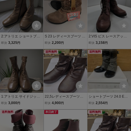
2:アトリエ ショートブー
S 23 レディースブーツ P
2:VIS ビス レースアップ
ツ レディース 22.5cm き
A-550 ショートブーツ 異
サイドジップブーツ レデ
3,325
2,200
3,158
即決
円
即決
円
即決
円
れいめ 管理番号254
人館 ヌバック オーク色 返
ィース 23cm 管理番号157
りが良い 軽量 幅広 3E相
送料無料
送料無料
当 サイドファスナー付 高
さ3cm￥ 3132
1:アトリエ サイドジップ
22,5レディースブーツ合
ショートブーツ 24.0 EEE
ショートブーツ レディー
成皮革両面ファスナーふ
グレー レディース (エ85
3,000
4,900
2,554
即決
円
即決
円
即決
円
ス 22.5cm きれいめ 管理
わふわインソール上まで1
H)
番号312
送料無料
2,5cmDBR色カカトの高
本日終了
送料無料
さ3cm雨の日雪の日対応
中敷きは取り外し可能!