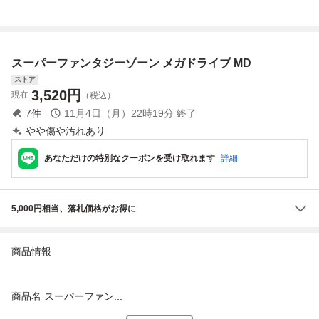
omix Zone
イターII SUPER S
TREET FIGHTER I
I 箱説ハガキ付【1
0
スーパーファンタジーゾーン メガドライブ MD
ストア
3,520
円
現在
（税込）
7
件
11月4日（月）22時19分
終了
やや傷や汚れあり
あなただけの特別なクーポンを受け取れます
詳細
5,000円相当、落札価格がお得に
商品情報
商品名 スーパーファン...