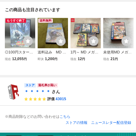
この商品も注目されています
もうすぐ終了
送料無料
◎100円スター
送料込み MD メ
1円～ MD メガド
未使用MD メガド
ト！【MD】 メガ
ガドライブ スー
ライブ コラムス
ライブ ソフト コ
12,055
1,200
12
21
現在
円
即決
円
現在
円
現在
円
ドライブ ザ・ス
パー大戦略
スーパーリーグ 他
ミックスゾーン C
ーパー忍2 The
omix Zone
Super SHINO
BI Ⅱ ソフト 箱説
付 SEGA
ストア
落札率が高い
＊ ＊ ＊ ＊ ＊
さん
評価
43015
※商品削除などのお問い合わせは
こちら
ストアの情報
ニュースレター配信登録