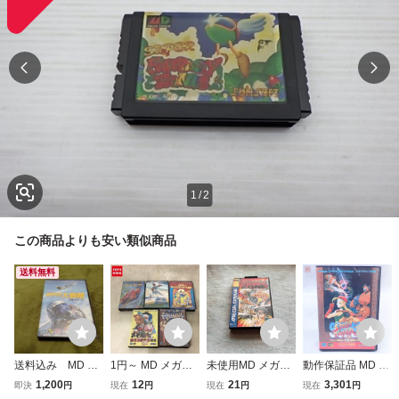
1
/
2
この商品よりも安い類似商品
送料無料
送料込み MD メ
1円～ MD メガド
未使用MD メガド
動作保証品 MD メ
ガドライブ スー
ライブ コラムス
ライブ ソフト コ
ガドライブ スーパ
1,200
12
21
3,301
即決
円
現在
円
現在
円
現在
円
パー大戦略
スーパーリーグ 他
ミックスゾーン C
ーストリートファ