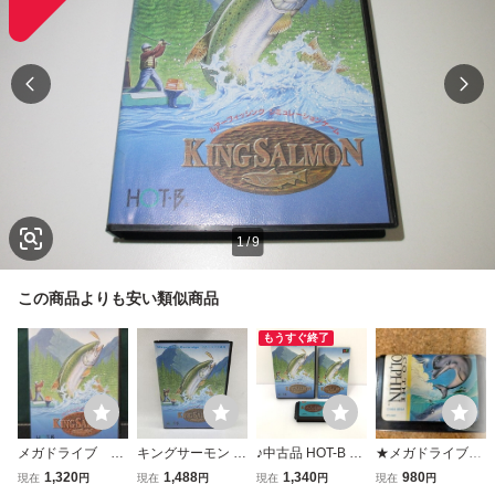
1
/
9
この商品よりも安い類似商品
もうすぐ終了
メガドライブ キ
キングサーモン メ
♪中古品 HOT-B ホ
★メガドライブ
ングサーモン 起
ガドライブ MD
ットビイ キングサ
エコー・ザ・ドル
1,320
1,488
1,340
980
現在
円
現在
円
現在
円
現在
円
動確認済み ①
ーモン MD メガド
フィン ソフトの