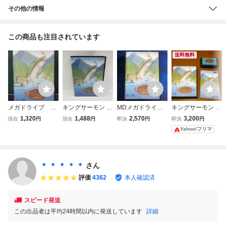
その他の情報
この商品も注目されています
送料無料
メガドライブ キ
キングサーモン メ
MDメガドライブ
キングサーモン M
ングサーモン 起
ガドライブ MD
キングサーモン
D 【メガドライ
1,320
1,488
2,570
3,200
現在
円
現在
円
即決
円
即決
円
動確認済み ①
KING SALMON 箱
ブ】
Yahoo!フリマ
説明書付き
＊ ＊ ＊ ＊ ＊
さん
評価
4362
本人確認済
スピード発送
この出品者は平均24時間以内に発送しています
詳細