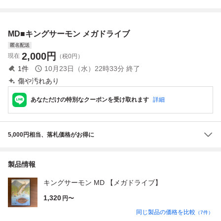
ライブ用 ソフト T-
み 起動確認 Us
28053 ※長期保管
ed
【同梱可】【60】
MD■キングサーモン メガドライブ
匿名配送
2,000
円
現在
（税0円）
1
件
10月23日（水）22時33分
終了
傷や汚れあり
あなただけの特別なクーポンを受け取れます
詳細
5,000円相当、落札価格がお得に
製品情報
キングサーモン MD 【メガドライブ】
1,320
円〜
同じ製品の価格を比較
（
7
件）