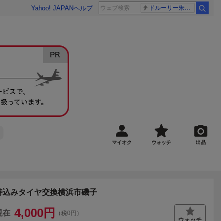
Yahoo! JAPAN
ヘルプ
ドルーリー朱瑛里 木田美緒莉
マイオク
ウォッチ
出品
持込みタイヤ交換横浜市磯子
4,000
円
現在
（税0円）