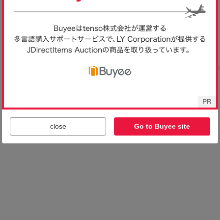
close
Go to Buyee site