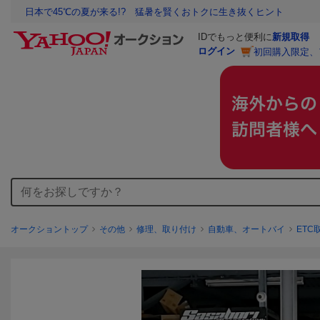
日本で45℃の夏が来る!? 猛暑を賢くおトクに生き抜くヒント
IDでもっと便利に
新規取得
ログイン
初回購入限定、
オークショントップ
その他
修理、取り付け
自動車、オートバイ
ETC