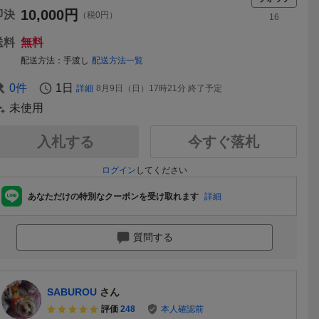
10,000
円
即決
（税0円）
16
送料
無料
配送方法
手渡し
配送方法一覧
0
件
1日
詳細
8月9日（日）17時21分
終了予定
未使用
入札する
今すぐ落札
ログイン
してください
あなただけの特別なクーポンを受け取れます
詳細
質問する
SABUROU
さん
評価
248
本人確認前