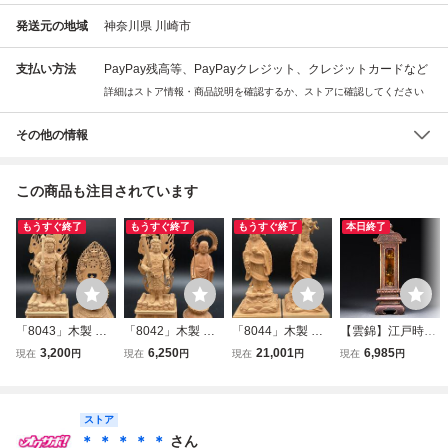
発送元の地域
神奈川県 川崎市
支払い方法
PayPay残高等、PayPayクレジット、クレジットカードなど
詳細はストア情報・商品説明を確認するか、ストアに確認してください
その他の情報
この商品も注目されています
もうすぐ終了
もうすぐ終了
もうすぐ終了
本日終了
「8043」木製 仏
「8042」木製 仏
「8044」木製 仏
【雲錦】江戸時代
像 木彫 透し彫光
像 木彫 地藏菩薩
像 木彫 難陀竜王
舎利塔 厨子 舎
3,200
6,250
21,001
6,985
現在
円
現在
円
現在
円
現在
円
背 八角台座 不動
像 不動明王像 ２
立像 2点まとめて
利・仏入り 如来像
明王像 2点まとめ
点まとめて 立像
八大龍王 仏教美術
仏像 仏教美術 金
て 立像 仏教美術
仏教美術 骨董品
骨董品 精密彫刻
箔 漆器 骨董 古美
骨董品 精密彫刻
ストア
精密彫刻 置物 古
置物 仏教工芸 木
術 寺院 仏具 オブ
置物 仏教工芸 木
美術 仏教工芸 木
彫像 古美術 密教
ジェ8L4-28S13
＊ ＊ ＊ ＊ ＊
さん