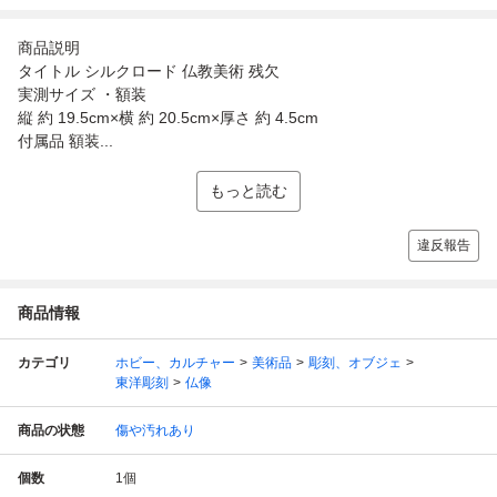
商品説明
タイトル シルクロード 仏教美術 残欠
実測サイズ ・額装
縦 約 19.5cm×横 約 20.5cm×厚さ 約 4.5cm
付属品 額装...
もっと読む
違反報告
商品情報
カテゴリ
ホビー、カルチャー
美術品
彫刻、オブジェ
東洋彫刻
仏像
商品の状態
傷や汚れあり
個数
1
個