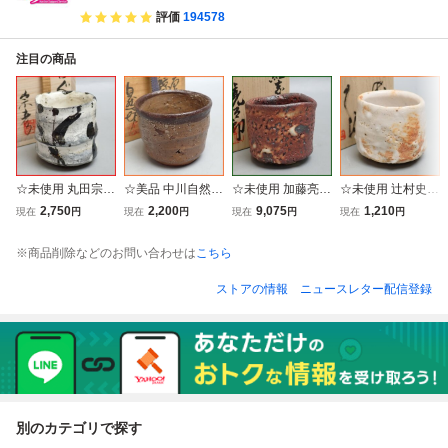
彫像 古美術品
彫像 古美術品
美術 インテリア
評価
194578
注目の商品
☆未使用 丸田宗彦
☆美品 中川自然坊
☆未使用 加藤亮太
☆未使用 辻村史朗
唐津焼 白ぐい呑
絵唐津 皮鯨 ぐい
郎 美濃焼 紅志野
志野 ぐい呑 共
2,750
2,200
9,075
1,210
現在
円
現在
円
現在
円
現在
円
共箱・布・栞付き/
呑 共箱・共布・栞
酒呑 共箱・共布付
箱・共布・栞付き/
陶器/酒器/陶芸/焼
付き/陶器/酒器/和
き/陶器/酒器/陶芸/
陶器/酒器/和食器/
※商品削除などのお問い合わせは
こちら
き物/作家物&1747
食器/盃/猪口/陶芸/
焼き物/作家物&17
盃/猪口/陶芸/焼き
000698
焼き物/作家物&17
47000697
物/作家物&17470
ストアの情報
ニュースレター配信登録
47000700
00699
別のカテゴリで探す