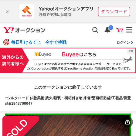
i
毎日引けるくじ 今すぐ挑戦
ログイン
このオークションは終了しています
□シルクロード 仏教美術 残欠/額装・桐箱付き/如来像/壁画/屈鉄線/工芸品/骨董
品&1943700047