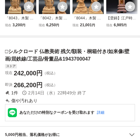
「8043」木製 仏
「8042」木製 仏
「8044」木製 仏
【雲錦】江戸時代
像 木彫 透し彫光
像 木彫 地藏菩薩
像 木彫 難陀竜王
舎利塔 厨子 舎
3,200
6,250
21,001
6,985
現在
円
現在
円
現在
円
現在
円
背 八角台座 不動
像 不動明王像 ２
立像 2点まとめて
利・仏入り 如来像
明王像 2点まとめ
点まとめて 立像
八大龍王 仏教美術
仏像 仏教美術 金
て 立像 仏教美術
仏教美術 骨董品
骨董品 精密彫刻
箔 漆器 骨董 古美
骨董品 精密彫刻
精密彫刻 置物 古
置物 仏教工芸 木
術 寺院 仏具 オブ
□シルクロード 仏教美術 残欠/額装・桐箱付き/如来像/壁
置物 仏教工芸 木
美術 仏教工芸 木
彫像 古美術 密教
ジェ8L4-28S13
彫像 古美術品
彫像 古美術品
美術 インテリア
画/屈鉄線/工芸品/骨董品&1943700047
ストア
242,000
円
現在
（税込）
266,200
円
即決
（税込）
1
件
2月14日（水）22時49分
終了
傷や汚れあり
あなただけの特別なクーポンを受け取れます
詳細
5,000円相当、落札価格がお得に