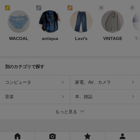
1
2
3
4
5
WACOAL
antiqua
Levi's
VINTAGE
Tr
別のカテゴリで探す
コンピュータ
家電、AV、カメラ
音楽
本、雑誌
もっと見る