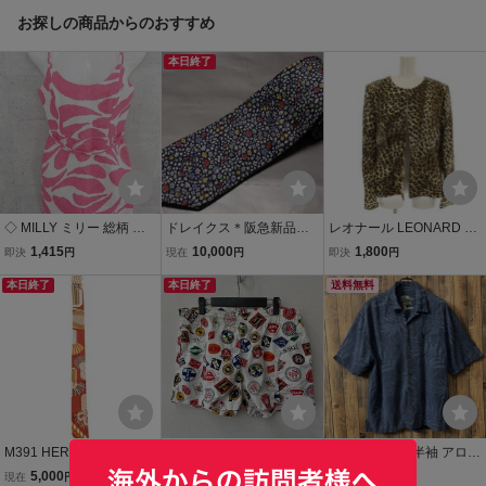
お探しの商品からのおすすめ
本日終了
◇ MILLY ミリー 総柄 ミ
ドレイクス＊阪急新品ネ
レオナール LEONARD FA
ニ キャミソール ワンピー
クタイ超華麗モダンネイ
SHION ノーカラージャケ
1,415
10,000
1,800
即決
円
現在
円
即決
円
ス 2 ホワイト ピンク *
ビー＊ホワイト基調マル
ット 0371400 レオパード
本日終了
チカラー花小紋極上リネ
本日終了
柄 シルク混 13 ベージュ
送料無料
ン混シルクフルハンドメ
黒
イド
M391 HERMES エルメス
ヴィンテージ風 企業ロゴ
Jamaica Jaxx 半袖 アロハ
ツイリー 式典肩章 マル
総柄 ワッペン柄 ハーフパ
シャツ ハワイアン 総柄 リ
5,000
110
1
現在
円
現在
円
現在
円