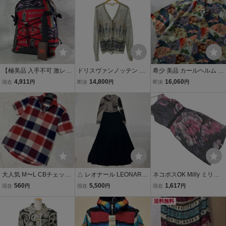
ュ系×マルチカラー FY38
72
【極美品 入手不可 激レ
ドリスヴァンノッテン DR
希少 美品 カールヘルム K
ア】エトロ ETRO バック
IES VAN NOTEN カーデ
ARL HELMUT 半袖 シャ
4,911
14,800
16,060
現在
円
即決
円
即決
円
パック マルチカラー リュ
ィガン 薄手 長袖 シルク混
ツ メンズ M 絹 シルク 和
ック バッグ 総柄 キャンバ
アルパカ混 総柄 M グレー
柄 総柄 開襟 オープンカラ
ス レザー 大容量 A4\PC◎
マルチカラー /ES ■GY77
ー 扇 金魚柄 アロハ / マル
トリム柄
レディース
チカラー
大人気 M〜L CBチェック
△ レオナール LEONARD
ネコポスOK Milly ミリー
柄 ブラックレーベルクレ
ワンピース レディース S
シルク100% 総柄 ノース
560
5,500
1,617
現在
円
現在
円
現在
円
ストブリッジ 半袖Tシャ
マルチカラー ロングドレ
リーブ Iライン ワンピース
ツ 胸元ロゴ刺繍 マルチカ
ス シルク混 総柄 ハイネッ
size2/黒 ■◆ ☆ ggc4 レデ
送料無料
ラー メンズ BLACK LABE
ク 長袖ワンピース 80s 古
ィース
L CRESTBRIDGE
着