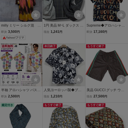
milly ミリー シルク混 総
1円 美品 M~L ダックス D
Supreme◆アロハシャツ/
柄 Vネック ワンピース
AKS テーラードジャケッ
M/シルク/マルチカラー/総
3,500
1,241
17,160
即決
円
現在
円
即決
円
ワンピース ポンポン
ト 2B チェック柄 背抜き
柄//
Yahoo!フリマ
裏地ロゴ総柄 シルク混 絹
日本製 メンズ グリーン 9
送料無料
本日終了
もうすぐ終了
6BE4
半袖 アロハシャツ パステ
人気ヨーロッパ製◆ブル
美品 GUCCI グッチ ウェ
ル スカル柄 ホワイト Lサ
ガリア発※RISELIN 半袖
ブライン GG柄 イージー
2,500
1,210
27,500
即決
円
現在
円
現在
円
イズ メンズ オープンカラ
シャツ アロハシャツ シル
ショートパンツ ハーフパ
ー 総柄 新品
鑑定付き
ク混 ソフト 接触冷感 総柄
もうすぐ終了
ンツ M マルチカラー
もうすぐ終了
フラワー柄 開襟シャツ L/
48