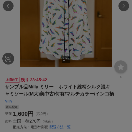
1
/
7
4
残り
23:45:41
本日終了
サンプル品Milly ミリー ホワイト総柄シルク混キ
ャミソール(M大)美中古/何有/マルチカラー/インコ柄
Milly
匿名配送
1,600
円
現在
（税0円）
全国一律
270円
送料
（税込）
配送方法
定形外郵便
配送方法一覧