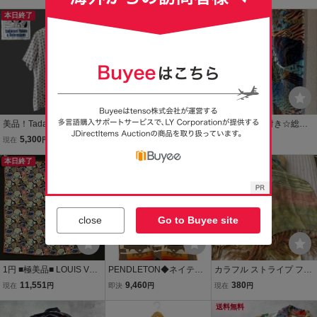
チカラー スカーフ シルク
ンツ サイズ不明 /ホワイト
ーフ柄 ボタニカル シルク
オレンジ ピンク レッド ホ
本日終了
系 マルチカラー メンズ ア
本日終了
混 ネイビー 紺 古着 メン
もうすぐ終了
ワイト
メカジ
ズ L相当 レトロ 90s
美品！Tadanori Yokoo &
美品【 BEAMS PLUS 】
☆新品☆タグ付き☆総柄
Bohemians オープンカラ
ビームスプラス バティッ
レギンス スパッツ☆ マル
5,300
5,980
500
現在
円
現在
円
現在
円
ー ボックスシャツ 総柄 E
ク ボタニカル柄 オープン
チカラー☆ストレッチ☆
YE DOT シルク混 ホワ
本日終了
カラー 半袖シャツ / M / ア
送料無料
ウエストゴム☆サイズ
もうすぐ終了
イト1(M)横尾忠則 ボヘミ
ロハ 開襟 総柄 日本製
M〜L☆
アンズ アイドット
close
Go to Buyee site
1円 ■極美品■ LOUIS VUIT
PENDLETON◆ネイティ
カラフル ストライプ フリ
TON ルイヴィトン シルク
ブ柄/チマヨベスト/ベスト/
ンジ 大判ストール ショー
11,551
9,460
380
現在
円
即決
円
現在
円
100% 総柄 ハンカチーフ
M/ウール/マルチカラー/総
ル マルチカラーシルク混
レディース メンズ ベージ
柄//
送料無料