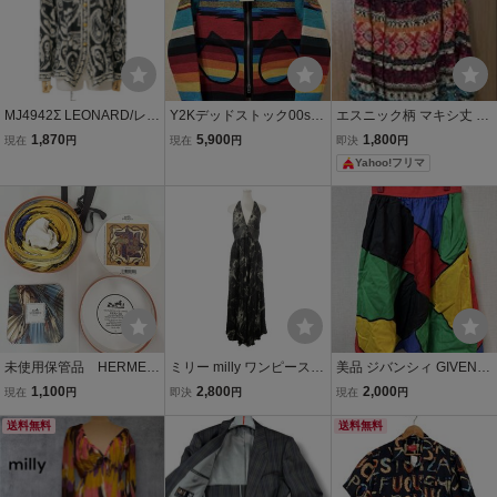
MJ4942Σ LEONARD/レオ
Y2Kデッドストック00sオ
エスニック柄 マキシ丈 キ
ナール ウール×シルク ペ
ールド希少ネイティブ柄
ャミソールワンピース マ
1,870
5,900
1,800
現在
円
現在
円
即決
円
イズリー柄 長袖 シャツ ブ
ラグ地パーカMフーディ
ルチカラー リゾート M
Yahoo!フリマ
ラウス 金ボタン マルチカ
ー総柄ジャケットマルチ
ラー サイズL
カラー00年代2000sビン
テージ(チマヨ オルテガ
未使用保管品 HERMES
ミリー milly ワンピース
美品 ジバンシィ GIVENC
エルメス FESTIVAL フェ
絹 シルク 黒 ブラック ノ
HY スカート ひざ丈 10 M
1,100
2,800
2,000
現在
円
即決
円
現在
円
スティバル プリーツ カレ
ースリーブ 総柄 ホルター
シルク レーヨン マルチカ
スカーフ 総柄 シルク イエ
送料無料
ネック レザー切替 385-62
ラー 総柄 パッチワーク風
送料無料
ロー マルチカラー
302 /AO3 ■GY57 レディ
レトロ ヴィンテージ 正規
ース
品