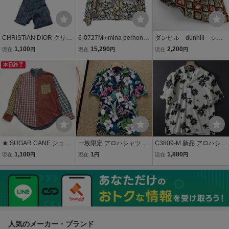
CHRISTIAN DIOR クリス
6-0727M∞mina perhonen
ダンヒル dunhill シル
チャンディオール マフラ
Hanna コットンシルク ra
クネクタイ 格子柄 パ
1,100
15,290
2,200
現在
円
現在
円
現在
円
ー スカーフ ストール 絹
1585 総柄 プルオーバー
ターン総柄 マルチカラ
シルク100% ペイズリー
本日終了
サイズ38 ブラウス シャツ
ー YNT-1176
総柄 トロッター マルチカ
マルチカラー ミナペルホ
ラー ペイズリー
ネン 289675
★ SUGAR CANE シュガ
一枚限定 アロハシャツ イ
C3809-M 新品 アロハシャ
ーケーン 長袖シャツ チェ
タリア製 シルク混 柔らか
ツ 開襟 コットン混 プリン
1,100
1
1,880
現在
円
現在
円
現在
円
ック柄 ボタンダウン クレ
い 薄手 速乾 総柄デザイン
ト柄 半袖シャツ 春夏 涼感
イジーパターン トップス
オープンカラー 半袖シャ
総柄 オープンカラー メン
マルチカラー M メンズ
ツ トップス 春夏 リゾート
ズ サマーシャツ ホワイト
SIZE:XL
人気のメーカー・ブランド