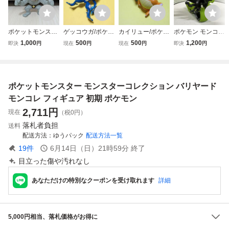
ポケットモンスタ
ゲッコウガ/ポケモ
カイリュー/ポケモ
ポケモン モンコレ
ー モンスターコレ
ン モンコレ フィ
ン モンコレ フィ
ポケットモンスタ
1,000
500
500
1,200
即決
円
現在
円
現在
円
即決
円
クション カイリキ
ギュア ポケットモ
ギュア ポケットモ
ー モンスターコレ
ー モンコレ フィ
ンスター モンスタ
ンスター モンスタ
クション フィギュ
ギュア ポケモン
ーコレクション
ーコレクション
ア ジガルデ
ポケットモンスター モンスターコレクション バリヤード
モンコレ フィギュア 初期 ポケモン
2,711
円
現在
（税0円）
落札者負担
送料
配送方法
ゆうパック
配送方法一覧
19
件
6月14日（日）21時59分
終了
目立った傷や汚れなし
あなただけの特別なクーポンを受け取れます
詳細
5,000円相当、落札価格がお得に