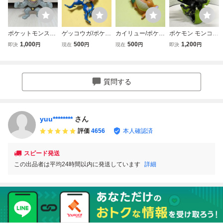
ポケットモンスタ
ゲッコウガ/ポケモ
カイリュー/ポケモ
ポケモン モンコレ
ー モンスターコレ
ン モンコレ フィ
ン モンコレ フィ
ポケットモンスタ
1,000
500
500
1,200
即決
円
現在
円
現在
円
即決
円
クション カイリキ
ギュア ポケットモ
ギュア ポケットモ
ー モンスターコレ
ー モンコレ フィ
ンスター モンスタ
ンスター モンスタ
クション フィギュ
ギュア ポケモン
ーコレクション
ーコレクション
ア ジガルデ
質問する
yuu********
さん
評価
4656
本人確認済
スピード発送
この出品者は平均24時間以内に発送しています
詳細