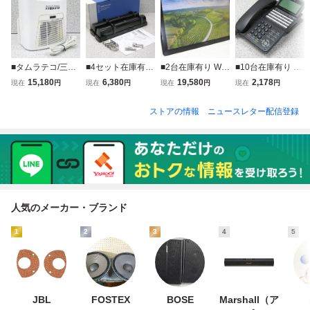
■タムラテコ/三友
■4セット在庫有り
■2台在庫有り Wa
■10台在庫有り N
商事 TM-11SF オ
OPTEX/オプテッ
com/ワコム 23.8
ECプラットホー
15,180
6,380
19,580
2,178
現在
円
現在
円
現在
円
現在
円
ゾン脱臭器 エアバ
クス 屋外用赤外線
型フルHD対応 液
ムズ Aspire WX用
スター 除菌/脱臭/
センサ smartline s
晶ペンタブレット
24ボタンデジタル
ストアの情報
ニュースレター配信登録
コンパクト
eries SL-60QDM
DTH-2452/G 動作
多機能電話機 DTK
(J) 美品です！
良好！ペン・スタ
-24D-1D(BK) きれ
ンド付き
いです！ 即決2,00
0円
人気のメーカー・ブランド
1
2
3
4
5
JBL
FOSTEX
BOSE
Marshall（ア