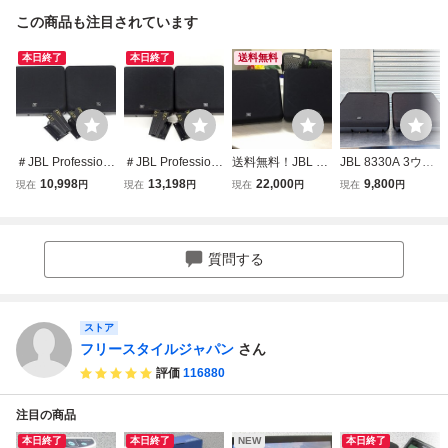
この商品も注目されています
本日終了
本日終了
送料無料
＃JBL Profession
＃JBL Profession
送料無料！JBL Pr
JBL 8330A 3ウェ
al 8330A シネマサ
al 8340A シネマサ
ofessional 8340A
イフルレンジ・サ
10,998
13,198
22,000
9,800
現在
円
現在
円
現在
円
現在
円
ラウンドスピーカ
ラウンドスピーカ
シネマサラウンド
ラウンド・スピー
ー ペア 壁取付金
ー ペア 壁取付金
スピーカー 2個セ
カー ペアセット
具付属 No.3
具付属 No.10
ット 音良好 映画
⑦
館やホールにおす
質問する
すめ！【K1125M
奥8】TR8■
ストア
フリースタイルジャパン
さん
評価
116880
注目の商品
本日終了
本日終了
NEW
本日終了