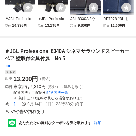
＃JBL Profession
＃JBL Profession
JBL 8330A 3ウェ
RE7078 JBL【ス
al 8330A シネマサ
al 8340A シネマサ
イフルレンジ・サ
ピーカー 】ペア P
10,998
13,198
9,800
11,000
現在
円
現在
円
現在
円
即決
円
ラウンドスピーカ
ラウンドスピーカ
ラウンド・スピー
rofessional【8330
ー ペア 壁取付金
ー ペア 壁取付金
カー ペアセット
A】出音確認済み
具付属 No.3
具付属 No.10
⑦
現状品 0826
＃JBL Professional 8340A シネマサラウンドスピーカー
ペア 壁取付金具付属 No.5
JBL
ストア
13,200
円
即決
（税込）
東京都は
4,310円
送料
（税込）（離島を除く）
配送方法
宅配便H
配送方法一覧
条件により送料が異なる場合があります
1
件
6月14日（日）23時23分
終了
やや傷や汚れあり
あなただけの特別なクーポンを受け取れます
詳細